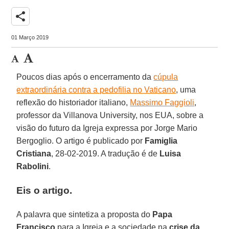
share
01 Março 2019
Poucos dias após o encerramento da
cúpula
extraordinária contra a pedofilia no Vaticano
, uma
reflexão do historiador italiano,
Massimo Faggioli
,
professor da Villanova University, nos EUA, sobre a
visão do futuro da Igreja expressa por Jorge Mario
Bergoglio. O artigo é publicado por
Famiglia
Cristiana
, 28-02-2019. A tradução é de
Luisa
Rabolini
.
Eis o artigo.
A palavra que sintetiza a proposta do
Papa
Francisco
para a Igreja e a sociedade na
crise da