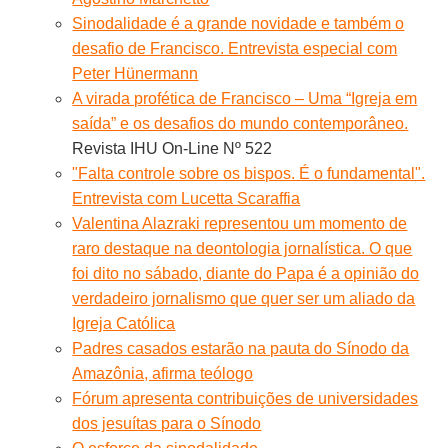
Sinodalidade é a grande novidade e também o
desafio de Francisco. Entrevista especial com
Peter Hünermann
A virada profética de Francisco – Uma “Igreja em
saída” e os desafios do mundo contemporâneo.
Revista IHU On-Line Nº 522
"Falta controle sobre os bispos. É o fundamental".
Entrevista com Lucetta Scaraffia
Valentina Alazraki representou um momento de
raro destaque na deontologia jornalística. O que
foi dito no sábado, diante do Papa é a opinião do
verdadeiro jornalismo que quer ser um aliado da
Igreja Católica
Padres casados estarão na pauta do Sínodo da
Amazônia, afirma teólogo
Fórum apresenta contribuições de universidades
dos jesuítas para o Sínodo