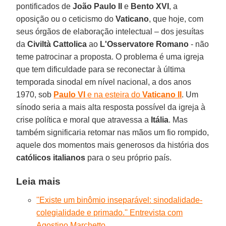
pontificados de
João Paulo II
e
Bento XVI
, a
oposição ou o ceticismo do
Vaticano
, que hoje, com
seus órgãos de elaboração intelectual – dos jesuítas
da
Civiltà Cattolica
ao
L'Osservatore Romano
- não
teme patrocinar a proposta. O problema é uma igreja
que tem dificuldade para se reconectar à última
temporada sinodal em nível nacional, a dos anos
1970, sob
Paulo VI
e na esteira do
Vaticano II
. Um
sínodo seria a mais alta resposta possível da igreja à
crise política e moral que atravessa a
Itália
. Mas
também significaria retomar nas mãos um fio rompido,
aquele dos momentos mais generosos da história dos
católicos italianos
para o seu próprio país.
Leia mais
''Existe um binômio inseparável: sinodalidade-
colegialidade e primado.'' Entrevista com
Agostino Marchetto