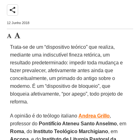
share
12 Junho 2018
Trata-se de um “dispositivo teórico” que realiza,
mediante uma indiscutível fineza retórica, um
resultado predeterminado: impedir toda mudança e
fazer prevalecer, afetivamente antes ainda que
conceitualmente, um primado do antigo sobre o
moderno. É um “dispositivo de bloqueio”, que
bloqueia afetivamente, “por apego”, todo projeto de
reforma.
A opinião é do teólogo italiano
Andrea Grillo
,
professor do
Pontifício Ateneu Santo Anselmo
, em
Roma
, do
Instituto Teológico Marchigiano
, em
Ancona
, e do
Instituto de Liturgia Pastoral da