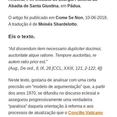
Abadia de Santa Giustina
, em
Pádua
.
O artigo foi publicado em
Come Se Non
, 10-06-2018.
A tradução é de
Moisés Sbardelotto
.
Eis o texto.
“Ad discendum item necessario dupliciter ducimur,
auctoritate atque ratione. Tempore auctoritas, re
autem ratio prior est.”
(Aug., De ord., II, IX, 26 [CCL, XXIX, 121, 2-122, 4])
Neste texto, gostaria de analisar com uma certa
precisão um “modelo de argumentação” que, a partir
dos anos 1970, se difundiu no discurso eclesial e
assegurou progressivamente uma verdadeira
“paralisia” daquela orientação à reforma e aos
processos de atualização que o
Concílio Vaticano