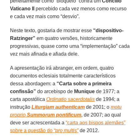
perfeitamente como “bloqueio” contra um
Concílio
Vaticano II
percebido cada vez menos como recurso
e cada vez mais como “desvio”.
Neste texto, gostaria de mostrar esse
“dispositivo-
Ratzinger”
em quatro versões, historicamente
progressivas, quase como uma “implementação” cada
vez mais afinada e afiada dele.
A apresentação irá abranger, em ordem, quatro
documentos eclesiais totalmente característicos
dessa abordagem: a
“Carta sobre a primeira
confissão”
do arcebispo de
Munique
de 1977; a
carta apostólica
Ordinatio
sacerdotalis
de 1994; a
instrução
Liturgiam authenticam
de 2001; o
motu
proprio
Summorum pontificum
, de 2007; ao qual
deve ser acrescentada a
“carta aos bispos alemães”
sobre a questão do
“pro multis”
de 2012.