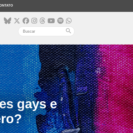
ONTATO
search
es gays e
ero?