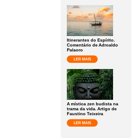
Itinerantes do Espírito.
Comentário de Adroaldo
Palaoro
LER MAIS
A mística zen budista na
trama da vida. Artigo de
Faustino Teixeira
LER MAIS