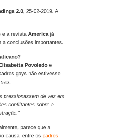
dings 2.0
, 25-02-2019. A
s
e a revista
America
já
 a conclusões importantes.
aticano?
Elisabetta Povoledo
e
adres gays não estivesse
rsas:
es pressionassem de vez em
ões conflitantes sobre a
tração.”
ialmente, parece que a
ão causal entre os
padres