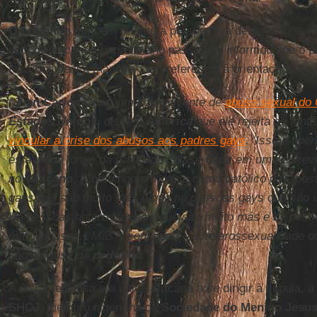
O’Loughlin
também relatou a perspectiva de um sobreviv
encontrou com o papa no ano passado e informou que o pon
fez você dessa maneira”, em referência à orientação sex
“
Juan Carlos Cruz
, um sobrevivente de
abuso sexual do 
Estados Unidos
, disse à
America
que ele rejeita as tent
vincular a crise dos abusos aos padres gays
. ‘Isso é ape
está muito longe da realidade’, disse
Cruz
em uma entrevis
no
Vaticano
. ‘Como homem gay e como católico gay, pos
gays que são muito más e que há pessoas gays que são i
Há pessoas heterossexuais que são muito más e há pess
maravilhosas.’ ‘Mas – continuou – a heterossexualidade 
são a causa da
pedofilia
.’”
A única religiosa e a única africana a se dirigir à cúpula, 
SHCJ
, membro nigeriana da
Sociedade do Menino Jesu