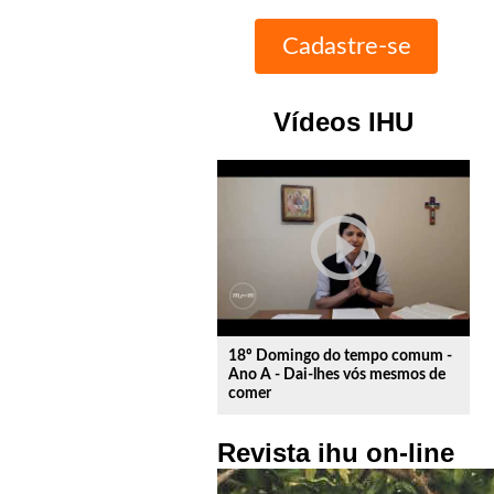
Vídeos IHU
play_circle_outline
18º Domingo do tempo comum -
Ano A - Dai-lhes vós mesmos de
comer
Revista ihu on-line