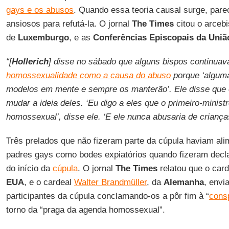
gays e os abusos
. Quando essa teoria causal surge, pare
ansiosos para refutá-la. O jornal
The Times
citou o arceb
de
Luxemburgo
, e as
Conferências Episcopais da
Uniã
“[
Hollerich
] disse no sábado que alguns bispos continuav
homossexualidade como a causa do abuso
porque ‘algum
modelos em mente e sempre os manterão’. Ele disse que e
mudar a ideia deles. ‘Eu digo a eles que o primeiro-minist
homossexual’, disse ele. ‘E ele nunca abusaria de crianças
Três prelados que não fizeram parte da cúpula haviam a
padres gays como bodes expiatórios quando fizeram decl
do início da
cúpula
. O jornal
The Times
relatou que o car
EUA
, e o cardeal
Walter Brandmüller
, da
Alemanha
, envi
participantes da cúpula conclamando-os a pôr fim à “
consp
torno da “praga da agenda homossexual”.