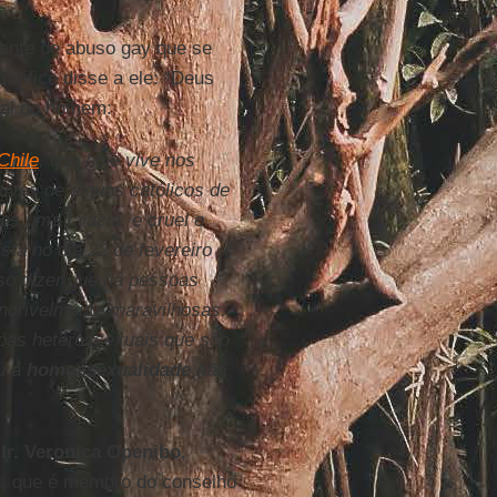
ente de abuso gay que se
tífice disse a ele: “Deus
ual do homem:
Chile
, que hoje vive nos
ativas de alguns católicos de
nas uma falácia, é cruel e
ta no dia 22 de fevereiro
so dizer que há pessoas
ncrivelmente maravilhosas.
oas heterossexuais que são
ou a
homossexualidade
não
a
Ir. Veronica Openibo
,
s
, que é membro do conselho