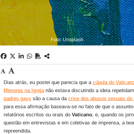
Foto: Unsplash
Dias atrás, eu postei que parecia que a
cúpula do Vatican
Menores na Igreja
não estava discutindo a ideia repetida
padres gays
são a causa da
crise dos abusos sexuais do 
para essa afirmação baseava-se no fato de que o assunt
relatórios escritos ou orais do
Vaticano
, e, quando os jor
questão em entrevistas e em coletivas de imprensa, a teor
repreendida.