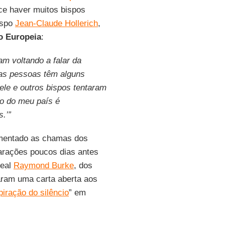
ce haver muitos bispos
ispo
Jean-Claude Hollerich
,
o Europeia
:
am voltando a falar da
as pessoas têm alguns
le e outros bispos tentaram
ro do meu país é
.’”
limentado as chamas dos
arações poucos dias antes
deal
Raymond Burke
, dos
aram uma carta aberta aos
iração do silêncio
” em