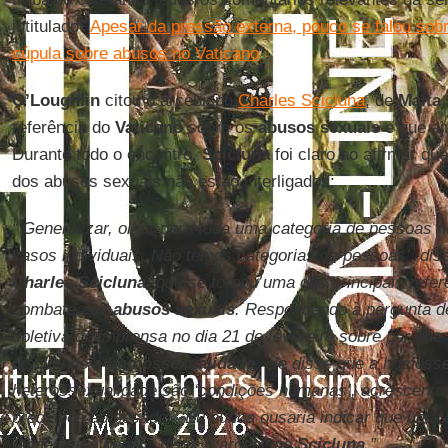
intitulado
"
Apesar da pressão externa, pouco se falou so
cúpula sobre abusos no Vaticano
".
O’Loughlin
citou o arcebispo
Charles Scicluna
, de
Malta
referência do
Vaticano
sobre os
abusos sexuais
e que aj
Durante todo o encontro,
Scicluna
foi claro ao afirmar qu
dos abusos sexuais não estão interligados:
“‘Generalizar, olhar para toda uma categoria de pessoas 
casos individuais. Não temos categorias de pessoas’, dis
Charles Scicluna
, que se tornou uma das principais refe
combate aos
abusos sexuais
. Respondendo à pergunta d
coletiva de imprensa no dia 21 de fevereiro sobre por que
discutindo a
homossexualidade
, ele disse que a homoss
heterossexualidade são ‘condições humanas’, acrescenta
predispõe ao pecado’. ‘Eu nunca ousaria indicar que uma c
tendência a pecar’, disse o arcebispo
Scicluna
.”