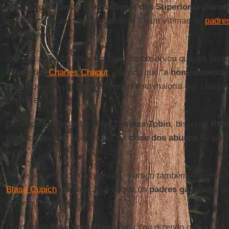
executivo da
União Internacional das Superioras Gerai
enfatizar que as meninas também foram vítimas de
padre
os meninos.
A reportagem da
America
também observou que, na sema
Filadélfia
,
Charles Chaput
, afirmou que “a
homossexuali
desempenhou um papel importante na maioria dos casos 
conhecemos”.
De modo semelhante,
Dom Thomas Tobin
, bispo de
Rhod
passada que um dos fatores na
crise dos abusos
foram a
Igreja”.
Sobre o outro lado da questão, o artigo também ofereceu 
Blase Cupich
em relação a culpar os
padres gays
pela cr
reportou há alguns dias.
O artigo do
New York Times
me citou dizendo que a cúpul