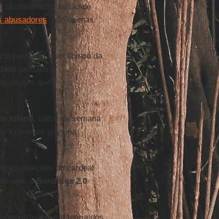
s
, também fez questão de
s abusadores
, não apenas
na passada, o arcebispo da
dade
predatória
de abusos que
e Island
, tuitou na semana
s “correntes gays na
fortes objeções do cardeal
ise, que o
Bondings 2.0
a mostrava que a teoria dos