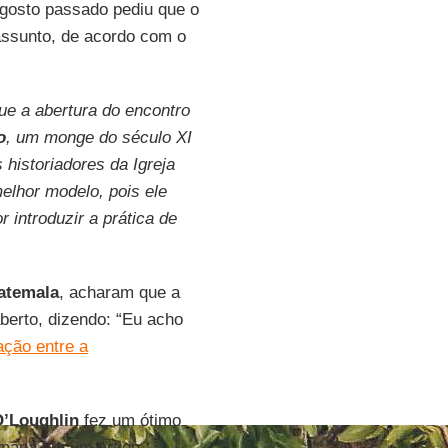
gosto passado pediu que o
ssunto, de acordo com o
que a abertura do encontro
o
, um monge do século XI
 historiadores da Igreja
elhor modelo, pois ele
introduzir a prática de
atemala
, acharam que a
berto, dizendo: “Eu acho
ação entre a
’Loughlin
fez um ótimo
emana em um artigo