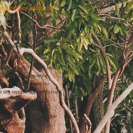
bre homossexualidade na
, que é uma pessoa de
udou a organizar a
cúpula
.
e os padres gays e a crise
nunca é legítimo. Nós temos
se o arcebispo maltês
rências do
Vaticano
no
e um repórter durante uma
 o Vaticano não estava
exualidade e a
ndo que ‘não são algo que
ategoria inteira tem