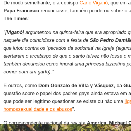
De modo semelhante, o arcebispo
Carlo Viganò
, que em a
Papa Francisco
renunciasse, também ponderou sobre o a
The Times
:
“[
Viganò
] argumentou na quinta-feira que era apropriado 
naquele dia coincidisse com a festa de
São Pedro Damiã
que lutou contra os ‘pecados da sodomia’ na Igreja (alguns
alertaram o arcebispo de que o santo talvez não fosse o m
também denunciou como imoral uma princesa bizantina por 
comer com um garfo).”
E outros, como
Dom Gonzalo de Villa y Vásquez
, da
Gu
questão sobre o papel dos padres gays ainda estava em a
que pode ser legítimo questionar se existe ou não uma
lig
homossexualidade e os abusos
”.
O correspondente nacional da revista
America
,
Michael O
trabalho coletando todos os comentários relevantes da s