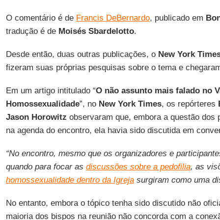
O comentário é de
Francis DeBernardo
, publicado em
Bon
tradução é de
Moisés Sbardelotto
.
Desde então, duas outras publicações, o
New York Time
fizeram suas próprias pesquisas sobre o tema e chegaram
Em um artigo intitulado “
O não assunto mais falado no V
Homossexualidade
”, no
New York Times
, os repórteres
Jason Horowitz
observaram que, embora a questão dos p
na agenda do encontro, ela havia sido discutida em conve
“No encontro, mesmo que os organizadores e participant
quando para focar as
discussões sobre a pedofilia
, as vis
homossexualidade dentro da Igreja
surgiram como uma dis
No entanto, embora o tópico tenha sido discutido não ofic
maioria dos bispos na reunião não concorda com a conex