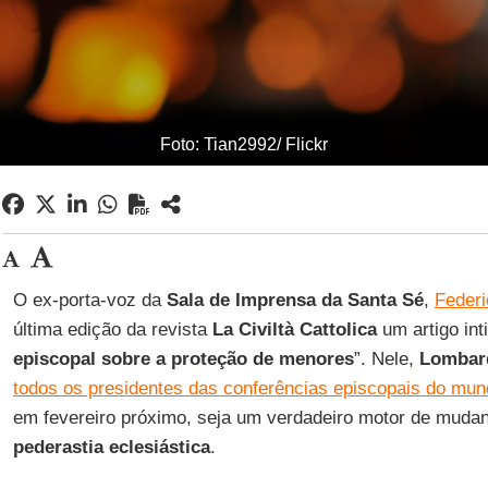
Foto: Tian2992/ Flickr
O ex-porta-voz da
Sala de Imprensa da Santa Sé
,
Federi
última edição da revista
La Civiltà Cattolica
um artigo inti
episcopal sobre a proteção de menores
”. Nele,
Lombar
todos os presidentes das conferências episcopais do mu
em fevereiro próximo, seja um verdadeiro motor de mudan
pederastia eclesiástica
.