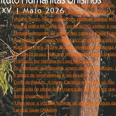
Membros fundadores do Conselho leigo de católicos
oferecem assistência na investigação de McCarrick
Viganò: Bento não quis sanções públicas porque Mc
Viganò sobre McCarrick, anos atrás: ''O senhor é mu
Tentando entender as acusações contra o Papa Fran
A realidade desmente Viganò: McCarrick participou
Ratzinger entre 2010 e 2013. A revelação da revista
Ex-núncio acusa Vaticano de acobertar os escândal
Francisco fez história no caso McCarrick
Ex-membros de Conselho americano sobre abusos: i
o abuso de seminaristas é necessário
Crise de Abusos. A Igreja Católica renascerá ou não
Comissão de proteção à criança do Vaticano diz qu
como investigá-los
“Urge levar a voz das vítimas de abusos à cúpula da 
cardeal Sean O’Malley