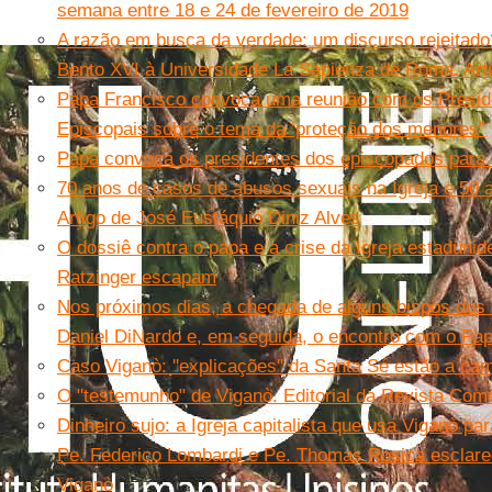
semana entre 18 e 24 de fevereiro de 2019
A razão em busca da verdade: um discurso rejeitado
Bento XVI à Universidade La Sapienza de Roma. Art
Papa Francisco convoca uma reunião com os Presid
Episcopais sobre o tema da ‘proteção dos menores”
Papa convoca os presidentes dos episcopados para 
70 anos de casos de abusos sexuais na Igreja e 50
Artigo de José Eustáquio Diniz Alves
O dossiê contra o papa e a crise da Igreja estadun
Ratzinger escapam
Nos próximos dias, a chegada de alguns bispos dos 
Daniel DiNardo e, em seguida, o encontro com o Pa
Caso Viganò: ''explicações'' da Santa Sé estão a ca
O "testemunho" de Viganò. Editorial da Revista Co
Dinheiro sujo: a Igreja capitalista que usa Viganò pa
Pe. Federico Lombardi e Pe. Thomas Rosica esclar
Viganò