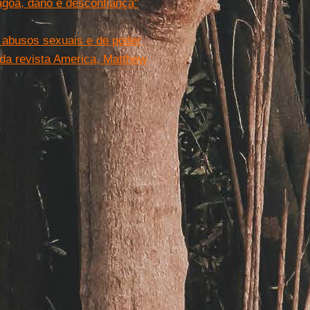
ágoa, dano e desconfiança"
a abusos sexuais e de poder
 da revista America, Matthew