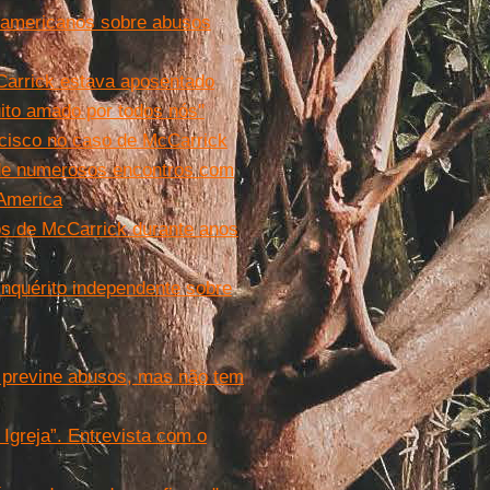
 americanos sobre abusos
Carrick estava aposentado
ito amado por todos nós''
cisco no caso de McCarrick
 de numerosos encontros com
 America
os de McCarrick durante anos
nquérito independente sobre
e previne abusos, mas não tem
Igreja”. Entrevista com o