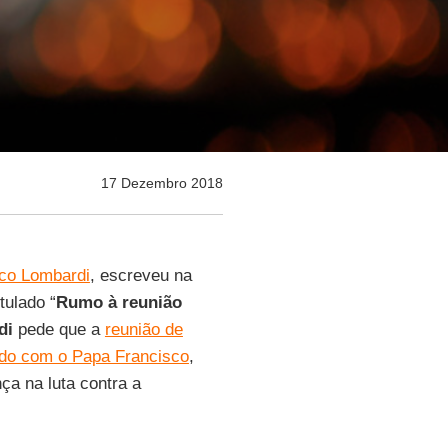
17 Dezembro 2018
co Lombardi
, escreveu na
tulado “
Rumo à reunião
di
pede que a
reunião de
ndo com o Papa Francisco
,
ça na luta contra a