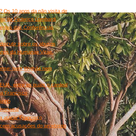
? Os 10 anos da não visita de
igo de Federico Lombardi
entes das Conferências
discutir sobre os abusos
 anos da Humanae Vitae.
idense: nem Wojtyla nem
EUA, entre os quais o cardeal
pa Francisco
minho
mmonweal
ra atacar Francisco
ecem acusações do arcebispo