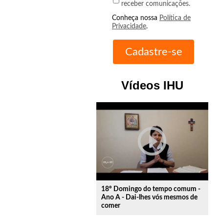
receber comunicações.
Conheça nossa
Política de
Privacidade
.
Vídeos IHU
play_circle_outline
18º Domingo do tempo comum -
Ano A - Dai-lhes vós mesmos de
comer