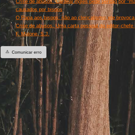
Crise de abusos. Cardeal inglês pede perdão por "m
causados por bispos
O Papa aos bispos: não ao clericalismo; ele provoc
Crise de abusos. Uma carta pessoal do editor-chefe
F. Malone, S.J.
⚠️
Comunicar erro