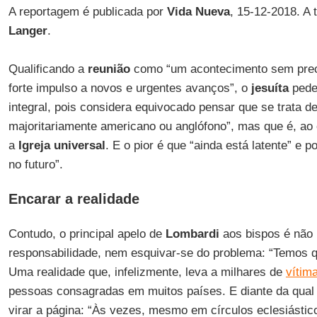
A reportagem é publicada por
Vida Nueva
, 15-12-2018. A
Langer
.
Qualificando a
reunião
como “um acontecimento sem prec
forte impulso a novos e urgentes avanços”, o
jesuíta
pede
integral, pois considera equivocado pensar que se trata d
majoritariamente americano ou anglófono”, mas que é, ao
a
Igreja universal
. E o pior é que “ainda está latente” e 
no futuro”.
Encarar a realidade
Contudo, o principal apelo de
Lombardi
aos bispos é não 
responsabilidade, nem esquivar-se do problema: “Temos qu
Uma realidade que, infelizmente, leva a milhares de
vítim
pessoas consagradas em muitos países. E diante da qua
virar a página: “Às vezes, mesmo em círculos eclesiástic