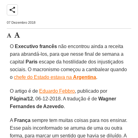
share
07 Dezembro 2018
O
Executivo francês
não encontrou ainda a receita
para abrandá-los, para que nesse final de semana a
capital
Paris
escape da hostilidade dos injustiçados
sociais. O macronismo começou a cambalear quando
o
chefe do Estado estava na
Argentina
.
O artigo é de
Eduardo Febbro
, publicado por
Página/12
, 06-12-2018. A tradução é de
Wagner
Fernandes de Azevedo
.
A
França
sempre tem muitas coisas para nos ensinar.
Esse país inconformado se arruma de uma ou outra
forma, para marcar um sentido que havia se diluído. A