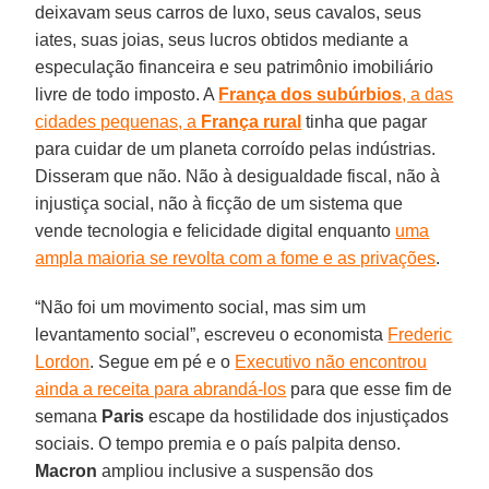
deixavam seus carros de luxo, seus cavalos, seus
iates, suas joias, seus lucros obtidos mediante a
especulação financeira e seu patrimônio imobiliário
livre de todo imposto. A
França dos subúrbios
, a das
cidades pequenas, a
França rural
tinha que pagar
para cuidar de um planeta corroído pelas indústrias.
Disseram que não. Não à desigualdade fiscal, não à
injustiça social, não à ficção de um sistema que
vende tecnologia e felicidade digital enquanto
uma
ampla maioria se revolta com a fome e as privações
.
“Não foi um movimento social, mas sim um
levantamento social”, escreveu o economista
Frederic
Lordon
. Segue em pé e o
Executivo não encontrou
ainda a receita para abrandá-los
para que esse fim de
semana
Paris
escape da hostilidade dos injustiçados
sociais. O tempo premia e o país palpita denso.
Macron
ampliou inclusive a suspensão dos