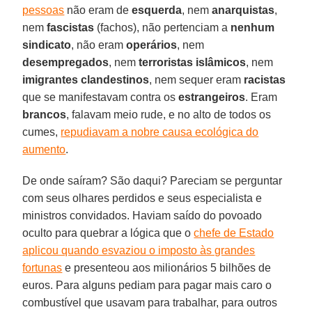
pessoas
não eram de
esquerda
, nem
anarquistas
,
nem
fascistas
(fachos), não pertenciam a
nenhum
sindicato
, não eram
operários
, nem
desempregados
, nem
terroristas islâmicos
, nem
imigrantes clandestinos
, nem sequer eram
racistas
que se manifestavam contra os
estrangeiros
. Eram
brancos
, falavam meio rude, e no alto de todos os
cumes,
repudiavam a nobre causa ecológica do
aumento
.
De onde saíram? São daqui? Pareciam se perguntar
com seus olhares perdidos e seus especialista e
ministros convidados. Haviam saído do povoado
oculto para quebrar a lógica que o
chefe de Estado
aplicou quando esvaziou o imposto às grandes
fortunas
e presenteou aos milionários 5 bilhões de
euros. Para alguns pediam para pagar mais caro o
combustível que usavam para trabalhar, para outros