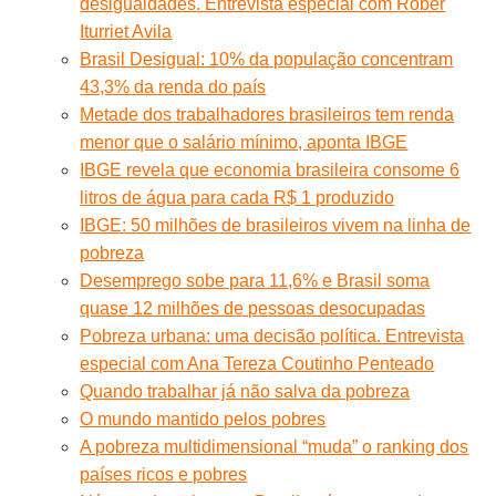
desigualdades. Entrevista especial com Róber
Iturriet Avila
Brasil Desigual: 10% da população concentram
43,3% da renda do país
Metade dos trabalhadores brasileiros tem renda
menor que o salário mínimo, aponta IBGE
IBGE revela que economia brasileira consome 6
litros de água para cada R$ 1 produzido
IBGE: 50 milhões de brasileiros vivem na linha de
pobreza
Desemprego sobe para 11,6% e Brasil soma
quase 12 milhões de pessoas desocupadas
Pobreza urbana: uma decisão política. Entrevista
especial com Ana Tereza Coutinho Penteado
Quando trabalhar já não salva da pobreza
O mundo mantido pelos pobres
A pobreza multidimensional “muda” o ranking dos
países ricos e pobres