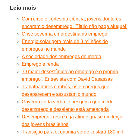
Leia mais
Com crise e cortes na ciência, jovens doutores
encaram o desemprego: 'Título não paga aluguel'
Crise severina e nordestina no emprego
Energia solar gera mais de 3 milhões de
empregos no mundo
A sociedade dos empregos de merda
Emprego e renda
“O maior desestímulo ao emprego é o próprio
emprego”. Entrevista com David Casassas
Trabalhadores e robôs, os empregos que
desaparecem e assustam o mundo
Governo corta verba, e pesquisa que mede
desemprego e desalento está ameaçada
Desemprego cresce e já atinge quase um terço
dos jovens brasileiros
Transição para economia verde custará 180 mil