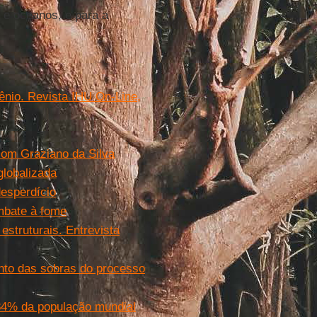
 e oceanos, e para a
lênio. Revista IHU On-Line,
com Graziano da Silva
globalizada
desperdício
mbate à fome
struturais. Entrevista
nto das sobras do processo
84% da população mundial