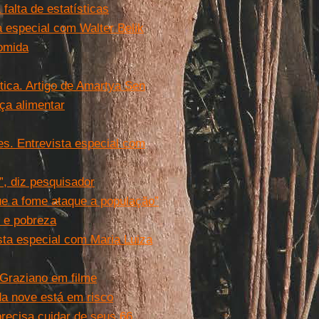
 falta de estatísticas
 especial com Walter Belik
comida
tica. Artigo de Amartya Sen
ça alimentar
es. Entrevista especial com
, diz pesquisador
ue a fome ataque a população”
 e pobreza
sta especial com Maria Luiza
 Graziano em filme
a nove está em risco
recisa cuidar de seus 66