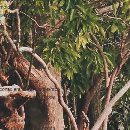
mo de alimentos, e de
quem planta e para quem
amental que cobremos dos
stribuir e comercializar os
m condições de adquirir
os carne e menos
o também é ser ativista!
ais para trazer as
conscientização do quanto
 do planeta. Se você pode
em todos os problemas
çar agora? Aproveite a
e, experimente receitas
ótima não só para a nossa