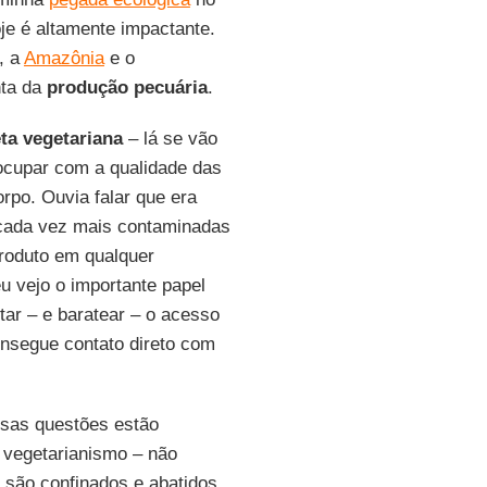
e é altamente impactante.
, a
Amazônia
e o
nta da
produção pecuária
.
ta vegetariana
– lá se vão
ocupar com a qualidade das
rpo. Ouvia falar que era
 cada vez mais contaminadas
roduto em qualquer
u vejo o importante papel
tar – e baratear – o acesso
nsegue contato direto com
ssas questões estão
o vegetarianismo – não
 são confinados e abatidos