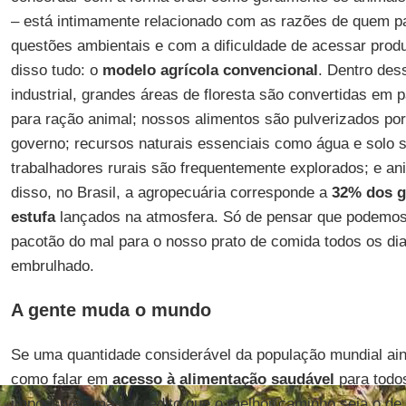
– está intimamente relacionado com as razões de quem p
questões ambientais e com a dificuldade de acessar prod
disso tudo: o
modelo agrícola convencional
. Dentro des
industrial, grandes áreas de floresta são convertidas em 
para ração animal; nossos alimentos são pulverizados po
governo; recursos naturais essenciais como água e solo 
trabalhadores rurais são frequentemente explorados; e an
disso, no Brasil, a agropecuária corresponde a
32% dos g
estufa
lançados na atmosfera. Só de pensar que podemos 
pacotão do mal para o nosso prato de comida todos os di
embrulhado.
A gente muda o mundo
Se uma quantidade considerável da população mundial a
como falar em
acesso à alimentação saudável
para todos
impossível, mas acredito que o melhor caminho seja o d