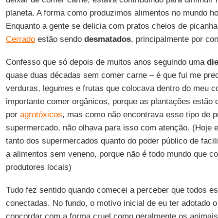
planeta. A forma como produzimos alimentos no mundo hoj
Enquanto a gente se delicia com pratos cheios de picanha
Cerrado
estão sendo
desmatados
, principalmente por co
Confesso que só depois de muitos anos seguindo uma
die
quase duas décadas sem comer carne – é que fui me pre
verduras, legumes e frutas que colocava dentro do meu co
importante comer orgânicos, porque as plantações estão
por
agrotóxicos
, mas como não encontrava esse tipo de p
supermercado, não olhava para isso com atenção. (Hoje e
tanto dos supermercados quanto do poder público de facili
a alimentos sem veneno, porque não é todo mundo que co
produtores locais)
Tudo fez sentido quando comecei a perceber que todos e
conectadas. No fundo, o motivo inicial de eu ter adotado 
concordar com a forma cruel como geralmente os animais