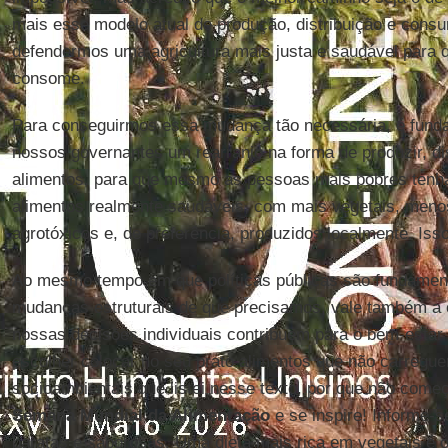
mais esse modelo atual de produção, distribuição e consu
defendermos uma agricultura mais justa e saudável para 
consome.
Para conseguirmos essa mudança tão necessária, é fund
nossos governantes
um rearranjo na forma de produzir, di
alimentos, para que mesmo as pessoas mais pobres tenha
alimentos realmente saudáveis, com mais vegetais, men
agrotóxicos e, de preferência, produzidos localmente. Iss
Ao mesmo tempo em que políticas públicas são fundament
mudanças estruturais de que precisamos, vale também a 
nossas decisões individuais contribuem para o bem-estar
escolher colocar no seu prato alimentos que não carregu
socioambientais que listei nesse texto, por que não come
Semana Mundial da Alimentação
e se inspire! Informe-s
baratas e saborosas. Uma dieta mais rica em vegetais é 