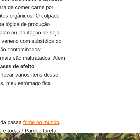
ara de comer carne por
utos orgânicos. O culpado
sa lógica de produção
pasto ou plantação de soja
r veneno com subsídios do
são contaminados;
imais são maltratados. Além
ases de efeito
levar vários itens desse
as, meu estômago fica
inda passa
fome no mundo
,
 e todas? Parece tarefa
e questionarmos cada vez