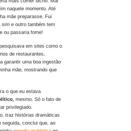
ria mais comer bicho. Mal
mim naquele momento. Até
ha mãe preparasse. Fui
a sim e outro também tem
e ou passaria fome!
: pesquisava em sites como o
onos de restaurantes,
 garantir uma boa ingestão
r minha mãe, mostrando que
ra o que eu estava
lítico,
mesmo. Só o fato de
r privilegiado.
o, traz histórias dramáticas
 seguida, conclui que, ao
 minha
pegada ecológica
no