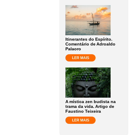
Itinerantes do Espírito.
Comentário de Adroaldo
Palaoro
LER MAIS
A mística zen budista na
trama da vida. Artigo de
Faustino Teixeira
LER MAIS