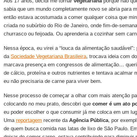
Aos 17 anos, decidi me tornar
vegetariana
porque não que
sabia que um mundo completamente novo se abria para 
então estava acostumada a comer qualquer coisa que min
criada no subúrbio do Rio de Janeiro, onde fim-de-seman
churrasco ou feijoada. Ou aprenderia a cozinhar sem carn
Nessa época, eu virei a “louca da alimentação saudável”
da
Sociedade Vegetariana Brasileira
, trocava ideia com d
marcava presença em congressos de alimentação… queria
de cálcio, proteína e outros nutrientes e tentava acalma
eu não precisaria de carne para viver bem.
Nesse processo de começar a olhar com mais atenção pa
colocando no meu prato, descobri que
comer é um ato po
eu poder escolher o que consumir já me coloca em um luga
Uma
reportagem
recente da
Agência Pública
, por exempl
de quem busca comida nas latas de lixo de São Paulo. Em
deixar de comer carne, estava contribuindo para diminuir