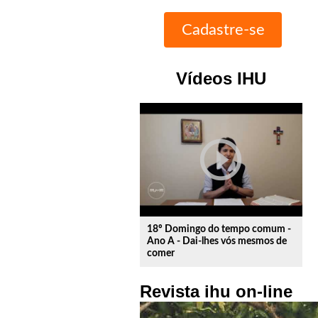
Vídeos IHU
play_circle_outline
18º Domingo do tempo comum -
Ano A - Dai-lhes vós mesmos de
comer
Revista ihu on-line