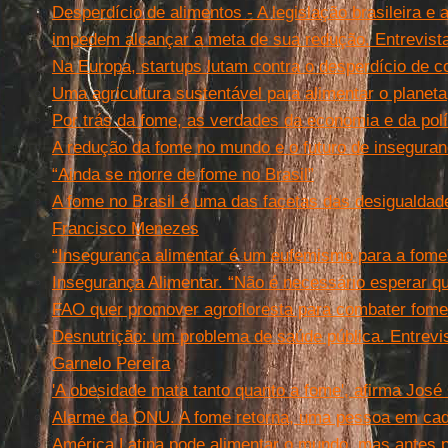
Desperdício de alimentos - A legislação brasileira e a
impedem alcançar a meta de sua redução. Entrevista
Na Europa, startups lutam contra o desperdício de 
Uma agricultura sustentável para alimentar o planeta
Por trás da fome, as verdades da economia e da polí
A redução da fome no mundo e o futuro de inseguran
“Ainda se morre de fome no Brasil”
A fome no Brasil é uma das facetas das desigualdad
Francisco Menezes
“Insegurança alimentar é um eufemismo para a fome”
Insegurança Alimentar. “Não é necessário esperar q
FAO quer promover agrofloresta para combater fome
Desnutrição: um problema de saúde pública. Entrevi
Garnelo Pereira
'A obesidade mata tanto quanto a fome', afirma José
Alarme da ONU. A fome retorna, uma pessoa em cad
América Latina pode alimentar o mundo, mas antes p