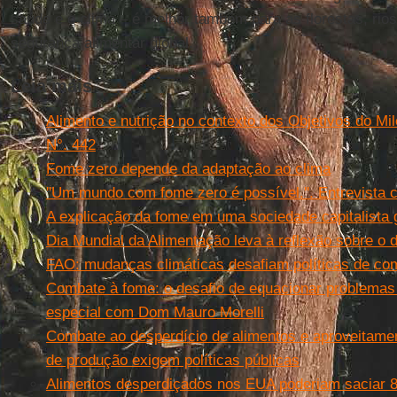
saúde e o clima – é melhor também para as florestas, rios
segurança alimentar global.
Leia mais
Alimento e nutrição no contexto dos Objetivos do Mi
N°. 442
Fome zero depende da adaptação ao clima
''Um mundo com fome zero é possível.''. Entrevista 
A explicação da fome em uma sociedade capitalista 
Dia Mundial da Alimentação leva à reflexão sobre o 
FAO: mudanças climáticas desafiam políticas de co
Combate à fome: o desafio de equacionar problemas e
especial com Dom Mauro Morelli
Combate ao desperdício de alimentos e aproveitame
de produção exigem políticas públicas
Alimentos desperdiçados nos EUA poderiam saciar 