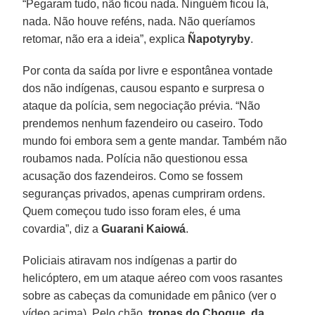
“Pegaram tudo, não ficou nada. Ninguém ficou lá,
nada. Não houve reféns, nada. Não queríamos
retomar, não era a ideia”, explica
Ñapotyryby
.
Por conta da saída por livre e espontânea vontade
dos não indígenas, causou espanto e surpresa o
ataque da polícia, sem negociação prévia. “Não
prendemos nenhum fazendeiro ou caseiro. Todo
mundo foi embora sem a gente mandar. Também não
roubamos nada. Polícia não questionou essa
acusação dos fazendeiros. Como se fossem
seguranças privados, apenas cumpriram ordens.
Quem começou tudo isso foram eles, é uma
covardia”, diz a
Guarani Kaiowá
.
Policiais atiravam nos indígenas a partir do
helicóptero, em um ataque aéreo com voos rasantes
sobre as cabeças da comunidade em pânico (ver o
vídeo acima). Pelo chão,
tropas do Choque, da