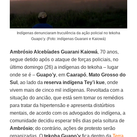
Indígenas denunciaram truculência da ação policial no tekoha
Guapo’y. (Foto: indígenas Guarani e Kaiowá)
Ambrósio Alcebíades
Guarani Kaiowá
, 70 anos,
segue detido após o ataque de forças policiais, no
último domingo (26) a indígenas do tekoha – lugar
onde se é –
Guapo’y
, em
Caarapó
,
Mato Grosso do
Sul
, ao lado da
reserva indígena Tey’i kue
, onde
vivem mais de cinco mil indígenas. Revoltada com a
situação do ancião, que está sem tomar os remédios
para tratar da hipertensão e apresenta distúrbios
mentais, de acordo com os advogados do indígena, a
comunidade decidiu esperar três dias pela soltura de
Ambrósio
; do contrário, ações de protesto serão
organizadas. O
tekoha Guapo’y
fica dentro da
Terra