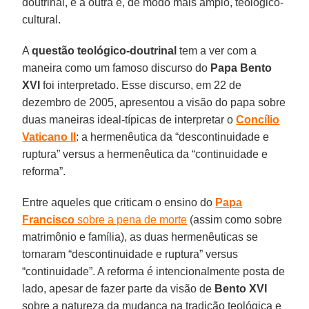
doutrinal, e a outra é, de modo mais amplo, teológico-
cultural.
A
questão teológico-doutrinal
tem a ver com a
maneira como um famoso discurso do
Papa Bento
XVI
foi interpretado. Esse discurso, em 22 de
dezembro de 2005, apresentou a visão do papa sobre
duas maneiras ideal-típicas de interpretar o
Concílio
Vaticano II
: a hermenêutica da “descontinuidade e
ruptura” versus a hermenêutica da “continuidade e
reforma”.
Entre aqueles que criticam o ensino do
Papa
Francisco
sobre a pena de morte
(assim como sobre
matrimônio e família), as duas hermenêuticas se
tornaram “descontinuidade e ruptura” versus
“continuidade”. A reforma é intencionalmente posta de
lado, apesar de fazer parte da visão de
Bento XVI
sobre a natureza da mudança na tradição teológica e