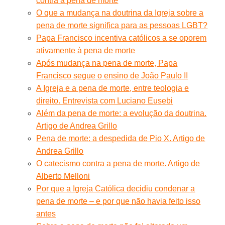
contra a pena de morte
O que a mudança na doutrina da Igreja sobre a
pena de morte significa para as pessoas LGBT?
Papa Francisco incentiva católicos a se oporem
ativamente à pena de morte
Após mudança na pena de morte, Papa
Francisco segue o ensino de João Paulo II
A Igreja e a pena de morte, entre teologia e
direito. Entrevista com Luciano Eusebi
Além da pena de morte: a evolução da doutrina.
Artigo de Andrea Grillo
Pena de morte: a despedida de Pio X. Artigo de
Andrea Grillo
O catecismo contra a pena de morte. Artigo de
Alberto Melloni
Por que a Igreja Católica decidiu condenar a
pena de morte – e por que não havia feito isso
antes