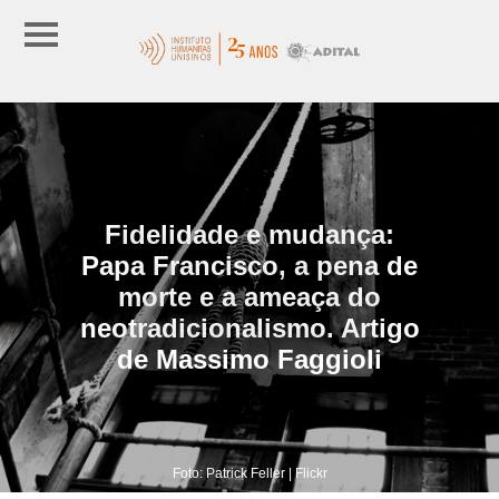
Fidelidade e mudança:
Papa Francisco, a pena de
morte e a ameaça do
neotradicionalismo. Artigo
de Massimo Faggioli
Foto: Patrick Feller | Flickr