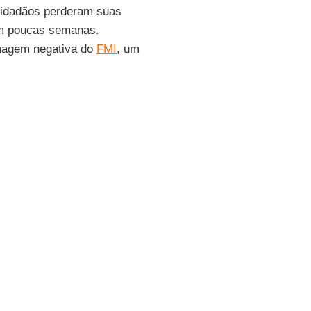
 cidadãos perderam suas
em poucas semanas.
magem negativa do
FMI
, um
 08-05-2018.
e dos mercados e sem dúvida
ca
, mas são imprevisíveis as
 com a promessa de
is ergue a bandeira branca e
ente quando a
Argentina
é
e pediam os mercados,
 social para isso, mas a
ortes e coloca a
oposição