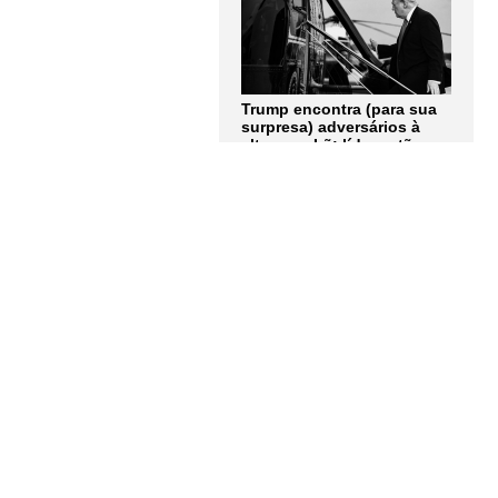
Trump encontra (para sua
surpresa) adversários à
altura no Irã: líderes tão
obstinados quanto ele.
Artigo de Andrew Roth
LER MAIS
Quem tem medo dos
corpos trans? Entrevista
com Berenice Bento
LER MAIS