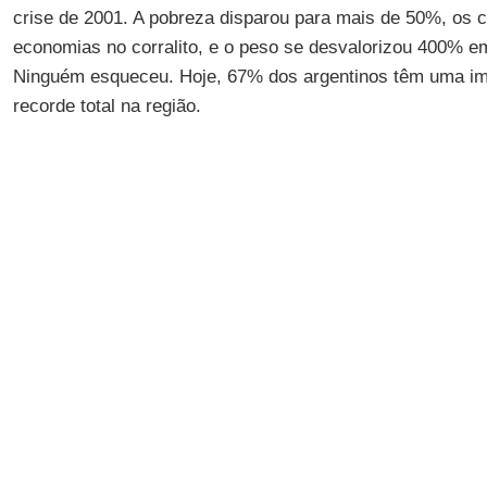
crise de 2001. A pobreza disparou para mais de 50%, os
economias no corralito, e o peso se desvalorizou 400% 
Ninguém esqueceu. Hoje, 67% dos argentinos têm uma i
recorde total na região.
A reportagem é de
Carlos E. Cué
, publicada por
El País
,
O anúncio da intervenção rapidamente freou a voracidad
resolverá pelo menos em curto prazo a
situação econômi
consequências políticas
para um presidente que chegou
solucionar a
crise econômica
, mas dois anos e meio depo
pede ajuda a
Christine Lagarde
, diretora do
FMI
, justam
anfitriã da reunião do
G-20
, algo inédito.
Macri
passou meses tentando evitar o ajuste duro que lh
insistia em que não tinha margem política, econômica nem
chegada deste socorro do
FMI
reacende o fantasma dos c