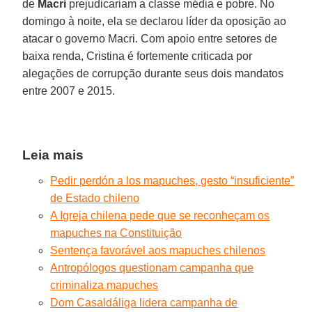
de
Macri
prejudicariam a classe média e pobre. No
domingo à noite, ela se declarou líder da oposição ao
atacar o governo Macri. Com apoio entre setores de
baixa renda, Cristina é fortemente criticada por
alegações de corrupção durante seus dois mandatos
entre 2007 e 2015.
Leia mais
Pedir perdón a los mapuches, gesto “insuficiente”
de Estado chileno
A Igreja chilena pede que se reconheçam os
mapuches na Constituição
Sentença favorável aos mapuches chilenos
Antropólogos questionam campanha que
criminaliza mapuches
Dom Casaldáliga lidera campanha de