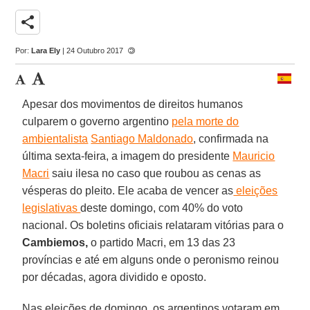
share
Por:
Lara Ely
| 24 Outubro 2017
Apesar dos movimentos de direitos humanos
culparem o governo argentino
pela morte do
ambientalista
Santiago Maldonado
, confirmada na
última sexta-feira, a imagem do presidente
Mauricio
Macri
saiu ilesa no caso que roubou as cenas as
vésperas do pleito. Ele acaba de vencer as
eleições
legislativas
deste domingo, com 40% do voto
nacional. Os boletins oficiais relataram vitórias para o
Cambiemos,
o partido Macri, em 13 das 23
províncias e até em alguns onde o peronismo reinou
por décadas, agora dividido e oposto.
Nas eleições de domingo, os argentinos votaram em