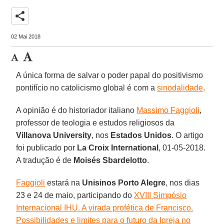
share
02 Mai 2018
A única forma de salvar o poder papal do positivismo
pontifício no catolicismo global é com a
sinodalidade
.
A opinião é do historiador italiano
Massimo Faggioli
,
professor de teologia e estudos religiosos da
Villanova University
, nos
Estados Unidos
. O artigo
foi publicado por
La Croix International
, 01-05-2018.
A tradução é de
Moisés Sbardelotto
.
Faggioli
estará na
Unisinos Porto Alegre
, nos dias
23 e 24 de maio, participando do
XVIII Simpósio
Internacional IHU. A virada profética de Francisco.
Possibilidades e limites para o futuro da Igreja no