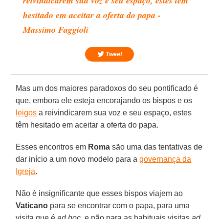
reivindicarem sua voz e seu espaço, estes têm
hesitado em aceitar a oferta do papa -
Massimo Faggioli
Tweet
Mas um dos maiores paradoxos do seu pontificado é
que, embora ele esteja encorajando os bispos e os
leigos
a reivindicarem sua voz e seu espaço, estes
têm hesitado em aceitar a oferta do papa.
Esses encontros em
Roma
são uma das tentativas de
dar início a um novo modelo para a
governança da
Igreja
.
Não é insignificante que esses bispos viajem ao
Vaticano
para se encontrar com o papa, para uma
visita que é
ad hoc
, e não para as habituais visitas
ad