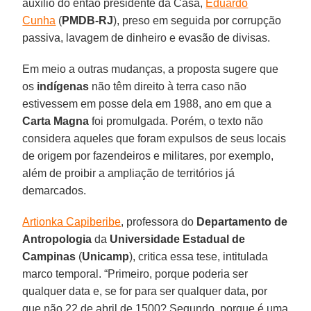
auxílio do então presidente da Casa,
Eduardo
Cunha
(
PMDB-RJ
), preso em seguida por corrupção
passiva, lavagem de dinheiro e evasão de divisas.
Em meio a outras mudanças, a proposta sugere que
os
indígenas
não têm direito à terra caso não
estivessem em posse dela em 1988, ano em que a
Carta Magna
foi promulgada. Porém, o texto não
considera aqueles que foram expulsos de seus locais
de origem por fazendeiros e militares, por exemplo,
além de proibir a ampliação de territórios já
demarcados.
Artionka Capiberibe
, professora do
Departamento de
Antropologia
da
Universidade Estadual de
Campinas
(
Unicamp
), critica essa tese, intitulada
marco temporal. “Primeiro, porque poderia ser
qualquer data e, se for para ser qualquer data, por
que não 22 de abril de 1500? Segundo, porque é uma