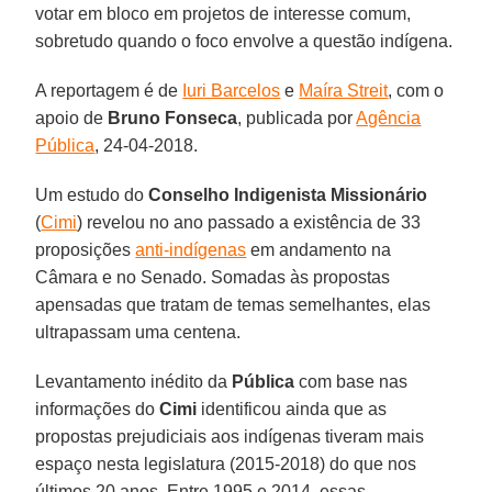
votar em bloco em projetos de interesse comum,
sobretudo quando o foco envolve a questão indígena.
A reportagem é de
Iuri Barcelos
e
Maíra Streit
, com o
apoio de
Bruno Fonseca
, publicada por
Agência
Pública
, 24-04-2018.
Um estudo do
Conselho Indigenista Missionário
(
Cimi
) revelou no ano passado a existência de 33
proposições
anti-indígenas
em andamento na
Câmara e no Senado. Somadas às propostas
apensadas que tratam de temas semelhantes, elas
ultrapassam uma centena.
Levantamento inédito da
Pública
com base nas
informações do
Cimi
identificou ainda que as
propostas prejudiciais aos indígenas tiveram mais
espaço nesta legislatura (2015-2018) do que nos
últimos 20 anos. Entre 1995 e 2014, essas