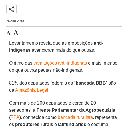
share
26 Abril 2018
Levantamento revela que as proposições
anti-
indígenas
avançaram mais do que outras.
O ritmo das
tramitações anti-indígenas
é mais intenso
do que outras pautas não-indígenas.
81% dos deputados federais da “
bancada BBB
” são
da
Amazônia Legal
.
Com mais de 200 deputados e cerca de 20
senadores, a
Frente Parlamentar da Agropecuária
(
FPA
), conhecida como
bancada ruralista
, representa
os
produtores rurais
e
latifundiários
e costuma