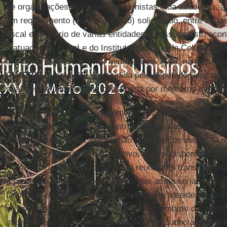
de organizações indígenas, indigenistas e da academia, a
um requerimento (número 292/16) solicitando, entre outras
fiscal e bancário de várias entidades e pessoas. Isto aco
a atuação da
Funai
e do Instituto Nacional de Colonização
em demarcações de terra. Instalada em 2015, na presidê
(
PMDB/RJ
), esta
CPI
é presidida pelo deputado ruralista
sua mesa é inteiramente constituída por membros da
banc
A sessão que votou o requerimento 292/2016 deixa às clara
o trabalho de indigenistas e antropólogos, afastando a
Fun
demarcatórios, e, para tanto, não importam os meios. O re
como “reservado”, por este motivo, não foi disponibilizado 
convocatória da sessão. Nesta, a reunião foi transforma
a presença no plenário do público, das assessorias dos p
Depois disso, foi declarado aprovado pelo presidente da
C
na votação a presença da maioria dos membros da comiss
interpelado junto com outros aspectos de cunho antirreg