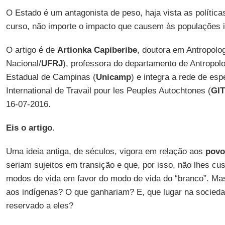
O Estado é um antagonista de peso, haja vista as polític
curso, não importe o impacto que causem às populações 
O artigo é de
Artionka Capiberibe
, doutora em Antropolo
Nacional/
UFRJ
), professora do departamento de Antropol
Estadual de Campinas (
Unicamp
) e integra a rede de es
International de Travail pour les Peuples Autochtones (
GI
16-07-2016.
Eis o artigo.
Uma ideia antiga, de séculos, vigora em relação aos
povo
seriam sujeitos em transição e que, por isso, não lhes cus
modos de vida em favor do modo de vida do “branco”. Mas,
aos indígenas? O que ganhariam? E, que lugar na sociedad
reservado a eles?