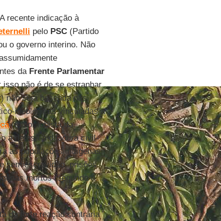
 A recente indicação à
ternelli
pelo
PSC
(Partido
ou o governo interino. Não
 assumidamente
antes da
Frente Parlamentar
r isso não é de se estranhar
r) não seja baseada nas
ico-ideológicas vinculadas a
cá
(maior lobista da
o a defesa à ditadura civil-
ara as populações indígenas:
de semiescravidão, prisões
dígenas mortos (segundo a
 da forte reação contrária