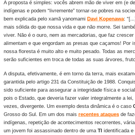
A proposta é simples: vocês abrem mão de viver em (e de
indígenas e podem “livremente” tornar-se pobres na socie
bem explicada pelo xamã yanomami
Davi Kopenawa
: “[.
mais sólida do que nossa vida e que não morre. Sei tamb
viver. Não é o ouro, nem as mercadorias, que faz crescer
alimentam e que engordam as presas que caçamos! Por is
nossa floresta é muito alto e muito pesado. Todas as mer
serão suficientes em troca de todas as suas árvores, frut
A disputa, efetivamente, é em torno da terra, mais exatam
garantida pelo artigo 231 da Constituição de 1988. Conqui
sido suficiente para assegurar a integridade física e soci
pois o Estado, que deveria fazer valer integralmente a lei
vezes, divergente. Um exemplo desta dinâmica é o caso
Grosso do Sul. Em um dos mais
recentes ataques
de faz
indígenas, repetição de acontecimentos recorrentes, vári
um jovem foi assassinado dentro de uma
TI
identificada 