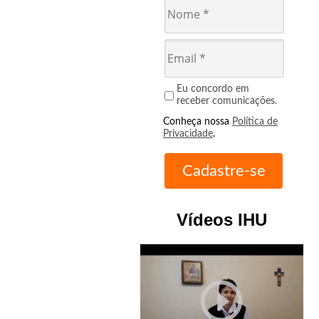
Eu concordo em
receber comunicações.
Conheça nossa
Política de
Privacidade
.
Vídeos IHU
play_circle_outline