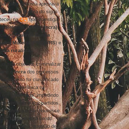
 bancada ruralista aprovava
 coisas, a quebra do sigilo
nteceu na
CPI
que investiga
 e Reforma Agrária (
Incra)
ncia de
Eduardo Cunha
Alceu Moreira
(
PMDB/RS
) e
ada ruralista
.
s seu objetivo, criminalizar
ai
e o
Incra
dos processos
querimento foi classificado
por via eletrônica na
da em “reservada” impedindo
arlamentares e dos partidos.
PI
, ainda que não houvesse
ão, fato que está sendo
imental em uma “questão de