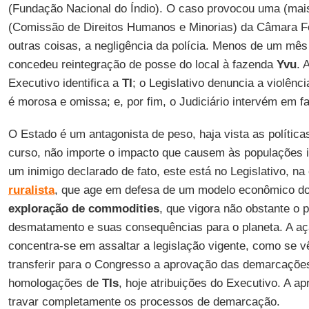
(Fundação Nacional do Índio). O caso provocou uma (mai
(Comissão de Direitos Humanos e Minorias) da Câmara Fe
outras coisas, a negligência da polícia. Menos de um mês 
concedeu reintegração de posse do local à fazenda
Yvu
. 
Executivo identifica a
TI
; o Legislativo denuncia a violênci
é morosa e omissa; e, por fim, o Judiciário intervém em fav
O Estado é um antagonista de peso, haja vista as polític
curso, não importe o impacto que causem às populações 
um inimigo declarado de fato, este está no Legislativo, 
ruralista
, que age em defesa de um modelo econômico do
exploração de commodities
, que vigora não obstante o p
desmatamento e suas consequências para o planeta. A açã
concentra-se em assaltar a legislação vigente, como se 
transferir para o Congresso a aprovação das demarcações 
homologações de
TIs
, hoje atribuições do Executivo. A a
travar completamente os processos de demarcação.