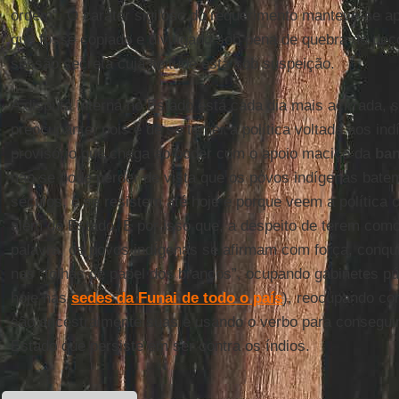
ordem”. O caráter sigiloso do requerimento manteve-se a
que fosse copiado e divulgado sob pena de quebra de dec
sessão secreta cuja licitude está sob suspeição.
A disputa interna no Estado está cada dia mais acirrada,
preocupante, pois é de se temer a política voltada aos i
provisório que chega ao poder com o apoio maciço da
ban
não se pode perder de vista que os povos indígenas bate
séculos, e se resistem até hoje é porque veem a política 
além do Estado. É por isso que, a despeito de terem com
palavra, os povos indígenas se afirmam com força, conqu
nas “folhas de papel dos brancos”, ocupando gabinetes p
hoje nas
sedes da Funai de todo o país
), reocupando co
são ancestralmente suas e usando o verbo para conseguir 
Estado que persiste em ser contra os índios.