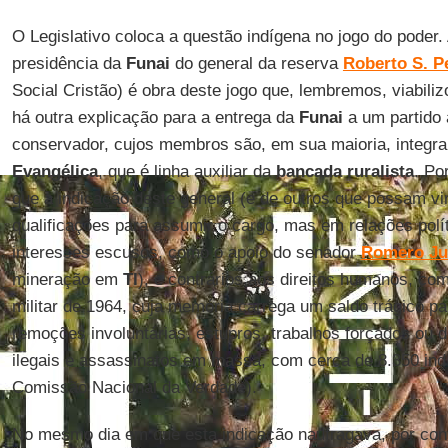
O Legislativo coloca a questão indígena no jogo do poder.
presidência da
Funai
do general da reserva
Roberto S. Pe
Social Cristão) é obra deste jogo que, lembremos, viabiliz
há outra explicação para a entrega da
Funai
a um partido
conservador, cujos membros são, em sua maioria, integr
Evangélica
, que é linha auxiliar da
bancada ruralista
. Po
que a indicação deste general (e de outros que possam vi
qualificações para assumir o cargo, mas em relações polít
interesses escusos, como o apoio do senador
Romero Ju
mineração em
TI
), e contrários aos direitos humanos, com
militar de 1964, cuja memória carrega um saldo trágico p
remoções involuntárias, estupros, trabalhos forçados ou 
ilegais e assassinatos em massa, com cerca de 8.350 in
Comissão Nacional da Verdade).
No mesmo dia em que esta indicação naufragava, por conta