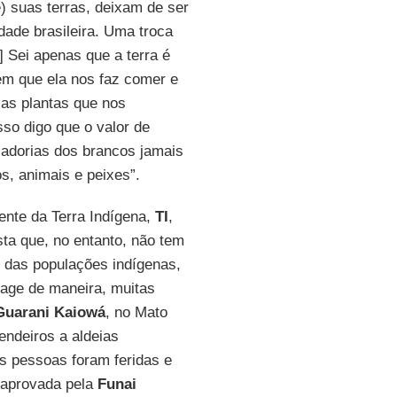
) suas terras, deixam de ser
dade brasileira. Uma troca
..] Sei apenas que a terra é
ém que ela nos faz comer e
 as plantas que nos
so digo que o valor de
cadorias dos brancos jamais
os, animais e peixes”.
ente da Terra Indígena,
TI
,
sta que, no entanto, não tem
al das populações indígenas,
, age de maneira, muitas
Guarani Kaiowá
, no Mato
endeiros a aldeias
as pessoas foram feridas e
e aprovada pela
Funai