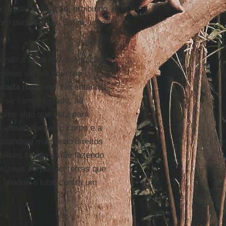
pós sua aprovação, proibindo
oro parlamentar. Enfim, uma
 sendo a atual movimentação
ndígenas de um governo
cada ruralista
. No entanto,
m-se com o Estado, há
como algo que está para
o armas apenas o corpo e a
istando e mantendo direitos
úblicos (como estão fazendo
m seus corpos as terras que
aliados e lutar contra um