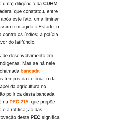
s uma) diligência da
CDHM
deral que constatou, entre
após este fato, uma liminar
Assim tem agido o Estado: o
a contra os índios; a polícia
or do latifúndio.
as de desenvolvimento em
indígenas. Mas se há nele
na chamada
bancada
s tempos da colônia, o da
apel da agricultura no
o política desta bancada
vê na
PEC 215
, que propõe
e a ratificação das
provação desta
PEC
significa