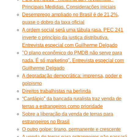
Principais Medidas. Considerações iniciais
Desemprego ampliado no Brasil é de 21,2%,
quase o dobro da taxa oficial
A ordem social será uma tábula rasa. PEC 241
inverte o princípio da justiça distributiva.
Entrevista especial com Guilherme Delgado
"O plano econômico do PMDB não serve para
nada. É só marketing". Entrevista especial com
Guilherme Delgado
A degradação democrática: imprensa, poder e
golpismo
Direitos trabalhistas na berlinda
“Cardápio” da bancada ruralista traz venda de
terras a estrangeiros como prioridade
Sobre a liberação da venda de terras para
estrangeiros no Brasil
O outro golpe: tirano, permanente e crescente
A venda de terras para estrangeiros não passará