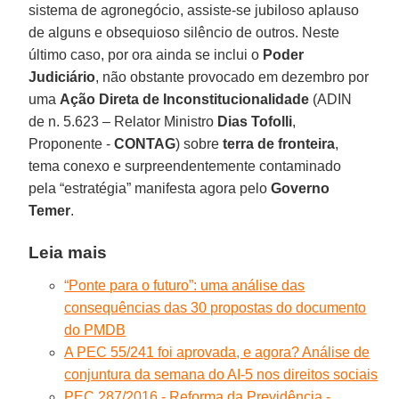
sistema de agronegócio, assiste-se jubiloso aplauso
de alguns e obsequioso silêncio de outros. Neste
último caso, por ora ainda se inclui o
Poder
Judiciário
, não obstante provocado em dezembro por
uma
Ação Direta de Inconstitucionalidade
(ADIN
de n. 5.623 – Relator Ministro
Dias Tofolli
,
Proponente -
CONTAG
) sobre
terra de fronteira
,
tema conexo e surpreendentemente contaminado
pela “estratégia” manifesta agora pelo
Governo
Temer
.
Leia mais
“Ponte para o futuro”: uma análise das
consequências das 30 propostas do documento
do PMDB
A PEC 55/241 foi aprovada, e agora? Análise de
conjuntura da semana do AI-5 nos direitos sociais
PEC 287/2016 - Reforma da Previdência -