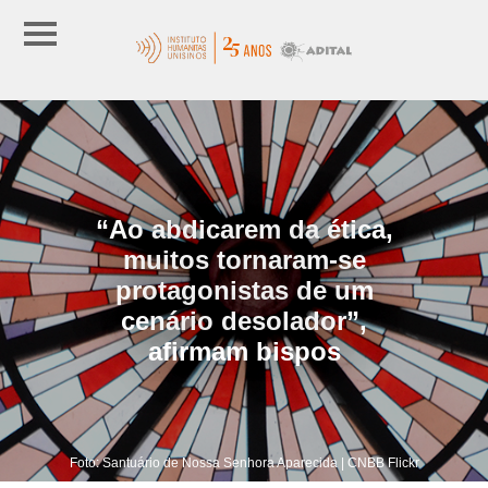
“Ao abdicarem da ética,
muitos tornaram-se
protagonistas de um
cenário desolador”,
afirmam bispos
Foto: Santuário de Nossa Senhora Aparecida | CNBB Flickr