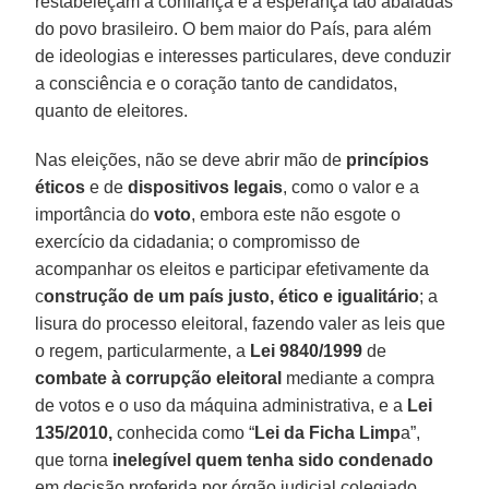
restabeleçam a confiança e a esperança tão abaladas
do povo brasileiro. O bem maior do País, para além
de ideologias e interesses particulares, deve conduzir
a consciência e o coração tanto de candidatos,
quanto de eleitores.
Nas eleições, não se deve abrir mão de
princípios
éticos
e de
dispositivos legais
, como o valor e a
importância do
voto
, embora este não esgote o
exercício da cidadania; o compromisso de
acompanhar os eleitos e participar efetivamente da
c
onstrução de um país justo, ético e igualitário
; a
lisura do processo eleitoral, fazendo valer as leis que
o regem, particularmente, a
Lei 9840/1999
de
combate à corrupção eleitoral
mediante a compra
de votos e o uso da máquina administrativa, e a
Lei
135/2010,
conhecida como “
Lei da Ficha Limp
a”,
que torna
inelegível quem tenha sido condenado
em decisão proferida por órgão judicial colegiado.