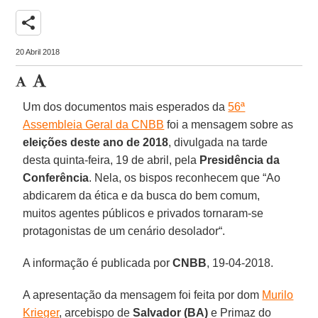
share
20 Abril 2018
Um dos documentos mais esperados da
56ª
Assembleia Geral da CNBB
foi a mensagem sobre as
eleições deste ano de 2018
, divulgada na tarde
desta quinta-feira, 19 de abril, pela
Presidência da
Conferência
. Nela, os bispos reconhecem que “Ao
abdicarem da ética e da busca do bem comum,
muitos agentes públicos e privados tornaram-se
protagonistas de um cenário desolador“.
A informação é publicada por
CNBB
, 19-04-2018.
A apresentação da mensagem foi feita por dom
Murilo
Krieger
, arcebispo de
Salvador (BA)
e Primaz do