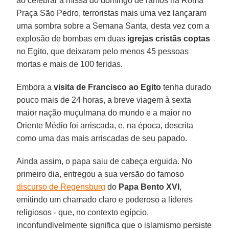
ao celebrar a missa do domingo de ramos na Roma
Praça São Pedro, terroristas mais uma vez lançaram
uma sombra sobre a Semana Santa, desta vez com a
explosão de bombas em duas
igrejas cristãs coptas
no Egito, que deixaram pelo menos 45 pessoas
mortas e mais de 100 feridas.
Embora a
visita de Francisco ao Egito
tenha durado
pouco mais de 24 horas, a breve viagem à sexta
maior nação muçulmana do mundo e a maior no
Oriente Médio foi arriscada, e, na época, descrita
como uma das mais arriscadas de seu papado.
Ainda assim, o papa saiu de cabeça erguida. No
primeiro dia, entregou a sua versão do famoso
discurso de Regensburg
do
Papa Bento XVI
,
emitindo um chamado claro e poderoso a líderes
religiosos - que, no contexto egípcio,
inconfundivelmente significa que o islamismo persiste