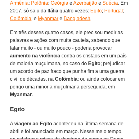
Armênia
;
Polônia
;
Geórgia
e
Azerbaijão
e
Suécia
. Em
2017, só saiu da
Itália
quatro vezes:
Egito
;
Portugal
;
Colômbia
; e
Myanmar
e
Bangladesh
.
Em três desses quatro casos, ele precisou medir as
palavras e ações com muita cautela, sabendo que
falar muito - ou muito pouco - poderia provocar
aumento na violência
contra os cristãos em um país
de maioria muçulmana, no caso do
Egito
; prejudicar
um acordo de paz fraco que punha fim a uma guerra
civil de décadas, na
Colômbia
; ou ainda colocar em
perigo uma minoria muçulmana perseguida, em
Myanmar
.
Egito
A
viagem ao Egito
aconteceu na última semana de
abril e foi anunciada em março. Nesse meio tempo,