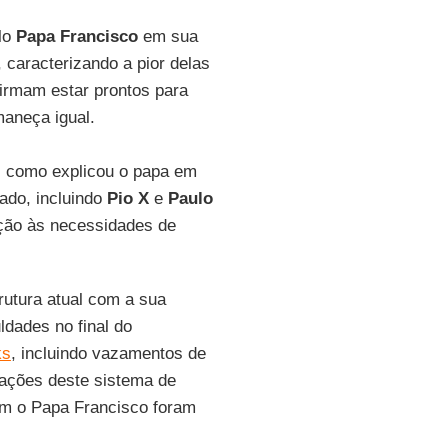
lo
Papa Francisco
em sua
caracterizando a pior delas
firmam estar prontos para
maneça igual.
 como explicou o papa em
ado, incluindo
Pio X
e
Paulo
ação às necessidades de
rutura atual com a sua
ldades no final do
ks
, incluindo vazamentos de
itações deste sistema de
am o Papa Francisco foram