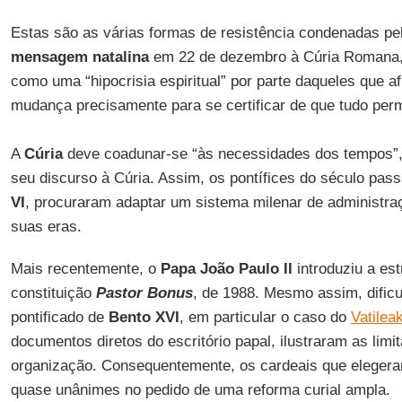
Estas são as várias formas de resistência condenadas pe
mensagem natalina
em 22 de dezembro à Cúria Romana, 
como uma “hipocrisia espiritual” por parte daqueles que a
mudança precisamente para se certificar de que tudo per
A
Cúria
deve coadunar-se “às necessidades dos tempos”,
seu discurso à Cúria. Assim, os pontífices do século pass
VI
, procuraram adaptar um sistema milenar de administr
suas eras.
Mais recentemente, o
Papa João Paulo II
introduziu a est
constituição
Pastor Bonus
, de 1988. Mesmo assim, dificu
pontificado de
Bento XVI
, em particular o caso do
Vatilea
documentos diretos do escritório papal, ilustraram as lim
organização. Consequentemente, os cardeais que eleger
quase unânimes no pedido de uma reforma curial ampla.