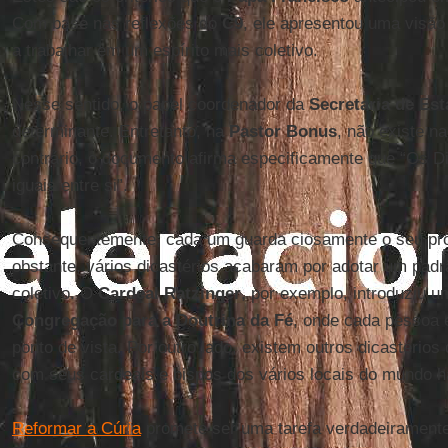
Com base nas reflexões do
C9
, ele apresentou uma visão
a trabalhar em um espírito mais coletivo.
Nesse sentido, o papel coordenador da
Secretaria de Es
determinante. Entretanto, na
Pastor Bonus
, não existe na
contrário, o documento afirma especificamente que “Os Di
iguais entre si”.
Consequentemente, cada um guarda ciosamente o seu própr
obstante, vários dicastérios acabaram por adotar um pad
coletivo. O
Cardeal Ratzinger
, por exemplo, introduziu 
Congregação para a Doutrina da Fé
, onde cada pessoa é
ponto de vista. Por outro lado, existem outros dicastério
com seus cardeais e bispos dos vários locais do mundo h
Reformar a Cúria
promete ser uma tarefa verdadeiramente