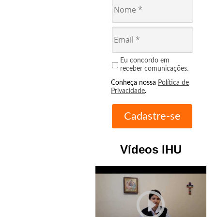
Eu concordo em
receber comunicações.
Conheça nossa
Política de
Privacidade
.
Vídeos IHU
play_circle_outline