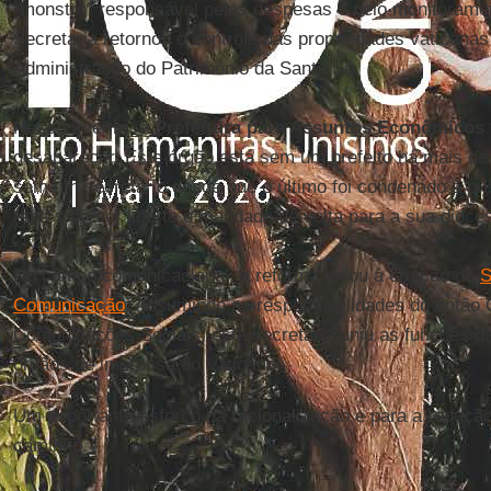
“monstro” responsável pelas despesas e pelo monitoramen
Secretaria retornou o controle das propriedades vaticanas
Administração do Patrimônio da Santa Sé.
Nesse ínterim, a
Prefeitura para Assuntos Econômicos
desaparecer. Este órgão está sem um prefeito há mais d
sem um secretário desde que o último foi condenado à pr
(antes de ser liberto e mandado de volta para a sua dioce
No campo comunicacional, a reforma levou à criação da
S
Comunicação
. Assumindo as responsabilidades do então C
Comunicações Sociais, esta secretaria uniu as funções d
órgãos de imprensa do Vaticano.
Um importante esforço na racionalização e para a reduçã
caminho.