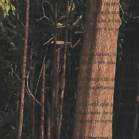
Conquanto necessário, ele não está sendo recebido sem u
Na
Rádio Vaticano
, que antes operava com a sua própria li
viram o seu trabalho reorientado em direção à comunicaçã
preocupações de que o Vaticano possa vir a se aproximar
grupos na internet.
Para além dos organogramas organizacionais, o principa
Francisco
pretende
reformar a Cúria
é em sua maneira de
“Reformas estruturais ou organizacionais são secundárias
começo de seu pontificado. “A primeira reforma deve ser a
“Na visão do
Papa Francisco
, claro está que a reforma n
mudança organizacional. Ela vem através de uma convers
missionária”, confirma um colaborador próximo.
Estes são os critérios que o
Papa Francisco
antecipou e