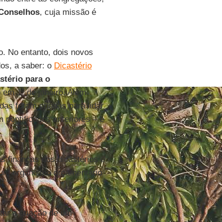
 Conselhos
, cuja missão é
o. No entanto, dois novos
os, a saber: o
Dicastério
stério para o
o em 1º de janeiro. Além
as foram criadas para lidar
pontificados anteriores – e
as finanças dos dicastérios e
e um organismo orçamentário
tar a criação de um