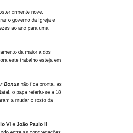
osteriormente nove,
ar o governo da Igreja e
vezes ao ano para uma
namento da maioria dos
bora este trabalho esteja em
r Bonus
não fica pronta, as
tal, o papa referiu-se a 18
aram a mudar o rosto da
lo VI
e
João Paulo II
ndo entre as congregações,