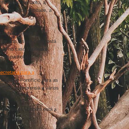
to delas. Portanto, a
 a uma outra entidade, a
também deverá
e um ano, assim como está
isão no caso
Vatileaks
se espanhola).
ecretaria para a
onselho Pontifício para as
a Sala de Imprensa e vários
o de custos também está a