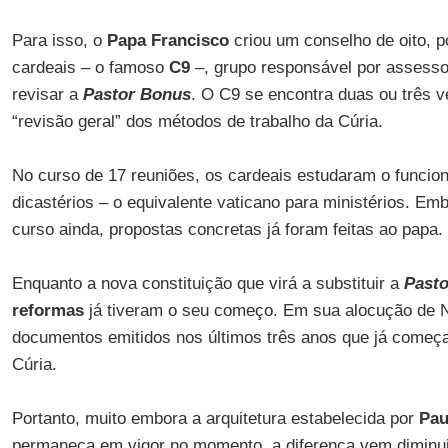
Para isso, o
Papa Francisco
criou um conselho de oito, p
cardeais – o famoso
C9
–, grupo responsável por assessor
revisar a
Pastor Bonus
. O C9 se encontra duas ou três 
“revisão geral” dos métodos de trabalho da Cúria.
No curso de 17 reuniões, os cardeais estudaram o funcio
dicastérios – o equivalente vaticano para ministérios. Em
curso ainda, propostas concretas já foram feitas ao papa.
Enquanto a nova constituição que virá a substituir a
Pasto
reformas
já tiveram o seu começo. Em sua alocução de Na
documentos emitidos nos últimos três anos que já começ
Cúria.
Portanto, muito embora a arquitetura estabelecida por
Pau
permaneça em vigor no momento, a diferença vem diminui