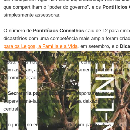
que compartilham o “poder do governo”, e os
Pontifícios
simplesmente assessorar.
O número de
Pontifícios Conselhos
caiu de 12 para cinc
dicastérios com uma competência mais ampla foram criad
para os Leigos, a Família e a Vida
, em setembro, e o
Dica
Desenvolvimento Humano Integral
, oficialmente lançad
disso, duas novas secretarias com competência relacionad
com as finanças – uma área notoriamente problemática em 
a comunicação.
A
Secretaria para a Economia
, responsável por cuidar d
supervisioná-las, completa a lacuna deixada pela falta d
central.
Em junho, no entanto, o papa deu um passo atrás para evi