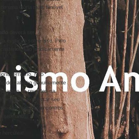
 de uma Cúria mais flexível
tado
deverá ser
da explícito sobre isso. Pelo
castérios são juridicamente
io território. Não
rão de trabalho genuinamente
um padrão de reuniões na
 livre para expressar seu
s que não realizam encontros
á sete anos.
 hercúlea!