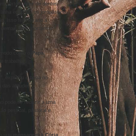
m certo ranger de dentes.
nha editorial, os jornalistas
o. Isso tem levado a
 demais de importantes
l modo como o
Papa
 trabalhar.
”, explicou o papa no
 das atitudes”.
ão pode se reduzir a uma
ão pessoal, pastoral e
m sua
mensagem à Cúria
.