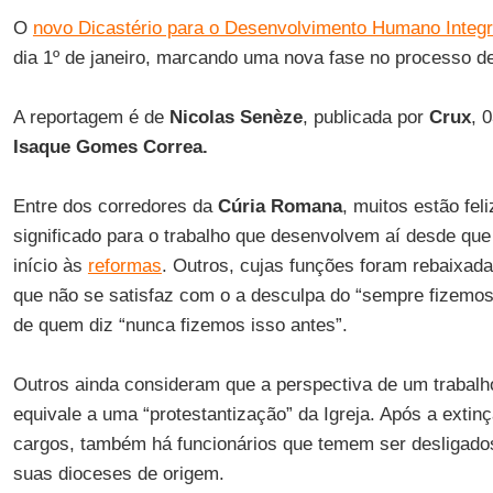
O
novo Dicastério para o Desenvolvimento Humano Integr
dia 1º de janeiro, marcando uma nova fase no processo de
A reportagem é de
Nicolas Senèze
, publicada por
Crux
, 
Isaque Gomes Correa.
Entre dos corredores da
Cúria Romana
, muitos estão fe
significado para o trabalho que desenvolvem aí desde qu
início às
reformas
. Outros, cujas funções foram rebaixad
que não se satisfaz com o a desculpa do “sempre fizemos 
de quem diz “nunca fizemos isso antes”.
Outros ainda consideram que a perspectiva de um trabalho
equivale a uma “protestantização” da Igreja. Após a extinç
cargos, também há funcionários que temem ser desligados
suas dioceses de origem.