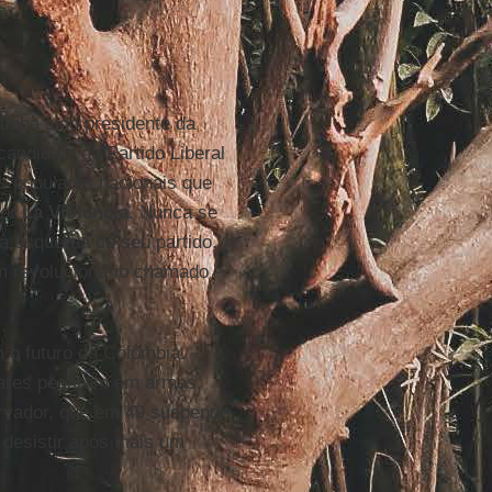
inha sido presidente da
andidato do Partido Liberal
os populares nacionais que
por
La Violencia
. Nunca se
à esquerda do seu partido.
em revolucionário chamado
 o futuro da Colômbia.
hares pegaram em armas,
rvador, que em 49 suspende
l desistir após mais um