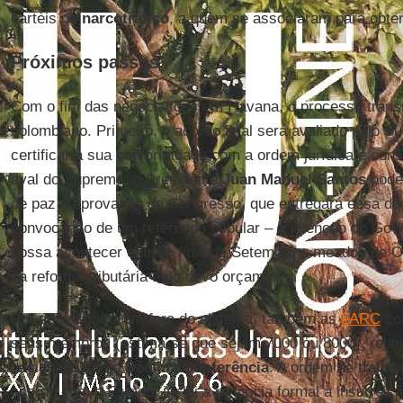
cartéis do
narcotráfico
, a quem se associaram para obter
Próximos passos
Com o fim das negociações em Havana, o processo transita
colombiano. Primeiro, o acordo final será avaliado pelo S
certificar a sua conformidade com a ordem jurídica e cons
aval do Supremo, o Presidente
Juan Manuel Santos
pode 
de paz à aprovação do Congresso, que entregará essa dec
convocação de um referendo popular – a intenção do Gov
possa acontecer entre o final de Setembro e meados de O
da reforma tributária e do novo orçamento.
Por se encontrarem fora do sistema, também as
FARC
con
seus membros (estima-se que sejam 7000 ou 8000), reun
designado como
Décima Conferência
. A ordem de trabal
acordo com o Estado, inclui a renúncia formal à insurrei