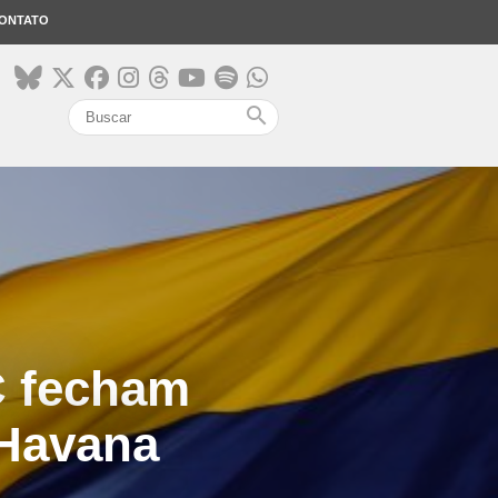
ONTATO
search
C fecham
 Havana