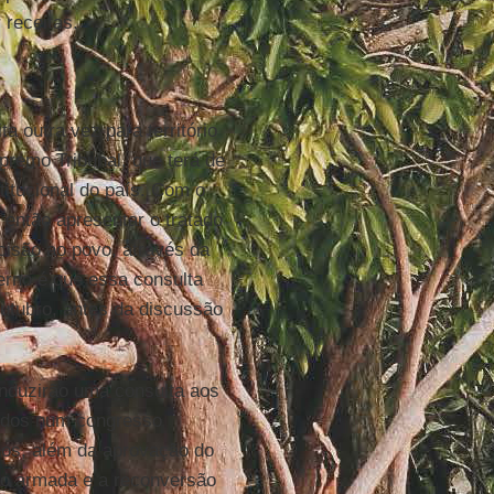
 receitas.
 outra vez para território
upremo Tribunal, que terá de
titucional do país. Com o
então apresentar o tratado
isão ao povo, através da
erno é que essa consulta
utubro, antes da discussão
duzirão uma consulta aos
idos num congresso
hos, além da aprovação do
ção armada e a reconversão