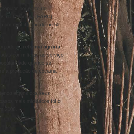
popular por parte do
as da Colômbia (
FARC
),
o um conflito que durou 52
do poder, a
reforma agrária
das por milícias ao serviço
 popularidade quando se
bre a produção de cocaína
ntendo alguns dos seus
casos mais midiáticos foi o
em 2008.