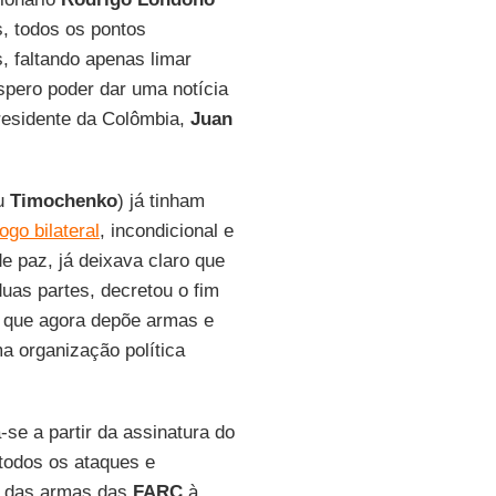
, todos os pontos
, faltando apenas limar
spero poder dar uma notícia
Presidente da Colômbia,
Juan
u
Timochenko
) já tinham
go bilateral
, incondicional e
de paz, já deixava claro que
uas partes, decretou o fim
o, que agora depõe armas e
a organização política
se a partir da assinatura do
 todos os ataques e
ga das armas das
FARC
à