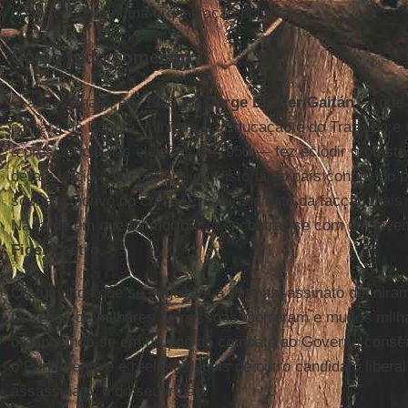
do movimento numa organização política.
Como tudo começou
O assassinato, em 1948, de
Jorge Eliecer Gaitán
— que t
câmara de Bogotá, ministro da Educação e do Trabalho e c
à presidência nas eleições de 1950 — fez eclodir protest
deram início a um período da História do país conhecido 
soube o motivo do crime. Era o candidato da facção mais 
Na tarde em que foi morto, iria encontrar-se com um jov
Fidel Castro
.
Os tumultos que se seguiram a este assassinato definiram
Dezenas de milhares de pessoas morreram e muitos mil
organizando-se em grupos de combate ao Governo conse
o Parlamento e é reeleito depois de outro candidato libera
assassinato, o do seu irmão.