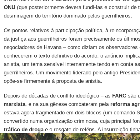
ONU
(que posteriormente deverá fundi-las e construir de
desminagem do território dominado pelos guerrilheiros.
Os pontos relativos à participação política, à reincorporaç
da justiça aos guerrilheiros foram precisamente os último
negociadores de Havana – como diziam os observadores 
conhecerem o texto definitivo do acordo, o anúncio implica
anistia, um tema sensível internamente tendo em conta as
guerrilheiros. Um movimento liderado pelo antigo Presid
opõe-se firmemente à proposta de anistia.
Depois de décadas de conflito ideológico – as
FARC
são u
marxista
, e na sua gênese combateram pela
reforma agr
estava agora fragmentado em dois blocos (um comando Sul
convertido numa organização criminosa, cuja principal fon
tráfico de droga
e o resgate de reféns. A insurreição tin
Exército colombiano para as zonas remotas de floresta d