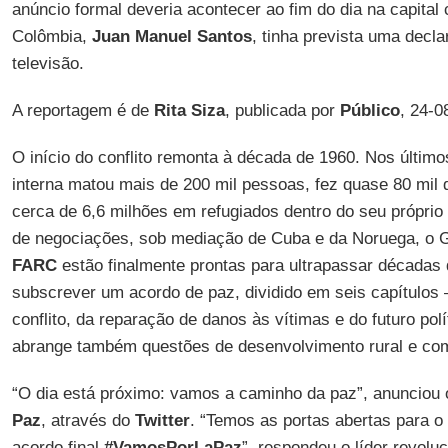
anúncio formal deveria acontecer ao fim do dia na capital
Colômbia,
Juan Manuel Santos
, tinha prevista uma decla
televisão.
A reportagem é de
Rita Siza
, publicada por
Público
, 24-0
O início do conflito remonta à década de 1960. Nos último
interna matou mais de 200 mil pessoas, fez quase 80 mil
cerca de 6,6 milhões em refugiados dentro do seu próprio
de negociações, sob mediação de Cuba e da Noruega, o 
FARC
estão finalmente prontas para ultrapassar décadas 
subscrever um acordo de paz, dividido em seis capítulos 
conflito, da reparação de danos às vítimas e do futuro polí
abrange também questões de desenvolvimento rural e c
“O dia está próximo: vamos a caminho da paz”, anunciou
Paz
, através do
Twitter
. “Temos as portas abertas para o
acordo final.
#VamosPorLaPaz
”, respondeu o líder revolu