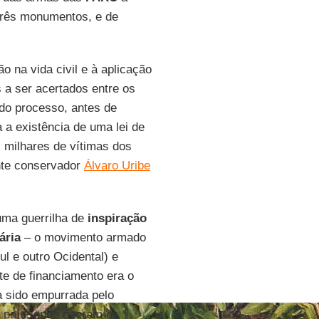
 três monumentos, e de
ão na vida civil e à aplicação
s a ser acertados entre os
do processo, antes de
 a existência de uma lei de
 milhares de vítimas dos
ente conservador
Álvaro Uribe
ma guerrilha de
inspiração
ária
– o movimento armado
 e outro Ocidental) e
te de financiamento era o
ha sido empurrada pelo
o país, onde operam os