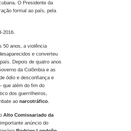
 cubana. O Presidente da
ração formal ao país, pela
8-2016.
s 50 anos, a violência
 desaparecidos e converteu
 país. Depois de quatro anos
Governo da Colômbia e as
de ódio e desconfiança e
– que além do fim do
tico dos guerrilheiros,
ombate ao
narcotráfico
.
 o
Alto Comissariado da
 importante anúncio do
cionário
Rodrigo Londoño