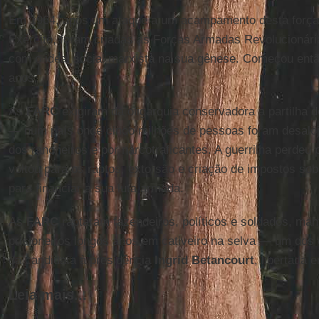
Em 1964, após um ataque a um acampamento desta força 
Exército, foram criadas as Forças Armadas Revolucionári
com o ideal social marxista na sua gênese. Começou entã
anos.
As
FARC
exigiram da oligarquia conservadora a partilha 
— num país onde cinco milhões de pessoas foram desaloja
dos rancheiros e por narcotraficantes. A guerrilha perdeu
voltou para os raptos, extorsão e criação de impostos so
para financiar a sua luta armada.
As
FARC
raptaram fazendeiros, políticos e soldados, ma
prisioneiros longos anos em cativeiro na selva — um dos 
da candidata à presidência
Ingrid Betancourt
, libertada 
Leia mais...