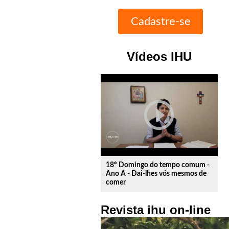
Vídeos IHU
play_circle_outline
18º Domingo do tempo comum -
Ano A - Dai-lhes vós mesmos de
comer
Revista ihu on-line