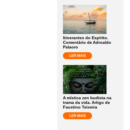
Itinerantes do Espírito.
Comentário de Adroaldo
Palaoro
LER MAIS
A mística zen budista na
trama da vida. Artigo de
Faustino Teixeira
LER MAIS