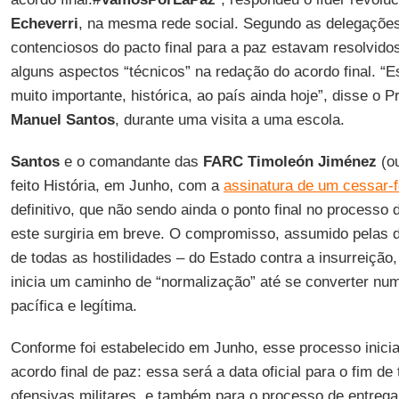
Echeverri
, na mesma rede social. Segundo as delegações
contenciosos do pacto final para a paz estavam resolvidos
alguns aspectos “técnicos” na redação do acordo final. “E
muito importante, histórica, ao país ainda hoje”, disse o 
Manuel Santos
, durante uma visita a uma escola.
Santos
e o comandante das
FARC Timoleón Jiménez
(o
feito História, em Junho, com a
assinatura de um cessar-fo
definitivo, que não sendo ainda o ponto final no processo 
este surgiria em breve. O compromisso, assumido pelas d
de todas as hostilidades – do Estado contra a insurreiçã
inicia um caminho de “normalização” até se converter num
pacífica e legítima.
Conforme foi estabelecido em Junho, esse processo inicia-
acordo final de paz: essa será a data oficial para o fim de
ofensivas militares, e também para o processo de entre