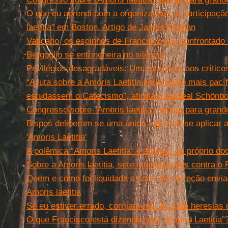
O que eu aprendi com a organização e a participação
laetitia'' em Boston. Artigo de James Keenan
Vaticano, os espinhos de Francisco (2): confrontado s
Bergoglio se entrincheira no silêncio
Privilégios desagradáveis: Uma pergunta aos críticos
“A luta sobre a Amoris Laetitia seria muito mais pacíf
estudassem o Catecismo”, afirma o cardeal Schönbo
Congresso sobre ''Amoris laetitia'' aponta para gra
Bispos deliberam se uma única regra vai se aplicar 
'Amoris Laetitia'
A polêmica “Amoris Laetitia” é anterior ao próprio d
Sobre a Amoris laetitia, sete manipulações contra o
Quem e como foi liquidada a carta de correção envi
Amoris laetitia
Se eu estiver errado, corrijam-me. As sete heresias 
O que Francisco está dizendo com “Amoris Laetitia”