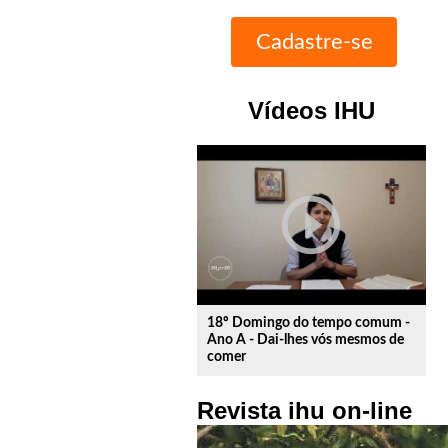
Vídeos IHU
play_circle_outline
18º Domingo do tempo comum -
Ano A - Dai-lhes vós mesmos de
comer
Revista ihu on-line