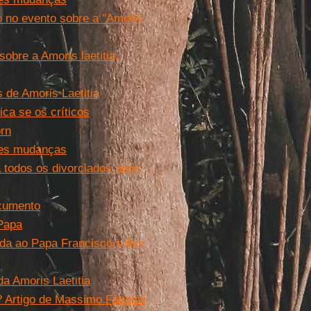
 no evento sobre a ''Amoris
obre a Amoris laetitia,
 de Amoris Laetitia
ica se os críticos
rn
ndes mudanças
a todos os divorciados após
ocumento
 Papa
ada ao Papa Francisco sobre
da Amoris Laetitia
? Artigo de Massimo Faggioli