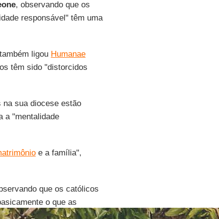
eone
, observando que os
nidade responsável" têm uma
 também ligou
Humanae
s têm sido "distorcidos
 na sua diocese estão
a a "mentalidade
atrimônio
e a família",
bservando que os católicos
basicamente o que as