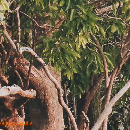
utralizar tais influências
ue o visitou recentemente e
m outra mulher era
nio para casais como parte
e
Kansas City
,
Kansas
, que
 são vítimas do divórcio,
lguma forma", disse
io, o bispo auxiliar
o feito no programa do
Amoris Laetitia
com os