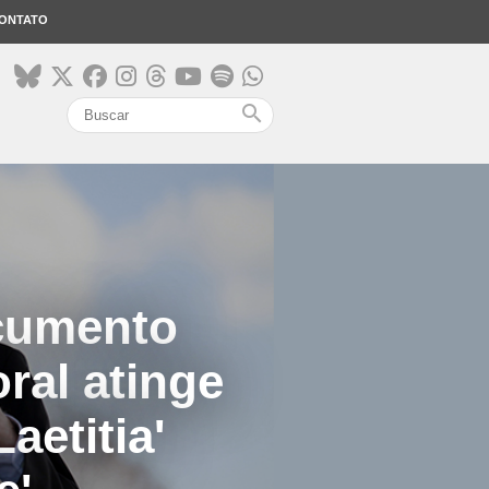
ONTATO
search
cumento
ral atinge
aetitia'