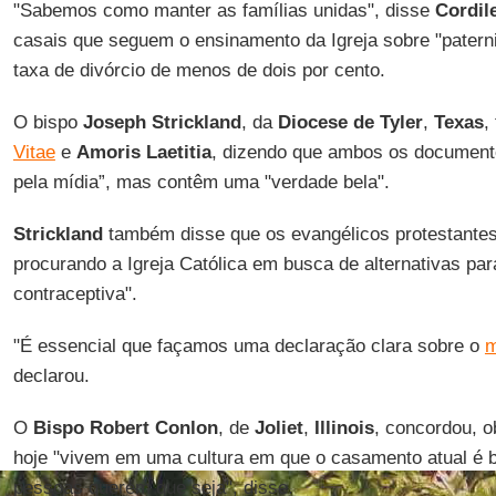
"Sabemos como manter as famílias unidas", disse
Cordil
casais que seguem o ensinamento da Igreja sobre "pater
taxa de divórcio de menos de dois por cento.
O bispo
Joseph Strickland
, da
Diocese de Tyler
,
Texas
,
Vitae
e
Amoris Laetitia
, dizendo que ambos os documento
pela mídia”, mas contêm uma "verdade bela".
Strickland
também disse que os evangélicos protestantes
procurando a Igreja Católica em busca de alternativas par
contraceptiva".
"É essencial que façamos uma declaração clara sobre o
m
declarou.
O
Bispo Robert Conlon
, de
Joliet
,
Illinois
, concordou, o
hoje "vivem em uma cultura em que o casamento atual é 
pessoas querem que seja", disse.