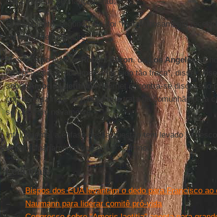
casais desde seu lançamento.
O documento, segundo ele, foi "maravilhosamente recebid
comunidade imigrante.
Mas o bispo auxiliar
Robert Baron
, de
Los Angeles
, ach
recepção deste documento ter sido tão fraca", disse, obs
sobre
Amoris Laetitiana
internet encontra-se discussão 
controversa nota de rodapé que trata da comunhão para ca
se casaram novamente.
Infelizmente, a ênfase nessa questão tem levado "a des
extraordinariamente rico que é", afirmou.
Leia mais
Bispos dos EUA levantam o dedo para Francisco ao q
Naumann para liderar comitê pró-vida
Congresso sobre ''Amoris laetitia'' aponta para gra