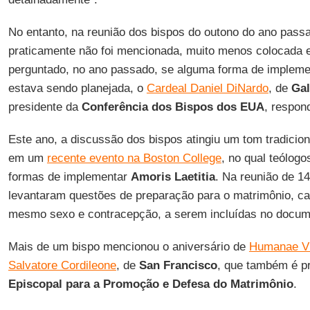
No entanto, na reunião dos bispos do outono do ano pass
praticamente não foi mencionada, muito menos colocada
perguntado, no ano passado, se alguma forma de implem
estava sendo planejada, o
Cardeal Daniel DiNardo
, de
Gal
presidente da
Conferência dos Bispos dos EUA
, respon
Este ano, a discussão dos bispos atingiu um tom tradicion
em um
recente evento na Boston College
, no qual teólogo
formas de implementar
Amoris Laetitia
. Na reunião de 1
levantaram questões de preparação para o matrimônio, c
mesmo sexo e contracepção, a serem incluídas no docume
Mais de um bispo mencionou o aniversário de
Humanae Vi
Salvatore Cordileone
, de
San Francisco
, que também é p
Episcopal para a Promoção e Defesa do Matrimônio
.