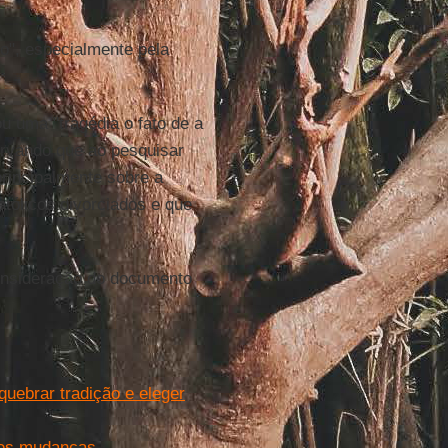
o", especialmente pela
ou uma "tragédia o fato de a
ervando que ao pesquisar
principalmente sobre a
tólicos divorciados e que
consideração do documento
uebrar tradição e eleger
ndes mudanças