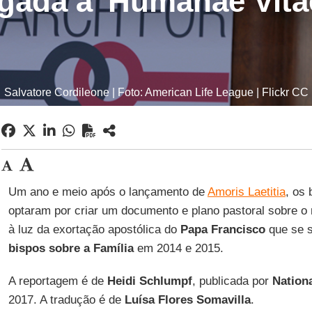
igada à 'Humanae Vita
Salvatore Cordileone | Foto: American Life League | Flickr CC
Um ano e meio após o lançamento de
Amoris Laetitia
, os
optaram por criar um documento e plano pastoral sobre o m
à luz da exortação apostólica do
Papa Francisco
que se 
bispos sobre a Família
em 2014 e 2015.
A reportagem é de
Heidi Schlumpf
, publicada por
Nation
2017. A tradução é de
Luísa Flores Somavilla
.