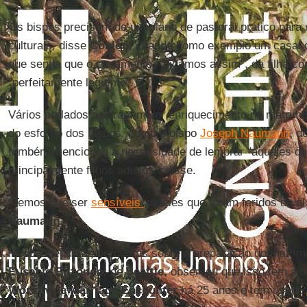
Os bispos precisam de um plano de pastoral prático para ne
culturais, disse
Conlon
, citando como exemplo um casal q
que sentia que o casamento, "digamos assim", da filha co
"perfeitamente legítimo".
Vários prelados pediram maior enriquecimento no matrimô
do esforço dos bispos, como o bispo
Joseph Naumann
, d
também mencionou a necessidade de lembrar "aqueles que
principalmente filhos adultos”, disse.
"Temos que ser
sensíveis
àqueles que foram feridos de a
Naumann
.
Respondendo às perguntas sobre a preparação do matrimôn
Eusebio Elizondo
, de
Seattle
, observou que isso tem sid
Worldwide Marriage Encounter
há 25 anos e tem usado