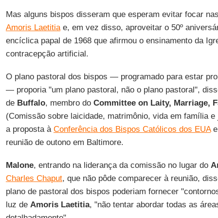
Mas alguns bispos disseram que esperam evitar focar nas
Amoris Laetitia
e, em vez disso, aproveitar o 50º aniversá
encíclica papal de 1968 que afirmou o ensinamento da Igr
contracepção artificial.
O plano pastoral dos bispos — programado para estar pr
— proporia "um plano pastoral, não o plano pastoral", dis
de
Buffalo
, membro do
Committee on Laity, Marriage, F
(Comissão sobre laicidade, matrimônio, vida em família e
a proposta à
Conferência dos Bispos Católicos dos EUA
e
reunião de outono em Baltimore.
Malone
, entrando na liderança da comissão no lugar do
A
Charles Chaput
, que não pôde comparecer à reunião, diss
plano de pastoral dos bispos poderiam fornecer "contorn
luz de
Amoris Laetitia
, "não tentar abordar todas as área
detalhadamente".