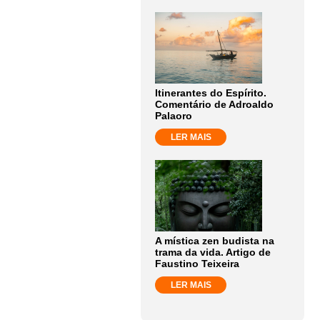
Itinerantes do Espírito.
Comentário de Adroaldo
Palaoro
LER MAIS
A mística zen budista na
trama da vida. Artigo de
Faustino Teixeira
LER MAIS