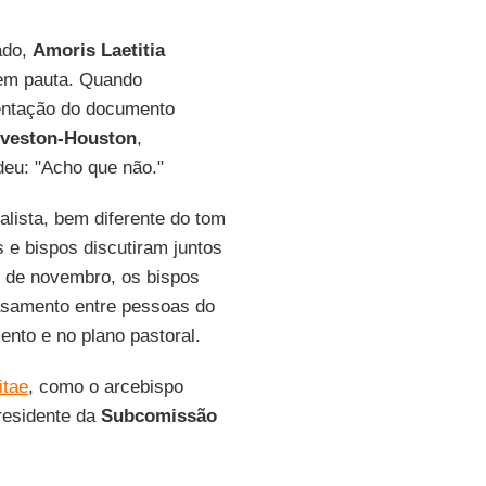
ado,
Amoris Laetitia
 em pauta. Quando
entação do documento
veston-Houston
,
deu: "Acho que não."
alista, bem diferente do tom
s e bispos discutiram juntos
4 de novembro, os bispos
asamento entre pessoas do
nto e no plano pastoral.
tae
, como o arcebispo
residente da
Subcomissão