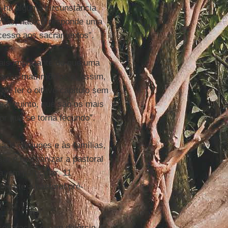
e há alguma circunstância
união, não corresponde uma
acesso aos sacramentos”.
ais importante do que uma
dar os matrimônios e, assim,
pode ler o oitavo capítulo sem
 e o quinto, que são os mais
or que se torna fecundo”.
aos cônjuges e às famílias,
ar e reorganizar a pastoral
a, em particular, 11
lmente a pastoral pré-
separação ou um divórcio. E