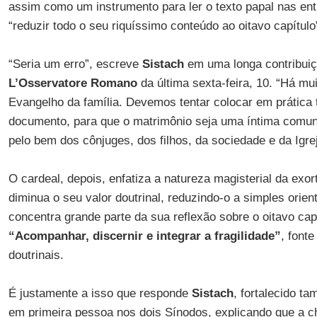
assim como um instrumento para ler o texto papal nas ent
“reduzir todo o seu riquíssimo conteúdo ao oitavo capítulo
“Seria um erro”, escreve
Sistach
em uma longa contribuiç
L’Osservatore Romano
da última sexta-feira, 10. “Há mu
Evangelho da família. Devemos tentar colocar em prática 
documento, para que o matrimônio seja uma íntima comun
pelo bem dos cônjuges, dos filhos, da sociedade e da Igrej
O cardeal, depois, enfatiza a natureza magisterial da exo
diminua o seu valor doutrinal, reduzindo-o a simples orien
concentra grande parte da sua reflexão sobre o oitavo capít
“Acompanhar, discernir e integrar a fragilidade”
, font
doutrinais.
É justamente a isso que responde
Sistach
, fortalecido t
em primeira pessoa nos dois Sínodos, explicando que a ch