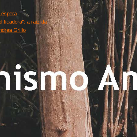
e espera
ificadora": a raiz da
ndrea Grillo