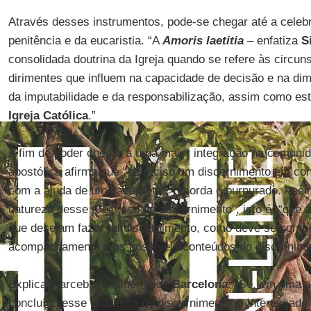
Através desses instrumentos, pode-se chegar até a cele
penitência e da eucaristia. “A
Amoris laetitia
– enfatiza
S
consolidada doutrina da Igreja quando se refere às circun
dirimentes que influem na capacidade de decisão e na dim
da imputabilidade e da responsabilização, assim como es
Igreja Católica
.”
A fim de poder chegar a uma maior integração na comunid
apostólica afirma que “é preciso um discernimento em con
com a ajuda de um sacerdote”, recorda o purpurado. Assim,
natureza desse processo de discernimento”, isto é, “que 
que desejam fazer tal discernimento, como deve se compo
acompanhamento e os possíveis conteúdos do discernime
Explica o arcebispo emérito de
Barcelona
: “Se, em uma s
concluído esse processo de discernimento, o interessado