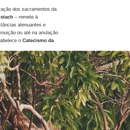
bração dos sacramentos da
istach
– remete à
stâncias atenuantes e
inuição ou até na anulação
tabelece o
Catecismo da
ade cristã, a exortação
sciência e em foro interno
 ele esclarece no livro “a
atitudes deve tomar aqueles
rtar o sacerdote que faz o
nto”.
ituação, depois de ter
, com a ajuda de um