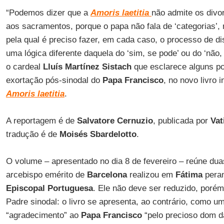
“Podemos dizer que a
Amoris laetitia
não admite os divo
aos sacramentos, porque o papa não fala de ‘categorias’,
pela qual é preciso fazer, em cada caso, o processo de d
uma lógica diferente daquela do ‘sim, se pode’ ou do ‘não,
o cardeal
Lluís Martínez Sistach
que esclarece alguns po
exortação pós-sinodal do
Papa Francisco
, no novo livro i
Amoris laetitia
.
A reportagem é de
Salvatore Cernuzio
, publicada por
Vat
tradução é de
Moisés Sbardelotto
.
O volume – apresentado no dia 8 de fevereiro – reúne dua
arcebispo emérito de
Barcelona
realizou em
Fátima
pera
Episcopal Portuguesa
. Ele não deve ser reduzido, poré
Padre sinodal: o livro se apresenta, ao contrário, como
“agradecimento” ao
Papa Francisco
“pelo precioso dom da