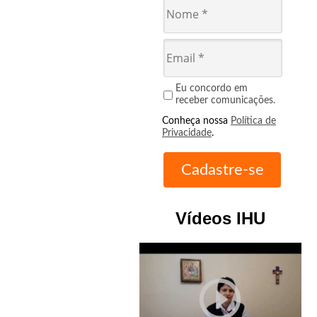
Eu concordo em
receber comunicações.
Conheça nossa
Política de
Privacidade
.
Vídeos IHU
play_circle_outline