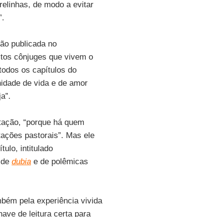
relinhas, de modo a evitar
”.
ão publicada no
itos cônjuges que vivem o
todos os capítulos do
idade de vida e de amor
a”.
rtação, “porque há quem
tações pastorais”. Mas ele
ulo, intitulado
e de
dubia
e de polêmicas
ambém pela experiência vivida
ave de leitura certa para