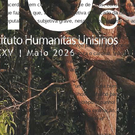
sacerdote, em consciência e diante de Deus, constata qu
que faz com que, à situação objetiva de pecado da nova 
imputabilidade subjetiva grave, nesse caso, pode-se ter 
Para o papa, acrescenta ele em outra passagem, “hoje, m
pastoral dos fracassos, é o esforço pastoral para consoli
evitar as rupturas”. Por isso, enfatiza o cardeal, “não se 
ter lido antes os outros capítulos, especialmente o quarto
belos da exortação e fala, do amor no matrimônio e do am
A
Amoris laetitia
, de fato, fez “uma preciosa homenagem 
e deixou às dioceses um maravilhoso trabalho para repens
pré-matrimonial e familiar”. O arcebispo espanhol identific
perspectivas pastorais que nascem da exortação, especia
matrimonial e familiar, “que é imprescindível”.
“Parece que, na
Espanha
, a cada cinco minutos, há uma 