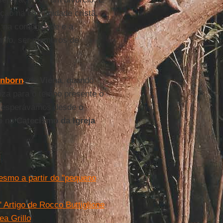
ção na comunidade cristã,
] na comunidade e a
emplo, ser membros de
önborn
, de
Viena
, quando
iza para o tempo presente o
ue esperávamos desde o
o no
Catecismo da Igreja
mesmo a partir do "pequeno
" Artigo de Rocco Buttiglione
ea Grillo