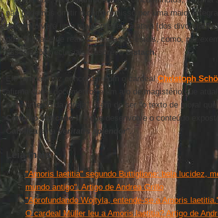
não podemos omitir o compromisso por uma maior integra
que envolverá uma maior presença ativa [dos divorciados
possibilidade de realizar tarefas eclesiais, como, por ex
associações eclesiais”, escreve
Sistach
.
Ele também diz concordar com o cardeal
Christoph Sch
afirma que o documento “é um ato de magistério que atual
ensinamento da Igreja”, além de ser “o texto de moral q
Concílio Vaticano II
e que desenvolve o conteúdo expost
Católica
e na
Veritatis splendor
”.
Leia mais
"Amoris laetitia" segundo Buttiglione: bela lucidez, 
mundo antigo". Artigo de Andrea Grillo
"Aprofundando Wojtyla, entende-se a Amoris laetitia.
O cardeal Müller leu a Amoris laetitia? Artigo de Andr