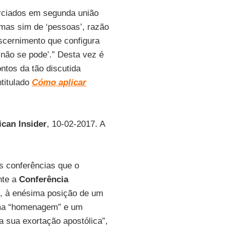
rciados em segunda união
 mas sim de ‘pessoas’, razão
iscernimento que configura
 não se pode’.” Desta vez é
ntos da tão discutida
ntitulado
Cómo aplicar
ican Insider
, 10-02-2017. A
s conferências que o
nte a
Conferência
m, à enésima posição de um
 uma “homenagem” e um
 sua exortação apostólica”,