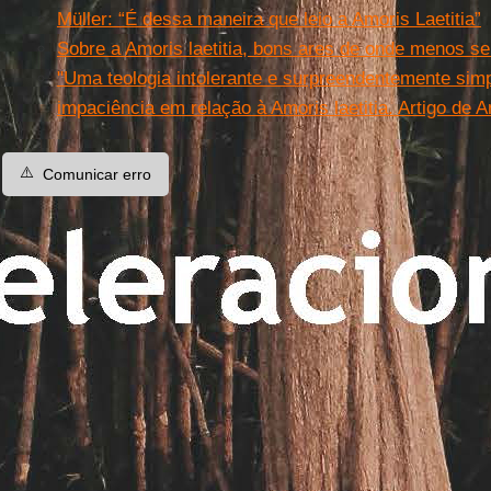
Müller: “É dessa maneira que leio a Amoris Laetitia”
Sobre a Amoris laetitia, bons ares de onde menos s
"Uma teologia intolerante e surpreendentemente simpl
impaciência em relação à Amoris laetitia. Artigo de A
⚠️
Comunicar erro