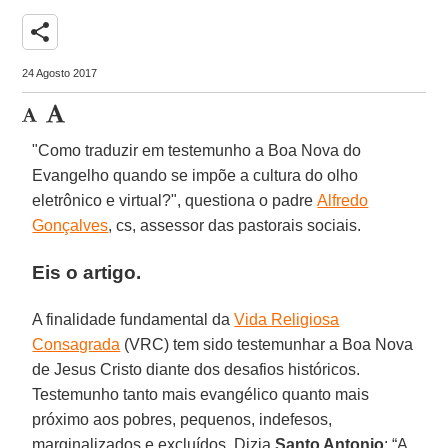
share
24 Agosto 2017
"Como traduzir em testemunho a Boa Nova do
Evangelho quando se impõe a cultura do olho
eletrônico e virtual?", questiona o padre
Alfredo
Gonçalves
, cs, assessor das pastorais sociais.
Eis o artigo.
A finalidade fundamental da
Vida Religiosa
Consagrada
(VRC) tem sido testemunhar a Boa Nova
de Jesus Cristo diante dos desafios históricos.
Testemunho tanto mais evangélico quanto mais
próximo aos pobres, pequenos, indefesos,
marginalizados e excluídos. Dizia
Santo Antonio
: “A