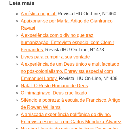
Leia mais
A mística nupcial.
Revista IHU On-Line, N° 460
Apaixonar-se por Marta. Artigo de Gianfranco
Ravasi
A experiência com o divino que traz
humanização. Entrevista especial com Clemir
Fernandes.
Revista IHU On-Line, N° 478
Livres para cumprir a sua vontade
A experiência de um Deus único e multifacetado
no pós-colonialismo. Entrevista especial com
Emmanuel Lartey.
Revista IHU On-Line, N° 438
Natal: O Rosto Humano de Deus
O inimaginável Deus crucificado
Silêncio e pobreza: à escuta de Francisco. Artigo
de Rowan Williams
A arriscada experiência polifônica do divino.
Entrevista especial com Carlos Mendoza-Álvarez
Na obra literária de dois agnósticos: Deus entre