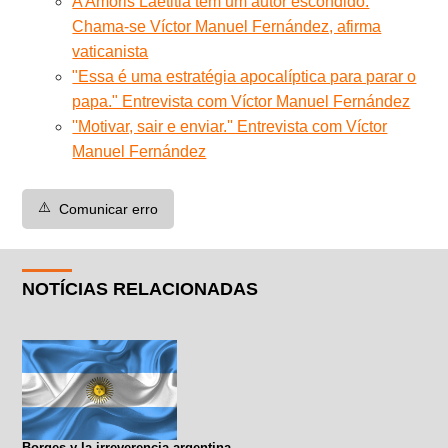
A Amoris Laetitia tem um autor escondido.
Chama-se Víctor Manuel Fernández, afirma
vaticanista
"Essa é uma estratégia apocalíptica para parar o
papa." Entrevista com Víctor Manuel Fernández
''Motivar, sair e enviar.'' Entrevista com Víctor
Manuel Fernández
⚠️
Comunicar erro
NOTÍCIAS RELACIONADAS
Borges y la irreverencia argentina