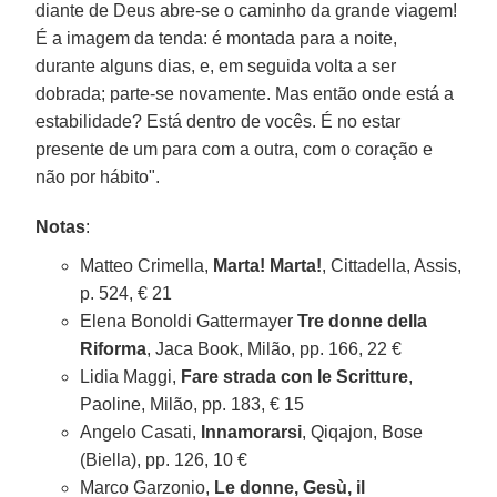
diante de Deus abre-se o caminho da grande viagem!
É a imagem da tenda: é montada para a noite,
durante alguns dias, e, em seguida volta a ser
dobrada; parte-se novamente. Mas então onde está a
estabilidade? Está dentro de vocês. É no estar
presente de um para com a outra, com o coração e
não por hábito".
Notas
:
Matteo Crimella,
Marta! Marta!
, Cittadella, Assis,
p. 524, € 21
Elena Bonoldi Gattermayer
Tre donne della
Riforma
, Jaca Book, Milão, pp. 166, 22 €
Lidia Maggi,
Fare strada con le Scritture
,
Paoline, Milão, pp. 183, € 15
Angelo Casati,
Innamorarsi
, Qiqajon, Bose
(Biella), pp. 126, 10 €
Marco Garzonio,
Le donne, Gesù, il