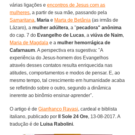
várias ligações e
encontros de Jesus com as
mulheres
, a partir de sua mãe, passando pela
Samaritana
,
Maria
e
Marta de Betânia
(as irmãs de
Lázaro), a
mulher adúltera
, a "
pecadora" anônima
do cap. 7 do
Evangelho de Lucas
, a
viúva de Naim
,
Maria de Magdala
e a
mulher hemorrágica de
Cafarnaum
. A perspectiva era sugestiva: "A
experiência do Jesus-homem dos Evangelhos
através desses contatos resulta enriquecida nas
atitudes, comportamentos e modos de pensar. E, ao
mesmo tempo, tal crescimento em humanidade acaba
se refletindo sobre o outro, segundo a dinâmica
inerente ao binômio ensinar-aprender".
O artigo é de
Gianfranco Ravasi
, cardeal e biblista
italiano, publicado por
Il Sole 24 Ore
, 13-08-2017. A
tradução é de
Luisa Rabolini
.