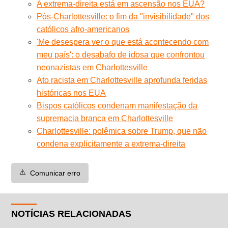
A extrema-direita está em ascensão nos EUA?
Pós-Charlottesville: o fim da "invisibilidade" dos
católicos afro-americanos
'Me desespera ver o que está acontecendo com
meu país': o desabafo de idosa que confrontou
neonazistas em Charlottesville
Ato racista em Charlottesville aprofunda feridas
históricas nos EUA
Bispos católicos condenam manifestação da
supremacia branca em Charlottesville
Charlottesville: polêmica sobre Trump, que não
condena explicitamente a extrema-direita
⚠️
Comunicar erro
NOTÍCIAS RELACIONADAS