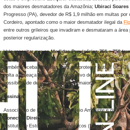
dos maiores desmatadores da Amazônia;
Ubiraci Soares 
Progresso (PA), devedor de R$ 1,9 milhão em multas por
Cordeiro, apontado como o maior desmatador ilegal da
Fl
entre outros grileiros que invadiram e desmataram a área
posterior regularização.
Vale ressaltar que as
Medidas Provisórias 756
e
758
for
passagem pelo Congresso. Da mesma forma, é previsível q
também receba emendas para desproteger outras UCs. A 
volta a ameaça inicial, com o objetivo de recuperar todo o 
possibilidade de um estrago ainda maior.
Assinam:
Associação de Preservação do Meio Ambiente e da Vida (
Conectas Direitos Humanos
Instituto de Estudos Socioeconômicos (
Inesc
)