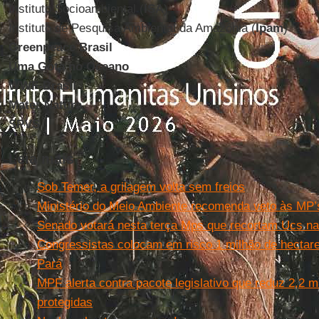
Instituto Socioambiental (
ISA
)
Instituto de Pesquisa Ambiental da Amazônia (
Ipam
)
Greenpeace Brasil
Uma Gota no Oceano
WWF-Brasil
Mater Natura
SPVS
Leia mais
Sob Temer, a grilagem volta sem freios
Ministério do Meio Ambiente recomenda veto às MP’
Senado votará nesta terça Mps que recortam Ucs n
Congressistas colocam em risco 1 milhão de hectare
Pará
MPF alerta contra pacote legislativo que reduz 2,2 
protegidas