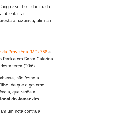
 Congresso, hoje dominado
ambiental, a
floresta amazônica, afirmam
ida Provisória (MP) 756
e
no Pará e em Santa Catarina.
desta terça (20/6).
mbiente, não fosse a
ilho
, de que o governo
ência, que repõe a
cional do Jamanxim
.
ram um nota contra a