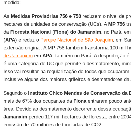
medida:
As
Medidas Provisórias 756 e 758
reduzem o nível de pr
hectares de unidades de conservação (UCs). A
MP 756
tr
da
Floresta Nacional
(
Flona
)
do Jamanxim
, no Pará, em
(
APA
) e reduz o
Parque Nacional de São Joaquim
, em Sa
extensão original. A MP 758 também transforma 100 mil 
de Jamanxim
em
APA
, também no Pará. A desproteção é 
é uma categoria de UC que permite o desmatamento, mine
Isso vai resultar na regularização de todos que ocuparam t
inclusive alguns dos maiores grileiros e desmatadores da
Segundo o
Instituto Chico Mendes de Conservação da 
mais de 67% dos ocupantes da
Flona
entraram pouco ante
área. Devido ao desmatamento decorrente dessa ocupação 
Jamanxim
perdeu 117 mil hectares de floresta, entre 20
emissão de 70 milhões de toneladas de CO2.