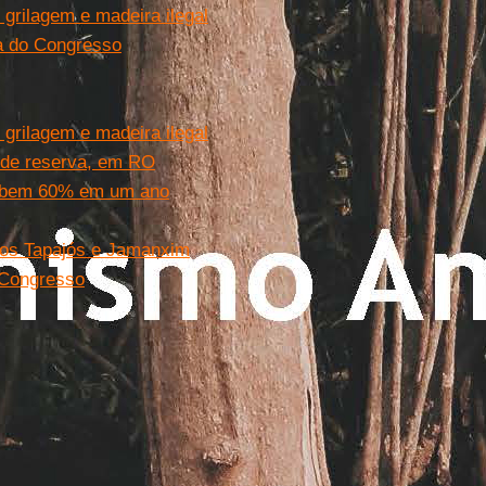
 grilagem e madeira ilegal
a do Congresso
 grilagem e madeira ilegal
o de reserva, em RO
sobem 60% em um ano
Rios Tapajós e Jamanxim
 Congresso