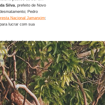
da Silva
, prefeito de Novo
 desmatamento; Pedro
oresta Nacional Jamanxim
;
 para lucrar com sua
am desfiguradas em sua
ue esse projeto de lei
manobra do governo traz de
texto que foi vetado, e a
Apremavi
)