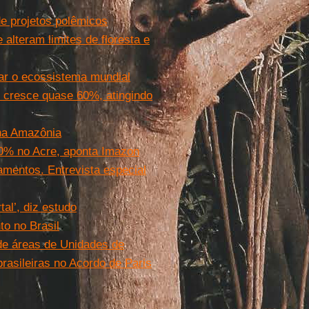
de projetos polêmicos
alteram limites de floresta e
ar o ecossistema mundial
 cresce quase 60%, atingindo
na Amazônia
% no Acre, aponta Imazon
mentos. Entrevista especial
al’, diz estudo
to no Brasil
e áreas de Unidades de
sileiras no Acordo de Paris