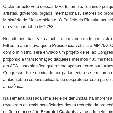
O clamor pelo veto dessas MPs foi amplo, reunindo pesqu
artistas, governos, órgãos internacionais, setores do próp
Ministério do Meio Ambiente. O Palácio do Planalto anunci
e o veto parcial da MP 758.
Nos últimos dias, veio a público um vídeo onde o ministr
Filho
, já anunciava que a Presidência vetaria a
MP 756
. 
com o ministro, será enviado um projeto de lei ao Congre
propondo a transformação daqueles mesmos 480 mil hect
em APA. Isso significa que o veto apenas serve para trans
Congresso, hoje dominado por parlamentares sem compr
ambiental, a responsabilidade de desproteger essa parcela 
amazônica.
Na semana passada uma série de denúncias na imprensa br
revelaram os reais beneficiados dessa redução da proteção
estão o empresário
Ezequiel Castanha
, acusado pelo min