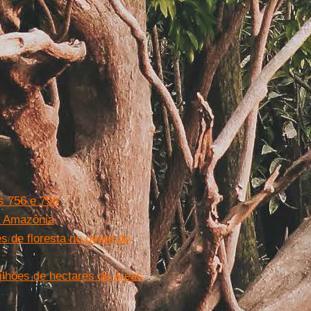
s 756 e 758
a Amazônia
s de floresta no oeste do
milhões de hectares de áreas