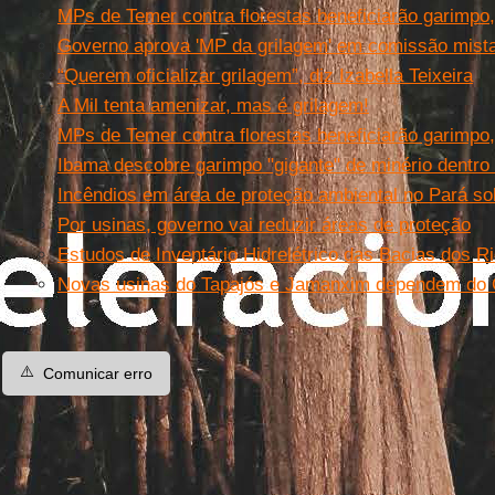
MPs de Temer contra florestas beneficiarão garimpo,
Governo aprova 'MP da grilagem' em comissão mist
“Querem oficializar grilagem”, diz Izabella Teixeira
A Mil tenta amenizar, mas é grilagem!
MPs de Temer contra florestas beneficiarão garimpo,
Ibama descobre garimpo "gigante" de minério dentr
Incêndios em área de proteção ambiental no Pará 
Por usinas, governo vai reduzir áreas de proteção
Estudos de Inventário Hidrelétrico das Bacias dos 
Novas usinas do Tapajós e Jamanxim dependem do
⚠️
Comunicar erro