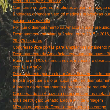
Nenhum hectare a menos!
Com crise no governo, ruralistas aceleram votação 
Entidades defendem veto de medidas provisórias que 
parque na Amazônia
Por que o desmatamento da Amazônia pode prejudic
Desmatamento na Mata Atlântica, entre 2015 e 2016,
29.075 hectares
Congresso abre portas para ampliar desmatamento 
Desmatamento da Amazônia Legal aumenta quase 30
Redução de UCs estimula novas invasões e desmata
com Elis Araújo
Desmatamento pode colocar Amazônia em ‘ciclo mort
Indústria pecuária é o principal vetor de desmatamen
Aumento do desmatamento e propostas de redução d
Conservação na Amazônia comprometem as metas bra
Mais destruição: Senado aprova MP da Grilagem
MPs da grilagem de Temer e massacres no campo