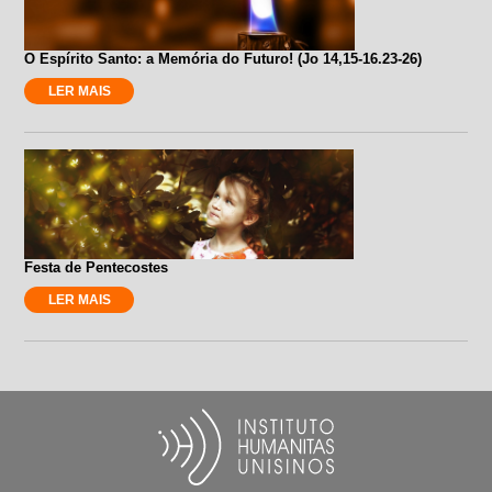
O Espírito Santo: a Memória do Futuro! (Jo 14,15-16.23-26)
LER MAIS
Festa de Pentecostes
LER MAIS