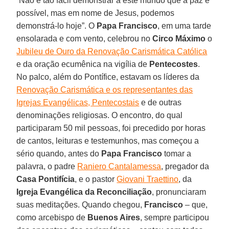
“Não é tão fácil demonstrar a este mundo que a paz é
possível, mas em nome de Jesus, podemos
demonstrá-lo hoje”. O
Papa Francisco
, em uma tarde
ensolarada e com vento, celebrou no
Circo Máximo
o
Jubileu de Ouro da Renovação Carismática Católica
e da oração ecumênica na vigília de
Pentecostes
.
No palco, além do Pontífice, estavam os líderes da
Renovação Carismática e os representantes das
Igrejas Evangélicas, Pentecostais
e de outras
denominações religiosas. O encontro, do qual
participaram 50 mil pessoas, foi precedido por horas
de cantos, leituras e testemunhos, mas começou a
sério quando, antes do
Papa Francisco
tomar a
palavra, o padre
Raniero Cantalamessa
, pregador da
Casa Pontifícia
, e o pastor
Giovani Traettino
, da
Igreja Evangélica da Reconciliação
, pronunciaram
suas meditações. Quando chegou,
Francisco
– que,
como arcebispo de
Buenos Aires
, sempre participou