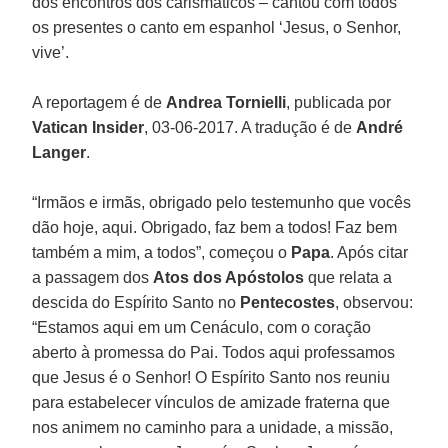
dos encontros dos carismáticos – cantou com todos
os presentes o canto em espanhol ‘Jesus, o Senhor,
vive’.
A reportagem é de
Andrea Tornielli
, publicada por
Vatican Insider
, 03-06-2017. A tradução é de
André
Langer
.
“Irmãos e irmãs, obrigado pelo testemunho que vocês
dão hoje, aqui. Obrigado, faz bem a todos! Faz bem
também a mim, a todos”, começou o
Papa
. Após citar
a passagem dos
Atos dos Apóstolos
que relata a
descida do Espírito Santo no
Pentecostes
, observou:
“Estamos aqui em um Cenáculo, com o coração
aberto à promessa do Pai. Todos aqui professamos
que Jesus é o Senhor! O Espírito Santo nos reuniu
para estabelecer vínculos de amizade fraterna que
nos animem no caminho para a unidade, a missão,