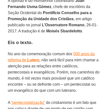
A opinião é do monsenhor colombiano
Juan
Fernando Usma Gómez
, chefe de escritório da
Seção Ocidental do
Pontifício Conselho para a
Promoção da Unidade dos Cristãos
, em artigo
publicado no jornal
L’Osservatore Romano
, 26-01-
2017. A tradução é de
Moisés Sbardelotto
.
Eis o texto.
No ano da comemoração comum dos
500 anos da
reforma de
Lutero
, não será fácil para mim chamar a
atenção para as relações entre católicos,
pentecostais e evangélicos. Porém, nos caminhos do
mundo, é mil vezes mais provável que um católico
encontre – ou se defronte com – um pentecostal ou
um evangélico do que com um luterano.
A
“pentecostalização”
do cristianismo é um fato que
nos coloca diante de um modo de ser cristão com