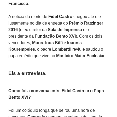
Francisco
.
A notícia da morte de
Fidel Castro
chegou até ele
justamente no dia de entrega do
Prêmio Ratzinger
2016
(o ex-diretor da
Sala de Imprensa
é o
presidente da
Fundação Bento XVI
). Com os dois
vencedores,
Mons. Inos Biffi
e
Ioannis
Kourempeles
, o padre
Lombardi
reviu e saudou o
papa emérito que vive no
Mosteiro Mater Ecclesiae
.
Eis a entrevista.
Como foi a conversa entre Fidel Castro e o Papa
Bento XVI?
Foi um colóquio longa que beirou uma hora de
conversa.
Castro
fez perguntas sobre o destino da