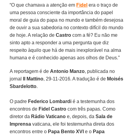
“O que chamava a atenção em
Fidel
era o traço de
uma pessoa consciente da importância do papel
moral de guia do papa no mundo e também desejosa
de ouvir a sua sabedoria no contexto difícil do mundo
de hoje. A relação de
Castro
com a fé? Eu não me
sinto apto a responder a uma pergunta que diz
respeito àquilo que há de mais inexplorável na alma
humana e é conhecido apenas aos olhos de Deus.”
A reportagem é de
Antonio Manzo
, publicada no
jornal
Il Mattino
, 29-11-2016. A tradução é de
Moisés
Sbardelotto
.
O padre
Federico Lombardi
é a testemunha dos
encontros de
Fidel Castro
com três papas. Como
diretor da
Rádio Vaticano
e, depois, da
Sala de
Imprensa
vaticana, ele foi testemunha direta dos
encontros entre o
Papa Bento XVI
e o
Papa