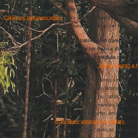
semanalmente, 56% apoiaram
Trump
. Mas alguns poucos 
sou um deles) não votaram em nenhum dos dois. Eu não 
Católicos remanescentes
, mas suponho que muitos ou fi
Trump
. Eu duvido que muitos tenham votado em
Hillary
.
O que você acha da identidade católica no campo da p
por mais que os católicos possam ter feito a diferen
católicos pró-vida ficaram divididos à medida que imp
Robert P. George se opuseram tanto a
Trump quanto a H
É claro que
Trump
se manifestou abertamente sobre o ab
Supremo Tribunal para agradar aos conservadores sociais
substancial de católicos. Nessa medida, os católicos, ju
representaram uma parcela significativa na eleição de
Tr
apenas seguiram a multidão. Há, no entanto, uma exceçã
católicos latinos, pois
67% deles votaram em Hillary
em r
sobre a imigração e os imigrantes. Os católicos que qui