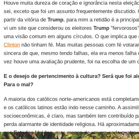
Houve muita dureza de coração e ignorância nesta eleiçã
sei, exceto que foi um assunto frequentemente discutido. 
partir da vitória de
Trump
, para mim a retidão é a principa
vi um site que considerou os eleitores
Trump
"fervorosos"
uma visão comum em alguns círculos. O que implica que o
Clinton
não tinham fé. Mas muitas pessoas com fé vota
sincera de que, mesmo tendo falhas, ela era menos falha
vez houve uma avaliação prudente, foi na escolha de um d
E o desejo de pertencimento à cultura? Será que foi 
Para o mal?
A maioria dos católicos norte-americanos está completame
e os católicos latinos estão indo nesse caminho. A assim
socioeconômicas, é claro, mas também tem contribuído pa
perda alarmante de identidade religiosa. Há aproximadame
nos
Estados Unidos
, mas menos de um em cada quatro v