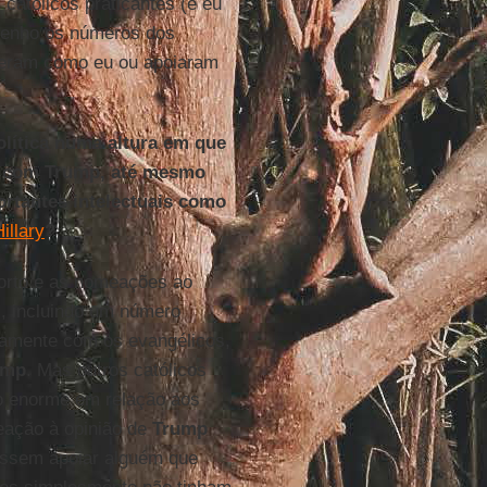
católicos praticantes (e eu
tenho os números dos
zeram como eu ou apoiaram
olítica numa altura em que
ça com Trump, até mesmo
ortantes intelectuais como
illary
?
orto e as nomeações ao
, incluindo um número
ntamente com os evangélicos,
ump
. Mas outros católicos
o enorme em relação aos
eação à opinião de
Trump
sessem apoiar alguém que