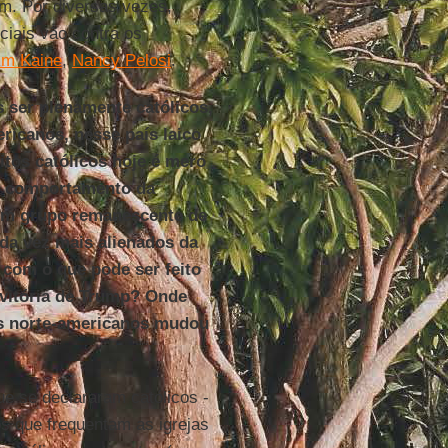
im. Por diversas vezes,
ciais vão contra os
im Kaine
,
Nancy Pelosi
.
 ser plenamente católicos,
icanos, nesse país laico
tos católicos hoje é mero
de comportamento da
"um grupo remanescente de
ada vez mais alienados da
com o que pode ser feito
 vitória de Trump? Onde
cos norte-americanos mudou
e se declararam católicos -
os que frequentam as igrejas