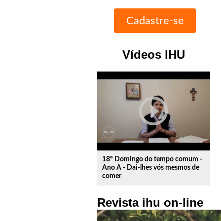
Vídeos IHU
play_circle_outline
18º Domingo do tempo comum -
Ano A - Dai-lhes vós mesmos de
comer
Revista ihu on-line