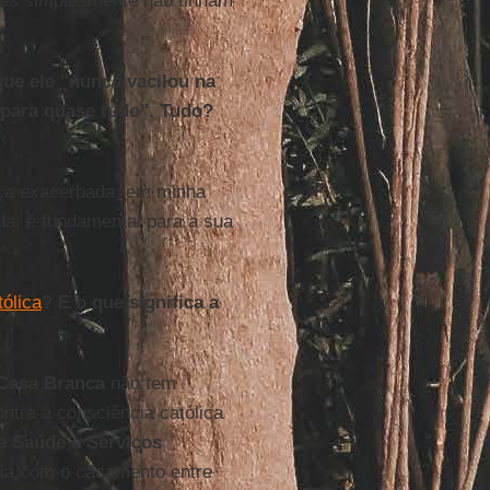
ões simplesmente não tinham
que ele "nunca vacilou na
 para quase tudo". Tudo?
ça exacerbada, em minha
da, é fundamental para a sua
ólica
? E o que significa a
Casa Branca
não tem
ontra a consciência católica
e Saúde e Serviços
ria com o casamento entre