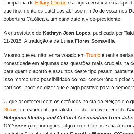
campanha de
Hillary Clinton
e a figura errática e não-polí
que finalmente os católicos abrissem mão de votar nos
D
cobertura Católica a um candidato a vice-presidente.
A entrevista é de
Kathryn Jean Lopes
, publicada por
Taki
11-2016. A tradução é de
Luísa Flores Somavilla
.
Mesmo que eu não tenha votado em
Trump
e tenha séria
honestidade em algumas das questões mais cruciais na de
para quem o aborto e assuntos deste tipo pesam bastante 
isso marca uma possibilidade de real concorrência pelos v
partidos, pode-se dizer que é algo positivo para a democra
O que aconteceu com os católicos no dia da eleição e o q
Shaw
, um experiente jornalista e autor do livro recente
Ca
Religious Identity and Cultural Assimilation from John
O’Connor
(em português, algo como Católicos na América:
assimilação cultural de
John Carroll
a
Flannery O'Conn