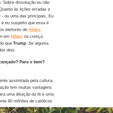
o. Sobre dissolução eu não
Quanto às lições erradas a
l - ou uma das principais. Eu
 e eu suspeito que essa é
s eleitores de
Hillary
ram em
Hillary
na crença
 do que
Trump
. Se alguma
os dois.
alcançado? Para o bem?
nte assimilada pela cultura,
ilação tem muitas vantagens
ra uma diluição da fé e uma
nte 80 milhões de católicos
ai à missa no domingo - é