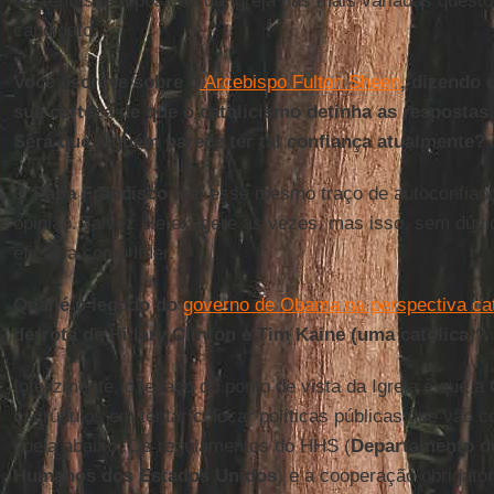
sustentasse a posição da Igreja nas mais variadas quest
candidato.
Você escreve sobre o
Arcebispo Fulton Sheen
, dizendo 
sua certeza de que o catolicismo detinha as respostas
Será que alguém parece ter tal confiança atualmente?
O
Papa Francisco
tem esse mesmo traço de autoconfian
opinião. Talvez ele exagere às vezes, mas isso, sem dúvi
eficácia como líder.
Qual é o legado do
governo de Obama na perspectiva cat
derrota de Hillary Clinton e Tim Kaine (uma católica)?
Infelizmente, o legado do ponto de vista da Igreja é que a
escrúpulos em tentar colocar políticas públicas que vão c
goela abaixo. Os regulamentos do HHS (
Departamento d
Humanos dos Estados Unidos
) e a cooperação obrigató