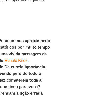
"Estamos nos aproximando
católicos por muito tempo
m uma vívida passagem da
 de
Ronald Knox
:
de Deus pela ignorância
avendo perdido todo o
idez cometerem toda a
u com isso para você?
prendam a lição errada