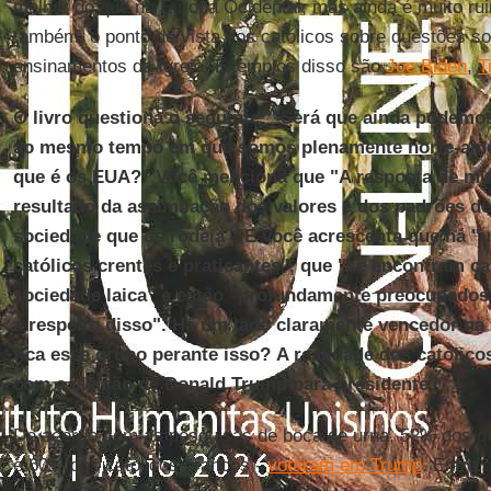
melhor do que na Europa Ocidental, mas ainda é muito ru
também, o ponto de vista dos católicos sobre questões so
ensinamentos da Igreja. Exemplos disso são
Joe Biden
,
T
O livro questiona o seguinte: "Será que ainda podemos
ao mesmo tempo em que somos plenamente norte-amer
que é os EUA?" Você menciona que "A resposta de mui
resultado da assimilação dos valores e dos padrões 
sociedade que os rodeia". E você acrescenta que há 
católicos crentes e praticantes", que "se encontram c
sociedade laica" e estão "profundamente preocupados 
a respeito disso". Há um lado claramente vencedor na
fica esse grupo perante isso? A realidade dos católi
com a eleição de Donald Trump para presidente?
De acordo com as pesquisas de boca de urna, 52% dos qu
e 60% dos católicos brancos -
votaram em Trump
. Entre 