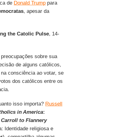
tica de
Donald Trump
para
emocratas
, apesar da
ng the Catolic Pulse
, 14-
s preocupações sobre sua
cisão de alguns católicos,
na consciência ao votar, se
otos dos católicos entre os
cia.
uanto isso importa?
Russell
tholics in America
:
 Carroll to Flannery
 Identidade religiosa e
or
), compartilha algumas