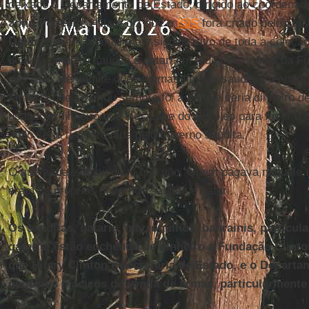
deixado o Departamento de Estado, dirigido ao coordenad
John
Podesta
. Hillary diz que o
ISIS
fora criado pelos g
Qatar
. Esse é o email mais significativo de toda a coleção
qual há dinheiro saudita e qatari em todos os cantos da 
dos EUA até admite que algumas figuras sauditas tenham 
fantasia que se criou sempre foi a de que seria dinheiro d
usando o dinheiro que lhes cabe do petróleo para fazer o
ação seria desaprovada pelo governo saudita.
O que aquele email diz é que não. Quem pagava naquele
eram os próprios governos saudita e qatari.
Os sauditas, qataris, marroquinos, bahrainis, particul
qataris, estão enchendo de dinheiro a Fundação Clin
que Hilary Clinton é secretária de Estado, e o Depart
negócios maciços de venda de armas, particularmente 