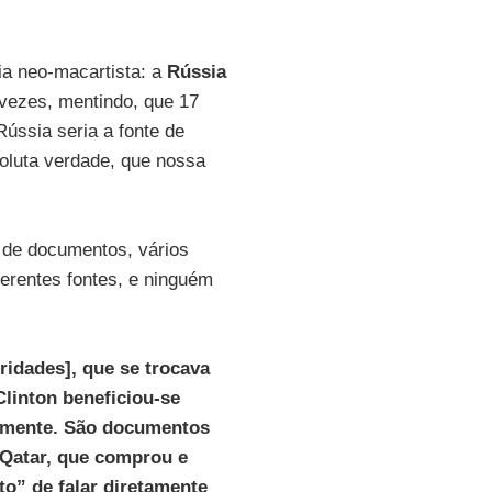
ria neo-macartista: a
Rússia
 vezes, mentindo, que 17
ússia seria a fonte de
soluta verdade, que nossa
 de documentos, vários
ferentes fontes, e ninguém
idades], que se trocava
Clinton beneficiou-se
camente. São documentos
 Qatar, que comprou e
o” de falar diretamente