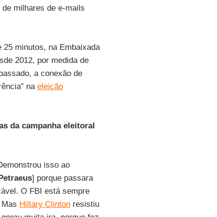
 de milhares de e-mails
de 25 minutos, na Embaixada
esde 2012, por medida de
passado, a conexão de
erência” na
eleição
ias da campanha eleitoral
 Demonstrou isso ao
Petraeus
] porque passara
cável. O FBI está sempre
e. Mas
Hillary Clinton
resistiu