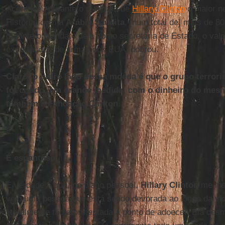
Aconteceu durante o mandato de
Hillary Clinton
o maior n
História, com a
Arábia
Saudita
, [num total de] mais de 80
durante o mandato dela como secretária de Estado, o valor
exportações de armas dos EUA, dobrou.
Claro, o outro lado dessa moeda é que o grupo terror
foi criado, em grande medida, com o dinheiro do mes
também a Fundação Clinton.
É.
É espantoso.
É verdade é que, no plano pessoal,
Hillary
Clinton
me ins
vejo uma pessoa que está sendo devorada ao longo da vid
literalmente tão atormentada a ponto de adoecer. Ela des