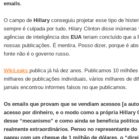
emails.
O campo de
Hillary
conseguiu projetar esse tipo de histe
sempre é culpada por tudo. Hilary Clinton disse inúmeras
agências de inteligência dos
EUA
teriam concluído que a R
nossas publicações. É mentira. Posso dizer, porque é ab
fonte não é o governo russo.
WikiLeaks
publica já há dez anos. Publicamos 10 milhões
milhares de publicações individuais, vários milhares de di
jamais encontrou informes falsos no que publicamos.
Os emails que provam que se vendiam acessos [a autor
acesso por dinheiro, e o modo como a própria Hillary 
desse “mecanismo” e como ainda se beneficia politi
realmente extraordinários. Penso no representante do
pagou com um cheque de 1 milhão de dólares, o “direit