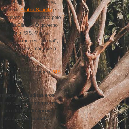
or geral de sua campanha,
overnos de
Arábia Saudita
e
, e talvez seja o motivo pelo
Fundação Clinton. O governo
apoiado o ISIS. Mas a
e alguns príncipes “do mal”,
 que quisessem, mas que a
 momento para manter o
ISIS
armente os sauditas e os
ton, no exato momento em
amento de Estado aprova
para a Arábia Saudita.