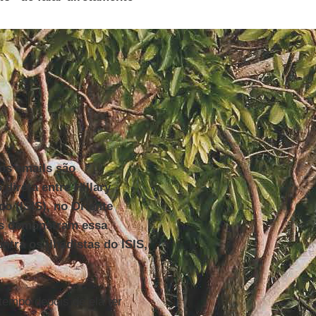
os emails são
direta entre Hillary
o (ISIS), no Oriente
ls demonstram essa
tra os jihadistas do ISIS,
tempo depois de ela ter