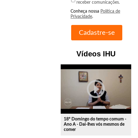
receber comunicações.
Conheça nossa
Política de
Privacidade
.
Vídeos IHU
play_circle_outline
18º Domingo do tempo comum -
Ano A - Dai-lhes vós mesmos de
comer