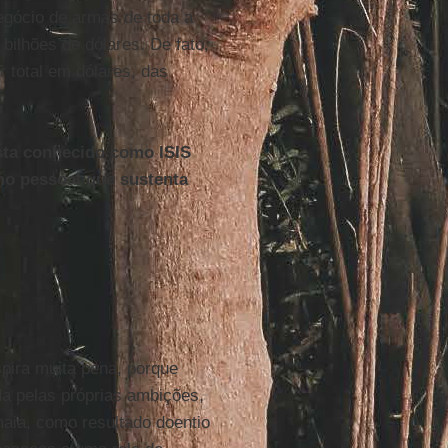
egócio de armas de toda a
 bilhões de dólares. De fato,
 total em dólares, das
ista conhecido como ISIS
mo pessoal que sustenta
pira muita pena, porque
a pelas próprias ambições,
maia, como resultado doentio