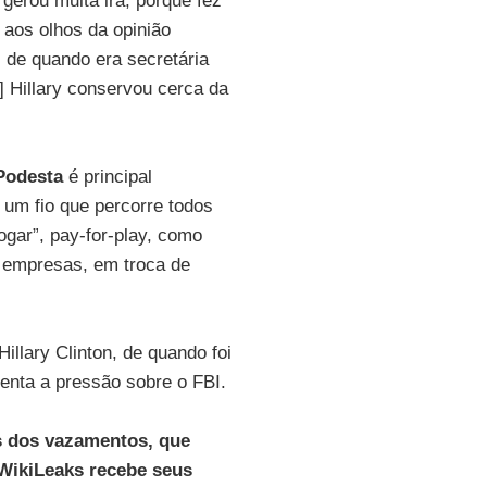
gerou muita ira, porque fez
 aos olhos da opinião
, de quando era secretária
] Hillary conservou cerca da
Podesta
é principal
á um fio que percorre todos
ogar”, pay-for-play, como
e empresas, em troca de
llary Clinton, de quando foi
enta a pressão sobre o FBI.
ás dos vazamentos, que
WikiLeaks recebe seus