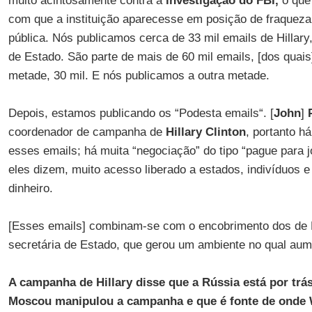
muito acintosamente contra a
investigação do FBI,
o que 
com que a instituição aparecesse em posição de fraqueza
pública. Nós publicamos cerca de 33 mil emails de Hillary
de Estado. São parte de mais de 60 mil emails, [dos quais
metade, 30 mil. E nós publicamos a outra metade.
Depois, estamos publicando os “Podesta emails“. [
John
]
coordenador de campanha de
Hillary
Clinton
, portanto h
esses emails; há muita “negociação” do tipo “pague para j
eles dizem, muito acesso liberado a estados, indivíduos 
dinheiro.
[Esses emails] combinam-se com o encobrimento dos de Hi
secretária de Estado, que gerou um ambiente no qual aum
A campanha de Hillary disse que a Rússia está por tr
Moscou manipulou a campanha e que é fonte de onde 