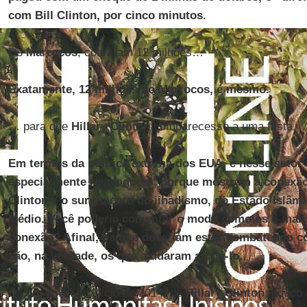
com Bill Clinton, por cinco minutos.
Do
Marrocos
, cobraram 12 milhões…
Exatamente, 12 milhões do Marrocos, é mesmo.
… para que
Hillary Clinton
comparecesse a uma festa.
Em termos da política externa dos EUA, e nesse setor 
especialmente reveladores, porque mostram a conexão 
Clinton e o surgimento do jihadismo, do Estado Islâmic
Médio. Você poderia comentar o modo como os e-mai
conexão? Afinal, os que deveriam estar combatendo con
são, na verdade, os que ajudaram a criá-lo.
Há um email do início de 2014, de
Hillary
Clinton
, pouco 