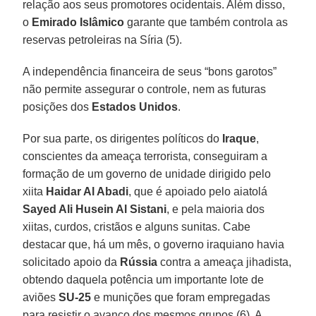
relação aos seus promotores ocidentais. Além disso,
o
Emirado Islâmico
garante que também controla as
reservas petroleiras na Síria (5).
A independência financeira de seus “bons garotos”
não permite assegurar o controle, nem as futuras
posições dos
Estados Unidos
.
Por sua parte, os dirigentes políticos do
Iraque
,
conscientes da ameaça terrorista, conseguiram a
formação de um governo de unidade dirigido pelo
xiita
Haidar Al Abadi
, que é apoiado pelo aiatolá
Sayed Ali Husein Al Sistani
, e pela maioria dos
xiitas, curdos, cristãos e alguns sunitas. Cabe
destacar que, há um mês, o governo iraquiano havia
solicitado apoio da
Rússia
contra a ameaça jihadista,
obtendo daquela potência um importante lote de
aviões
SU-25
e munições que foram empregadas
para resistir o avanço dos mesmos grupos (6). A