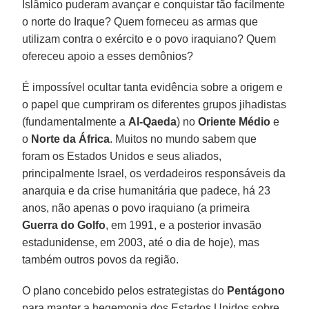
Islâmico puderam avançar e conquistar tão facilmente
o norte do Iraque? Quem forneceu as armas que
utilizam contra o exército e o povo iraquiano? Quem
ofereceu apoio a esses demônios?
É impossível ocultar tanta evidência sobre a origem e
o papel que cumpriram os diferentes grupos jihadistas
(fundamentalmente a
Al-Qaeda
) no
Oriente Médio
e
o
Norte da África
. Muitos no mundo sabem que
foram os Estados Unidos e seus aliados,
principalmente Israel, os verdadeiros responsáveis da
anarquia e da crise humanitária que padece, há 23
anos, não apenas o povo iraquiano (a primeira
Guerra do Golfo
, em 1991, e a posterior invasão
estadunidense, em 2003, até o dia de hoje), mas
também outros povos da região.
O plano concebido pelos estrategistas do
Pentágono
para manter a hegemonia dos Estados Unidos sobre