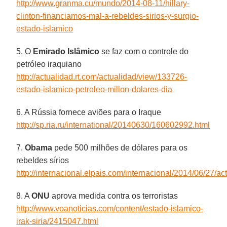
http://www.granma.cu/mundo/2014-08-11/hillary-
clinton-financiamos-mal-a-rebeldes-sirios-y-surgio-
estado-islamico
5. O
Emirado Islâmico
se faz com o controle do
petróleo iraquiano
http://actualidad.rt.com/actualidad/view/133726-
estado-islamico-petroleo-millon-dolares-dia
6. A Rússia fornece aviões para o Iraque
http://sp.ria.ru/international/20140630/160602992.html
7.
Obama
pede 500 milhões de dólares para os
rebeldes sírios
http://internacional.elpais.com/internacional/2014/06/27
8. A
ONU
aprova medida contra os terroristas
http://www.voanoticias.com/content/estado-islamico-
irak-siria/2415047.html