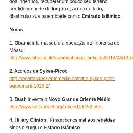
dos ingênuos, recuperar um pouco seu terreno
perdido no norte do
Iraque
e, acima de tudo,
dissimular sua paternidade com o
Emirado Islâmico
.
Notas
1.
Obama
informa sobre a operação na imprensa de
Mossul
http://www.bbc.co.uk/mundo/ultimas_noticias/2014/08/1
2. Acordos de
Sykes-Picot
http://recortesdeorientemedio.com/the-sykes-picot-
agreement-1916-2/
3.
Bush
inventa o
Novo Grande Oriente Médio
http://www.voltairenet.org/article126452.html
4.
Hillary Clinton
: “Financiamos mal aos rebeldes
sírios e surgiu o
Estado Islâmico
”