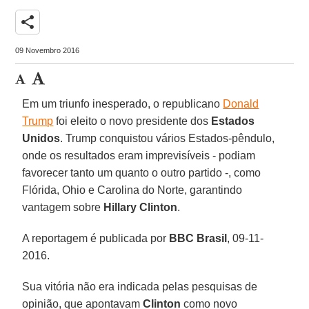
share
09 Novembro 2016
Em um triunfo inesperado, o republicano
Donald
Trump
foi eleito o novo presidente dos
Estados
Unidos
. Trump conquistou vários Estados-pêndulo,
onde os resultados eram imprevisíveis - podiam
favorecer tanto um quanto o outro partido -, como
Flórida, Ohio e Carolina do Norte, garantindo
vantagem sobre
Hillary Clinton
.
A reportagem é publicada por
BBC Brasil
, 09-11-
2016.
Sua vitória não era indicada pelas pesquisas de
opinião, que apontavam
Clinton
como novo