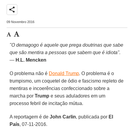
share
09 Novembro 2016
"O demagogo é aquele que prega doutrinas que sabe
que são mentira a pessoas que sabem que é idiota".
—
H.L. Mencken
O problema não é
Donald Trump
. O problema é o
trumpismo, um coquetel de ódio e fascismo repleto de
mentiras e incoerências confeccionado sobre a
marcha por
Trump
e seus aduladores em um
processo febril de incitação mútua.
A reportagem é de
John Carlin
, publicada por
El
País
, 07-11-2016.