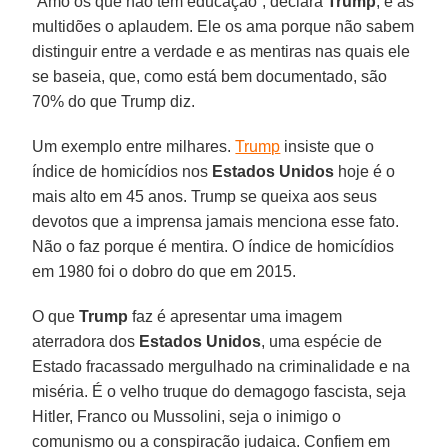
“Amo os que não têm educação”, declara
Trump
, e as
multidões o aplaudem. Ele os ama porque não sabem
distinguir entre a verdade e as mentiras nas quais ele
se baseia, que, como está bem documentado, são
70% do que Trump diz.
Um exemplo entre milhares.
Trump
insiste que o
índice de homicídios nos
Estados Unidos
hoje é o
mais alto em 45 anos. Trump se queixa aos seus
devotos que a imprensa jamais menciona esse fato.
Não o faz porque é mentira. O índice de homicídios
em 1980 foi o dobro do que em 2015.
O que
Trump
faz é apresentar uma imagem
aterradora dos
Estados Unidos
, uma espécie de
Estado fracassado mergulhado na criminalidade e na
miséria. É o velho truque do demagogo fascista, seja
Hitler, Franco ou Mussolini, seja o inimigo o
comunismo ou a conspiração judaica. Confiem em