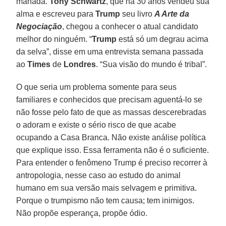
manada.
Tony Schwartz
, que há 30 anos vendeu sua
alma e escreveu para
Trump
seu livro
A Arte da
Negociação
, chegou a conhecer o atual candidato
melhor do ninguém. “
Trump
está só um degrau acima
da selva”, disse em uma entrevista semana passada
ao
Times
de
Londres
. “Sua visão do mundo é tribal”.
O que seria um problema somente para seus
familiares e conhecidos que precisam aguentá-lo se
não fosse pelo fato de que as massas descerebradas
o adoram e existe o sério risco de que acabe
ocupando a Casa Branca. Não existe análise política
que explique isso. Essa ferramenta não é o suficiente.
Para entender o fenômeno Trump é preciso recorrer à
antropologia, nesse caso ao estudo do animal
humano em sua versão mais selvagem e primitiva.
Porque o trumpismo não tem causa; tem inimigos.
Não propõe esperança, propõe ódio.