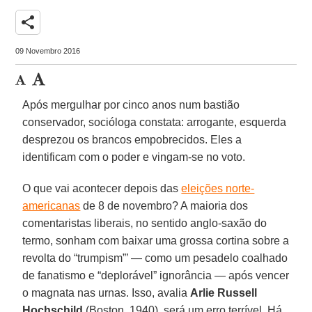
share
09 Novembro 2016
Após mergulhar por cinco anos num bastião
conservador, socióloga constata: arrogante, esquerda
desprezou os brancos empobrecidos. Eles a
identificam com o poder e vingam-se no voto.
O que vai acontecer depois das
eleições norte-
americanas
de 8 de novembro? A maioria dos
comentaristas liberais, no sentido anglo-saxão do
termo, sonham com baixar uma grossa cortina sobre a
revolta do “trumpism”’ — como um pesadelo coalhado
de fanatismo e “deplorável” ignorância — após vencer
o magnata nas urnas. Isso, avalia
Arlie Russell
Hochschild
(Boston, 1940), será um erro terrível. Há