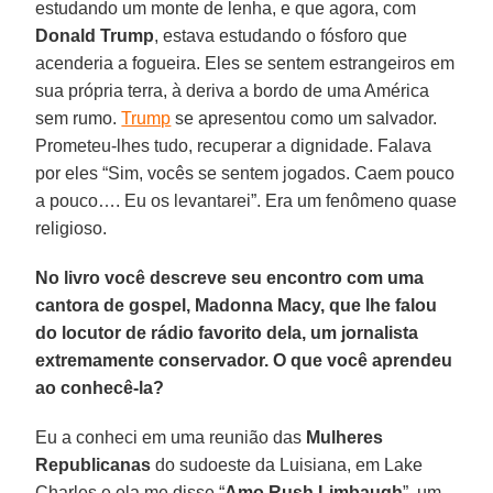
estudando um monte de lenha, e que agora, com
Donald Trump
, estava estudando o fósforo que
acenderia a fogueira. Eles se sentem estrangeiros em
sua própria terra, à deriva a bordo de uma América
sem rumo.
Trump
se apresentou como um salvador.
Prometeu-lhes tudo, recuperar a dignidade. Falava
por eles “Sim, vocês se sentem jogados. Caem pouco
a pouco…. Eu os levantarei”. Era um fenômeno quase
religioso.
No livro você descreve seu encontro com uma
cantora de gospel, Madonna Macy, que lhe falou
do locutor de rádio favorito dela, um jornalista
extremamente conservador. O que você aprendeu
ao conhecê-la?
Eu a conheci em uma reunião das
Mulheres
Republicanas
do sudoeste da Luisiana, em Lake
Charles e ela me disse “
Amo Rush Limbaugh
”, um