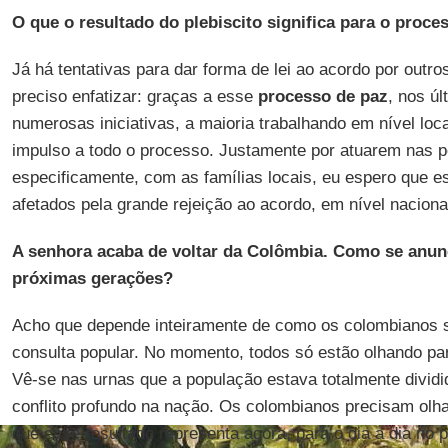
O que o resultado do plebiscito significa para o proc
Já há tentativas para dar forma de lei ao acordo por out
preciso enfatizar: graças a esse
processo de paz
, nos ú
numerosas iniciativas, a maioria trabalhando em nível loc
impulso a todo o processo. Justamente por atuarem nas p
especificamente, com as famílias locais, eu espero que
afetados pela grande rejeição ao acordo, em nível naciona
A senhora acaba de voltar da Colômbia. Como se anunc
próximas gerações?
Acho que depende inteiramente de como os colombianos 
consulta popular. No momento, todos só estão olhando para
Vê-se nas urnas que a população estava totalmente dividid
conflito profundo na nação. Os colombianos precisam olhar
que esse resultado representa agora, para o dia a dia no 