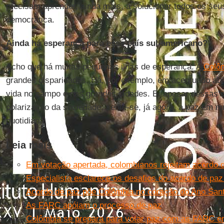
precisam aprender, ainda mais, a solucionar todos os seus
democrática.
Ainda há esperança para esse país sul-americano?
Acho que há muitas pequenas ilhas de esperança. A
Colô
grandes disparidades. Há, por exemplo, em acentuado ab
vida no campo e nas grandes cidades. E, apesar dessas d
polarização da sociedade, sente-se, já agora, a paz em m
quotidiana.
Leia mais
Em votação apertada, colombianos rejeitam acordo 
Especialista esclarece os desafios do acordo de paz
Acordo de paz põe Colômbia no coração do Ano Sant
As FARC apóiam o processo de paz
Colômbia se prepara para votar paz com as FARC em