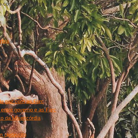
 conflitos de forma
mbia
é um país marcado por
ismo entre as condições de
iferenças, dessa
uitíssimos setores da vida
de paz com as Farc
 entre governo e as Farc
o da Misericórdia
 plebiscito