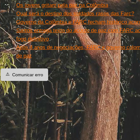
Os jovens gritam pela paz na Colômbia
Qual será o destino dos soldados rasos das Farc?
Governo da Colômbia e FARC fecham histórico aco
Santos entrega texto do acordo de paz com FARC a
fogo definitivo
Após 4 anos de negociações, FARC e governo colomb
de paz
⚠️
Comunicar erro