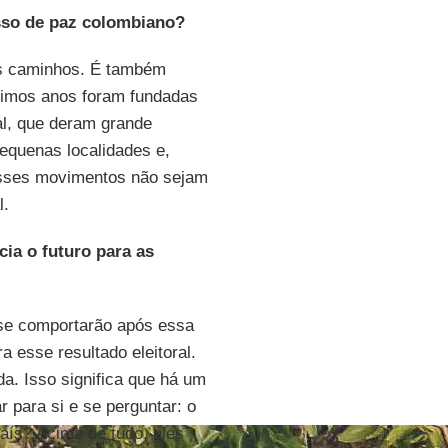
esso de paz colombiano?
ros caminhos. É também
ltimos anos foram fundadas
al, que deram grande
equenas localidades e,
 esses movimentos não sejam
l.
ia o futuro para as
se comportarão após essa
 esse resultado eleitoral.
a. Isso significa que há um
 para si e se perguntar: o
país? Acima de tudo, eles