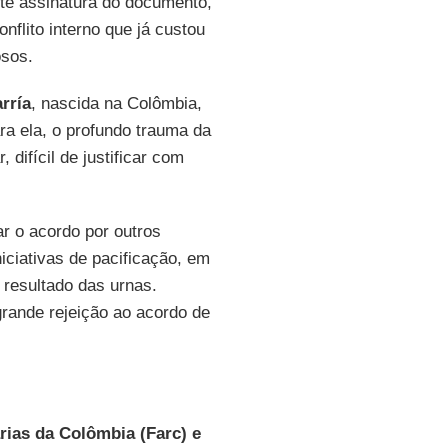
nte assinatura do documento,
nflito interno que já custou
osos.
rría
, nascida na Colômbia,
ra ela, o profundo trauma da
difícil de justificar com
ar o acordo por outros
iciativas de pacificação, em
 resultado das urnas.
rande rejeição ao acordo de
ias da Colômbia (Farc) e