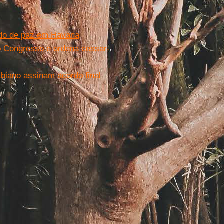
rdo de paz em Havana
o Congresso e ordena cessar-
iano assinam acordo final