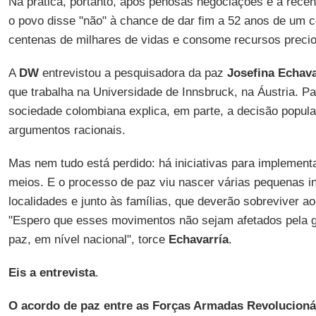
Na prática, portanto, após penosas negociações e a rece
o povo disse "não" à chance de dar fim a 52 anos de um co
centenas de milhares de vidas e consome recursos preci
A
DW
entrevistou a pesquisadora da paz
Josefina Echava
que trabalha na Universidade de Innsbruck, na Áustria. Pa
sociedade colombiana explica, em parte, a decisão popular, 
argumentos racionais.
Mas nem tudo está perdido: há iniciativas para implement
meios. E o processo de paz viu nascer várias pequenas in
localidades e junto às famílias, que deverão sobreviver ao
"Espero que esses movimentos não sejam afetados pela g
paz, em nível nacional", torce
Echavarría
.
Eis a entrevista
.
O acordo de paz entre as Forças Armadas Revolucionár