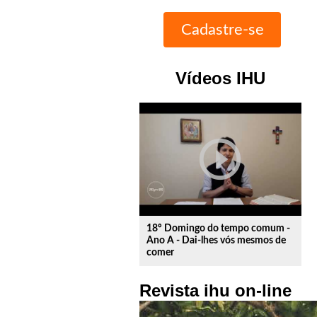
Vídeos IHU
play_circle_outline
18º Domingo do tempo comum -
Ano A - Dai-lhes vós mesmos de
comer
Revista ihu on-line