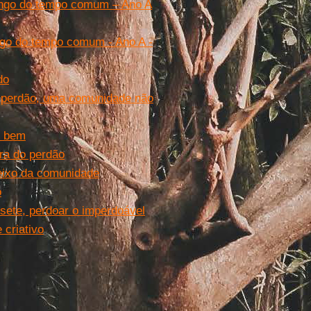
ngo do tempo comum – Ano A
go do tempo comum - Ano A -
do
e perdão, uma comunidade não
s bem
ora do perdão
 eixo da comunidade
o
sete, perdoar o imperdoável
 criativo