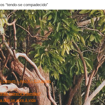
pios “tendo-se compadecido”
eís). O Senhor é compassivo
sericórdia.
17-18: Deus se vinga do
 humana da solidariedade
entos da aliança.
o comum – Ano A – Corações
rdia merece o perdão?
a que se abre à vida