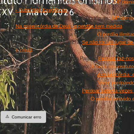
Subsídio da Equipe de Biblistas da ESTEF:
24º domi
- Subsídios Exegéticos
Comentário de Maria da Graça Rodrigues:
24º domin
Na misericórdia de Deus, o perdão sem medida
Comentário de Ana María Casarotti:
O perdão ilimita
Comentário de Enzo Bianchi:
Se não for um lugar d
é cristã
Comentário de José Antonio Pagola:
Perdoar faz-no
Comentário de Adroaldo Palaoro:
A força reconstrut
Comentário de Ana María Casarotti:
A misericórdia:
Comentário de José Antonio Pagola:
Viver perdoand
Comentário de Enzo Bianchi:
Perdoar setenta vezes 
Comentário de Adroaldo Palaoro:
O perdão atrevido e
⚠️
Comunicar erro