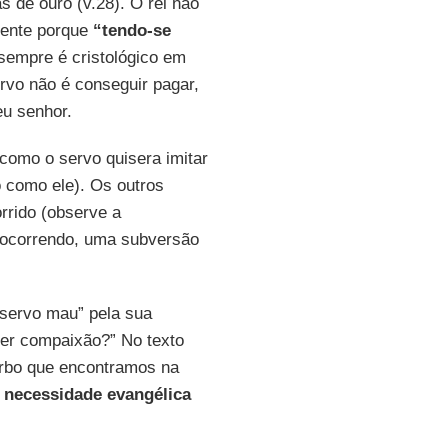
s de ouro (v.28). O rei não
mente porque
“tendo-se
 sempre é cristológico em
ervo não é conseguir pagar,
u senhor.
como o servo quisera imitar
o como ele). Os outros
rrido (observe a
á ocorrendo, uma subversão
“servo mau” pela sua
ter compaixão?” No texto
erbo que encontramos na
a
necessidade evangélica