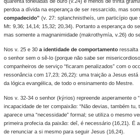
quarenta toneladas de ouro (v.24) e menos de trinta grama
perdoa a dívida na esperança de ser ressarcido, mas so
compadecido”
(v. 27: splanchnistheís, um particípio que
Mt: 9,36; 14,14; 15,32; 20,34). Portanto a esperança do s
mas somente a magnanimidade (makrothymía, v.26) do se
Nos v. 25 e 30
a identidade de comportamento
ressalta 
o senhor sem o sê-lo (porque não sabe ser misericordios
companheiros de serviço “ficaram penalizados” com o oco
ressonância com 17,23; 26,22): uma traição a Jesus est
da lógica evangélica, de todo o ensinamento do Mestre.
Nos v. 32-34 o senhor (kýrios) repreende asperamente o 
incapacidade de ter compaixão: “Não devias, também tu, 
aparece uma “necessidade” formal; se utiliza o mesmo v
primeira profecia da paixão: deî, é necessário (16,21). É 
de renunciar a si mesmo para seguir Jesus (16,24).