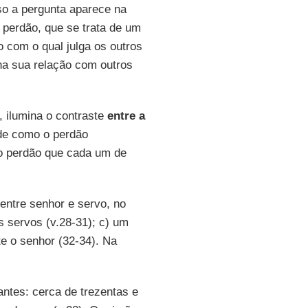
so a pergunta aparece na
 perdão, que se trata de um
 com o qual julga os outros
na sua relação com outros
 ilumina o contraste
entre a
de como o perdão
do perdão que cada um de
 entre senhor e servo, no
s servos (v.28-31); c) um
te o senhor (32-34). Na
antes: cerca de trezentas e