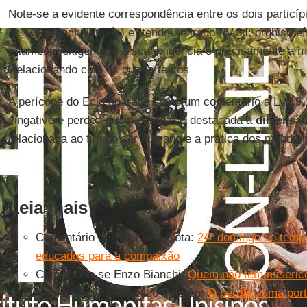
Note-se a evidente correspondência entre os dois particí
(v.27: splanchnistheís) e “tendo-se irado” (v.34: orghisth
e também exigente, e a sua exigência é precisamente a mi
Relacionando com os outros textos
A perícope do Eclo aparece como um comentário a Lv 19,
vingativo e perdoa quem perdoa. É destacada a
dimensão
relacionada ao fim do ser humano e a prática dos mandam
Leia mais
Comentário de Terezinha Cota:
24º domingo do temp
educados para a compaixão
Comentário se Enzo Bianchi:
Quem não tem misericó
Comentário de Adroaldo Palaoro:
O perdão, uma port