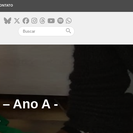
ONTATO
search
– Ano A -
s