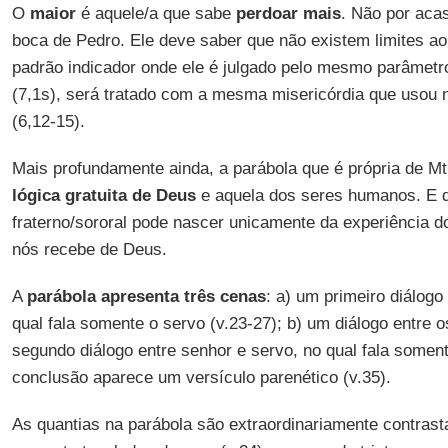
O
maior
é aquele/a que sabe
perdoar mais
. Não por aca
boca de Pedro. Ele deve saber que não existem limites ao
padrão indicador onde ele é julgado pelo mesmo parâmetro
(7,1s), será tratado com a mesma misericórdia que usou 
(6,12-15).
Mais profundamente ainda, a parábola que é própria de Mt,
lógica gratuita de Deus
e aquela dos seres humanos. E 
fraterno/sororal pode nascer unicamente da experiência 
nós recebe de Deus.
A
parábola apresenta três cenas
: a) um primeiro diálogo
qual fala somente o servo (v.23-27); b) um diálogo entre o
segundo diálogo entre senhor e servo, no qual fala somen
conclusão aparece um versículo parenético (v.35).
As quantias na parábola são extraordinariamente contrast