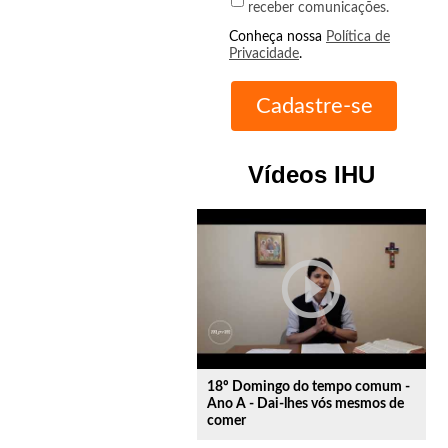
receber comunicações.
Conheça nossa
Política de
Privacidade
.
Vídeos IHU
play_circle_outline
18º Domingo do tempo comum -
Ano A - Dai-lhes vós mesmos de
comer