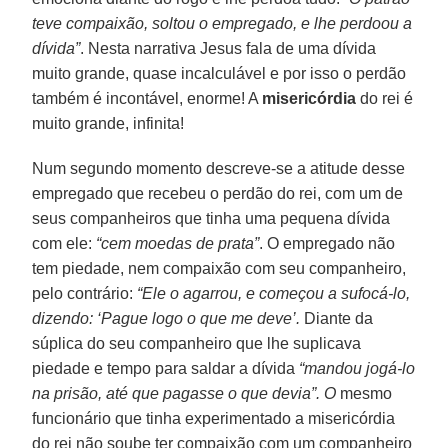
teve compaixão, soltou o empregado, e lhe perdoou a
dívida”
. Nesta narrativa Jesus fala de uma dívida
muito grande, quase incalculável e por isso o perdão
também é incontável, enorme! A
misericórdia
do rei é
muito grande, infinita!
Num segundo momento descreve-se a atitude desse
empregado que recebeu o perdão do rei, com um de
seus companheiros que tinha uma pequena dívida
com ele:
“cem moedas de prata”
. O empregado não
tem piedade, nem compaixão com seu companheiro,
pelo contrário:
“Ele o agarrou, e começou a sufocá-lo,
dizendo: ‘Pague logo o que me deve’.
Diante da
súplica do seu companheiro que lhe suplicava
piedade e tempo para saldar a dívida
“mandou jogá-l
o
na prisão, até que pagasse o que devia”. O
mesmo
funcionário que tinha experimentado a misericórdia
do rei não soube ter compaixão com um companheiro