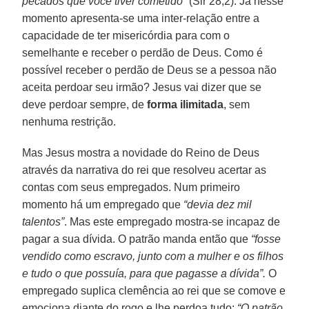
pecados que você tiver cometido”
(Sir 28,2). Já nesse
momento apresenta-se uma inter-relação entre a
capacidade de ter misericórdia para com o
semelhante e receber o perdão de Deus. Como é
possível receber o perdão de Deus se a pessoa não
aceita perdoar seu irmão? Jesus vai dizer que se
deve perdoar sempre, de
forma ilimitada
, sem
nenhuma restrição.
Mas Jesus mostra a novidade do Reino de Deus
através da narrativa do rei que resolveu acertar as
contas com seus empregados. Num primeiro
momento há um empregado que
“devia dez mil
talentos”
. Mas este empregado mostra-se incapaz de
pagar a sua dívida. O patrão manda então que
“fosse
vendido como escravo, junto com a mulher e os filhos
e tudo o que possuía, para que pagasse a dívida”.
O
empregado suplica clemência ao rei que se comove e
emociona diante do rogo e lhe perdoa tudo:
“O patrão