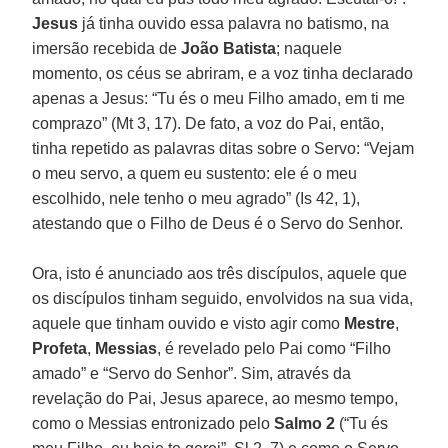
Jesus
já tinha ouvido essa palavra no batismo, na
imersão recebida de
João Batista
; naquele
momento, os céus se abriram, e a voz tinha declarado
apenas a Jesus: “Tu és o meu Filho amado, em ti me
comprazo” (Mt 3, 17). De fato, a voz do Pai, então,
tinha repetido as palavras ditas sobre o Servo: “Vejam
o meu servo, a quem eu sustento: ele é o meu
escolhido, nele tenho o meu agrado” (Is 42, 1),
atestando que o Filho de Deus é o Servo do Senhor.
Ora, isto é anunciado aos três discípulos, aquele que
os discípulos tinham seguido, envolvidos na sua vida,
aquele que tinham ouvido e visto agir como
Mestre
,
Profeta
,
Messias
, é revelado pelo Pai como “Filho
amado” e “Servo do Senhor”. Sim, através da
revelação do Pai, Jesus aparece, ao mesmo tempo,
como o Messias entronizado pelo
Salmo 2
(“Tu és