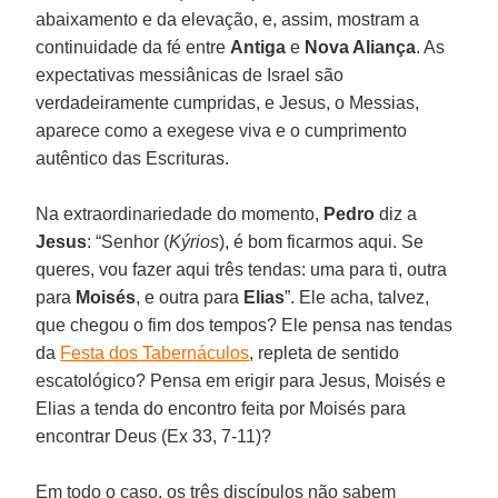
abaixamento e da elevação, e, assim, mostram a
continuidade da fé entre
Antiga
e
Nova Aliança
. As
expectativas messiânicas de Israel são
verdadeiramente cumpridas, e Jesus, o Messias,
aparece como a exegese viva e o cumprimento
autêntico das Escrituras.
Na extraordinariedade do momento,
Pedro
diz a
Jesus
: “Senhor (
Kýrios
), é bom ficarmos aqui. Se
queres, vou fazer aqui três tendas: uma para ti, outra
para
Moisés
, e outra para
Elias
”. Ele acha, talvez,
que chegou o fim dos tempos? Ele pensa nas tendas
da
Festa dos Tabernáculos
, repleta de sentido
escatológico? Pensa em erigir para Jesus, Moisés e
Elias a tenda do encontro feita por Moisés para
encontrar Deus (Ex 33, 7-11)?
Em todo o caso, os três discípulos não sabem