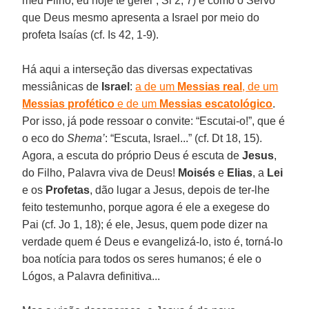
meu Filho, eu hoje te gerei”, Sl 2, 7) e como o Servo
que Deus mesmo apresenta a Israel por meio do
profeta Isaías (cf. Is 42, 1-9).
Há aqui a interseção das diversas expectativas
messiânicas de
Israel
:
a de um
Messias real
, de um
Messias profético
e de um
Messias escatológico
.
Por isso, já pode ressoar o convite: “Escutai-o!”, que é
o eco do
Shema’
: “Escuta, Israel...” (cf. Dt 18, 15).
Agora, a escuta do próprio Deus é escuta de
Jesus
,
do Filho, Palavra viva de Deus!
Moisés
e
Elias
, a
Lei
e os
Profetas
, dão lugar a Jesus, depois de ter-lhe
feito testemunho, porque agora é ele a exegese do
Pai (cf. Jo 1, 18); é ele, Jesus, quem pode dizer na
verdade quem é Deus e evangelizá-lo, isto é, torná-lo
boa notícia para todos os seres humanos; é ele o
Lógos, a Palavra definitiva...