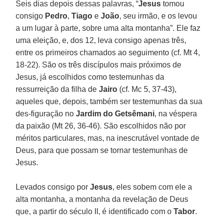
Seis dias depois dessas palavras, “
Jesus
tomou
consigo
Pedro
,
Tiago
e
João
, seu irmão, e os levou
a um lugar à parte, sobre uma alta montanha”. Ele faz
uma eleição, e, dos 12, leva consigo apenas três,
entre os primeiros chamados ao seguimento (cf. Mt 4,
18-22). São os três discípulos mais próximos de
Jesus, já escolhidos como testemunhas da
ressurreição da filha de
Jairo
(cf. Mc 5, 37-43),
aqueles que, depois, também ser testemunhas da sua
des-figuração no
Jardim do Getsêmani
, na véspera
da paixão (Mt 26, 36-46). São escolhidos não por
méritos particulares, mas, na inescrutável vontade de
Deus, para que possam se tornar testemunhas de
Jesus.
Levados consigo por
Jesus
, eles sobem com ele a
alta montanha, a montanha da revelação de Deus
que, a partir do século II, é identificado com o
Tabor
.