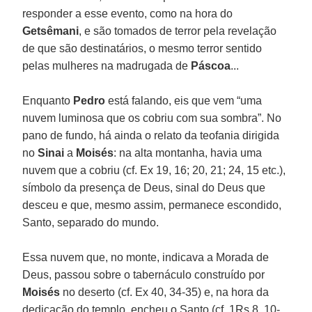
responder a esse evento, como na hora do
Getsêmani
, e são tomados de terror pela revelação
de que são destinatários, o mesmo terror sentido
pelas mulheres na madrugada de
Páscoa
...
Enquanto
Pedro
está falando, eis que vem “uma
nuvem luminosa que os cobriu com sua sombra”. No
pano de fundo, há ainda o relato da teofania dirigida
no
Sinai
a
Moisés
: na alta montanha, havia uma
nuvem que a cobriu (cf. Ex 19, 16; 20, 21; 24, 15 etc.),
símbolo da presença de Deus, sinal do Deus que
desceu e que, mesmo assim, permanece escondido,
Santo, separado do mundo.
Essa nuvem que, no monte, indicava a Morada de
Deus, passou sobre o tabernáculo construído por
Moisés
no deserto (cf. Ex 40, 34-35) e, na hora da
dedicação do templo, encheu o Santo (cf. 1Rs 8, 10-