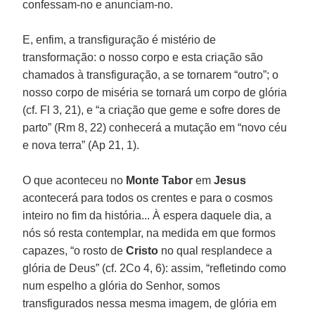
confessam-no e anunciam-no.
E, enfim, a transfiguração é mistério de
transformação: o nosso corpo e esta criação são
chamados à transfiguração, a se tornarem “outro”; o
nosso corpo de miséria se tornará um corpo de glória
(cf. Fl 3, 21), e “a criação que geme e sofre dores de
parto” (Rm 8, 22) conhecerá a mutação em “novo céu
e nova terra” (Ap 21, 1).
O que aconteceu no
Monte Tabor
em
Jesus
acontecerá para todos os crentes e para o cosmos
inteiro no fim da história... À espera daquele dia, a
nós só resta contemplar, na medida em que formos
capazes, “o rosto de
Cristo
no qual resplandece a
glória de Deus” (cf. 2Co 4, 6): assim, “refletindo como
num espelho a glória do Senhor, somos
transfigurados nessa mesma imagem, de glória em