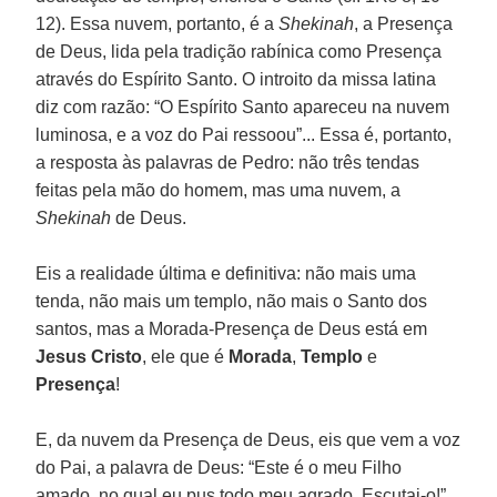
12). Essa nuvem, portanto, é a
Shekinah
, a Presença
de Deus, lida pela tradição rabínica como Presença
através do Espírito Santo. O introito da missa latina
diz com razão: “O Espírito Santo apareceu na nuvem
luminosa, e a voz do Pai ressoou”... Essa é, portanto,
a resposta às palavras de Pedro: não três tendas
feitas pela mão do homem, mas uma nuvem, a
Shekinah
de Deus.
Eis a realidade última e definitiva: não mais uma
tenda, não mais um templo, não mais o Santo dos
santos, mas a Morada-Presença de Deus está em
Jesus Cristo
, ele que é
Morada
,
Templo
e
Presença
!
E, da nuvem da Presença de Deus, eis que vem a voz
do Pai, a palavra de Deus: “Este é o meu Filho
amado, no qual eu pus todo meu agrado. Escutai-o!”.