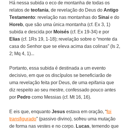
Há nessa subida o eco de montanha de todas os
relatos de
teofania
, de revelação do Deus do
Antigo
Testamento
: revelação nas montanhas do
Sinai
e do
Horeb
, que são uma única montanha (cf. Ex 3, 1)
subida e descida por
Moisés
(cf. Ex 19-34) e por
Elias
(cf. 1Rs 19, 1-18); revelação sobre o “monte da
casa do Senhor que se eleva acima das colinas” (Is 2,
2; Mq 4, 1)...
Portanto, essa subida é destinada a um evento
decisivo, em que os discípulos se beneficiarão de
uma revelação feita por Deus, de uma epifania que
diz respeito ao seu mestre, confessado pouco antes
por
Pedro
como Messias (cf. Mt 16, 16).
E eis que, enquanto
Jesus
estava em oração, “
foi
transfigurado
” (passivo divino), sofreu uma mutação
de forma nas vestes e no corpo.
Lucas
, temendo que