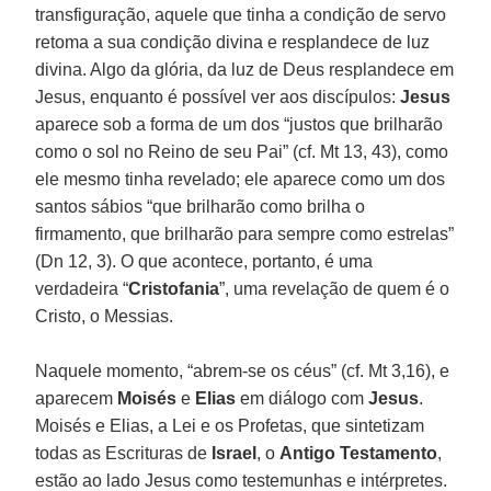
transfiguração, aquele que tinha a condição de servo
retoma a sua condição divina e resplandece de luz
divina. Algo da glória, da luz de Deus resplandece em
Jesus, enquanto é possível ver aos discípulos:
Jesus
aparece sob a forma de um dos “justos que brilharão
como o sol no Reino de seu Pai” (cf. Mt 13, 43), como
ele mesmo tinha revelado; ele aparece como um dos
santos sábios “que brilharão como brilha o
firmamento, que brilharão para sempre como estrelas”
(Dn 12, 3). O que acontece, portanto, é uma
verdadeira “
Cristofania
”, uma revelação de quem é o
Cristo, o Messias.
Naquele momento, “abrem-se os céus” (cf. Mt 3,16), e
aparecem
Moisés
e
Elias
em diálogo com
Jesus
.
Moisés e Elias, a Lei e os Profetas, que sintetizam
todas as Escrituras de
Israel
, o
Antigo Testamento
,
estão ao lado Jesus como testemunhas e intérpretes.