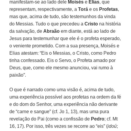
manifestam-se ao lado dele
Moisés
e
Elias
, que
representam, respectivamente, a
Torá
e os
Profetas
,
mas que, acima de tudo, são testemunhos da vinda
do Messias. Tudo o que precedeu a
Cristo
na história
da salvação, de
Abraão
em diante, está ao lado de
Jesus para testemunhar que ele é o profeta esperado,
o veniente prometido. Com a sua presença, Moisés e
Elias atestam: “Eis o Messias, o Cristo, como Pedro
tinha confessado. Eis o Servo, o Profeta amado por
Deus, que, como ele mesmo anunciou, vai rumo à
paixão”.
O que é narrado como uma visão é, acima de tudo,
uma experiência possível aos profetas na ordem da fé
e do dom do Senhor, uma experiência não derivante
de “carne e sangue” (cf. Jo 1, 13), mas uma pura
revelação do Pai (como a confissão de
Pedro
; cf. Mt
16, 17). Por isso, três vezes se recorre ao “eis” (
idoú
;