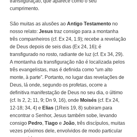
transfiguração, que aparece como o seu
cumprimento.
São muitas as alusões ao
Antigo Testamento
no
nosso relato:
Jesus
traz consigo para a montanha
três companheiros (cf. Ex 24, 1.9); recebe a revelação
de Deus depois de seis dias (Ex 24, 16); é
transfigurado no rosto, radiante de luz (cf. Ex 34, 29).
A montanha da transfiguração não é localizada pelos
três evangelistas, mas é definida como “um alto
monte, à parte”. Portanto, no lugar das revelações de
Deus, lá onde, segundo os profetas, ocorre a
definitiva manifestação de Deus no seu dia, o último
(cf. Is 2, 2; 11, 9; Dn 9, 16), onde
Moisés
(cf. Ex 24,
12-18; 34, 4) e
Elias
(1Reis 19, 8) subiram para
encontrar o Senhor, Jesus também sobe, levando
consigo
Pedro
,
Tiago
e
João
, três discípulos, muitas
vezes próximos dele, envolvidos de modo particular