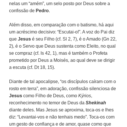
nelas um “amém”, um selo posto por Deus sobre a
confissão de
Pedro
.
Além disso, em comparação com o batismo, há aqui
um acréscimo decisivo: “Escutai-o!”. A voz do Pai diz
que
Jesus
é seu Filho (cf. Sl 2, 7), é o Amado (Gn 22,
2), é o Servo que Deus sustenta como Eleito, no qual
se compraz (cf. Is 42, 1), mas é também o Profeta
prometido por Deus a Moisés, ao qual deve se dirigir
a escuta (cf. Dt 18, 15).
Diante de tal apocalipse, “os discípulos caíram com o
rosto em terra”, em adoração, confissão silenciosa de
Jesus
como Filho de Deus, como
Kýrios
,
reconhecimento no temor de Deus da
Shekinah
diante deles. Mas Jesus se aproxima, toca-os e lhes
diz: “Levantai-vos e não tenhais medo”. Toca-os com
um gesto de confiança e de amor, quase como que