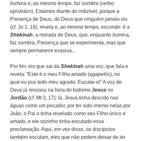
ilumina e, ao mesmo tempo, faz sombra (verbo
episkiázo
). Estamos diante do indizível, porque a
Presença de Deus, do Deus que ninguém jamais viu
(cf. Jo 1, 18), revela e, ao mesmo tempo, esconde: é a
Shekinah
, a morada de Deus, que, enquanto ilumina,
faz sombra, Presença que se experimenta, mas que
sempre permanece evasiva...
Por fim, eis que sai da
Shekinah
uma voz, que fala e
revela: “Este é o meu Filho amado (
agapetós
), no
qual eu pus todo meu agrado. Escutai-o!” A voz de
Deus já ressoou na hora do batismo
Jesus
no
Jordão
(cf. Mt 3, 17): lá, Jesus tinha descido nas
águas como um pecador, por ter sido imerso nelas por
João, o Pai o tinha revelado como seu Filho único e
amado, e ele sozinho tinha escutado essa
proclamação. Aqui, em vez disso, os discípulos
também escutam, eles que não podem deixar de ler