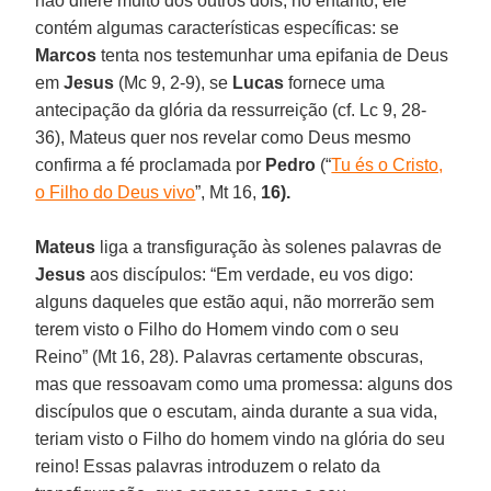
não difere muito dos outros dois, no entanto, ele
contém algumas características específicas: se
Marcos
tenta nos testemunhar uma epifania de Deus
em
Jesus
(Mc 9, 2-9), se
Lucas
fornece uma
antecipação da glória da ressurreição (cf. Lc 9, 28-
36), Mateus quer nos revelar como Deus mesmo
confirma a fé proclamada por
Pedro
(“
Tu és o Cristo,
o Filho do Deus vivo
”, Mt 16,
16).
Mateus
liga a transfiguração às solenes palavras de
Jesus
aos discípulos: “Em verdade, eu vos digo:
alguns daqueles que estão aqui, não morrerão sem
terem visto o Filho do Homem vindo com o seu
Reino” (Mt 16, 28). Palavras certamente obscuras,
mas que ressoavam como uma promessa: alguns dos
discípulos que o escutam, ainda durante a sua vida,
teriam visto o Filho do homem vindo na glória do seu
reino! Essas palavras introduzem o relato da