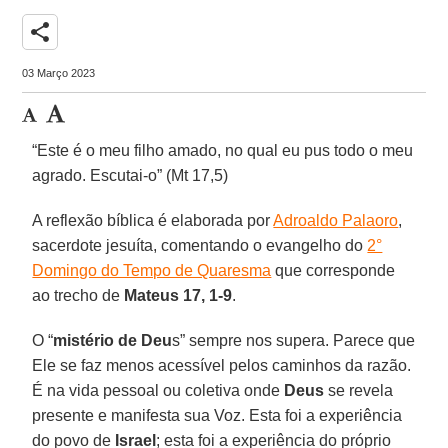
share
03 Março 2023
“Este é o meu filho amado, no qual eu pus todo o meu
agrado. Escutai-o” (Mt 17,5)
A reflexão bíblica é elaborada por
Adroaldo Palaoro
,
sacerdote jesuíta, comentando o evangelho do
2°
Domingo do Tempo de Quaresma
que corresponde
ao trecho de
Mateus 17, 1-9
.
O “
mistério de Deu
s” sempre nos supera. Parece que
Ele se faz menos acessível pelos caminhos da razão.
É na vida pessoal ou coletiva onde
Deus
se revela
presente e manifesta sua Voz. Esta foi a experiência
do povo de
Israel
; esta foi a experiência do próprio