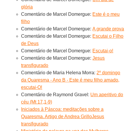
glória
Comentário de Marcel Domergue:
Este é o meu
filho
Comentário de Marcel Domergue:
A grande prova
Comentário de Marcel Domergue:
Escutai o Filho
de Deus
Comentário de Marcel Domergue:
Escutai-o!
Comentário de Marcel Domergue:
Jesus
transfigurado
Comentário de Maria Helena Morra:
2º domingo
da Quaresma - Ano B - Este é meu filho amado,
escutai-O!
Comentário de Raymond Gravel:
Um aperitivo do
céu (Mt 17,1-9)
Iniciados à Páscoa: meditações sobre a
Quaresma. Artigo de Andrea Grillo
Jesus
transfigurado