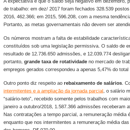
A expectativa é que o saldo seja negativo em dezembro, 
de trabalho: em dez/ 2017 foram fechados 328.539 posto
2016, 462.366; em 2015, 596.208, com a mesma tendência
Portanto, as metas governamentais não devem ser atendi
Os números mostram a falta de estabilidade característica
constituídos sob uma legislação permissiva. O saldo de e
resultado de 12.736.650 admissões, e 12.039.774 desliga
portanto,
grande taxa de rotatividade
no mercado de traba
empregos gerados correspondeu a apenas 5,47% do total
Outro ponto diz respeito ao
rebaixamento de salários
. C
intermitentes e a ampliação da jornada parcial
, o salário 
“salário-teto”, recebido somente pelos trabalhos com mai
janeiro a outubro/2018, 1.587.366 admissões receberam a
Nas contratações a tempo parcial, a remuneração média é 
enquanto que nos intermitentes a remuneração média das