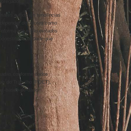
mpregador.
inares e indicam tendências
 depender de fatores como
eforma até então evitados
nconstitucionalidade que
hadas conforme dados
as do Trabalho (PDET),
-as-bases-de-dado