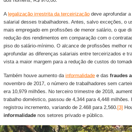
dos homens, R$ 970,00.
A
legalização irrestrita da terceirização
deve aprofundar a
salarial desses trabalhadores. Antes, salvo exceções, o 
mais empregado em profissões de menor salário, o que d
redução dos rendimentos em comparação com o contratado
piso do salário-mínimo. O alcance de profissões melhor 
aprofundar as diferenças salariais entre terceirizados e tr
vista a maior margem para a redução de custos do tomado
Também houve aumento da
informalidade
e das
fraudes 
novembro de 2017, o número de trabalhadores sem carteir
era 10,979 milhões. No terceiro trimestre de 2018, aumen
trabalho doméstico, passou de 4,344 para 4,448 milhões. I
registrou incremento, variando de 2.468 para 2,560.
[3]
Hou
informalidade
nos setores privado e público.
Entre janeiro e outubro/ 2018 houve 12.039.774 desligam