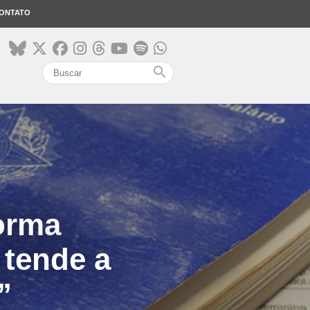
ONTATO
search
orma
 tende a
”