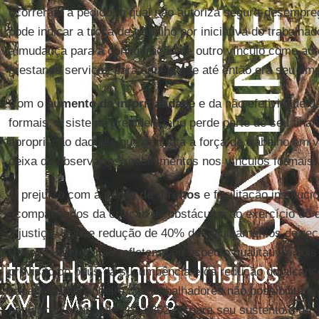
ocorreram a pedido, o qual não autoriza seguro-desempr
pode indicar a troca de trabalho por iniciativa do trabalh
a mudança para a configuração de outro vínculo como aut
prestando serviços para aquele que até então era seu em
Com o
aumento da informalidade
e da não efetividade da
formais, o sistema previdenciário perde parte de seu fina
apropriação daquele que contrata a força de trabalho em v
deixa de observar os recolhimentos nos vínculos formais.
O prejuízo com a
perda de direitos
e facilitação instituc
acompanhados da criação de obstáculos ao exercício do d
à justiça. Houve redução de 40% dos ajuizamentos de re
Esses números não refletem seu aspecto qualitativo, pois
previsão do ônus da sucumbência e da redução do alcance 
capacidade financeira dos trabalhadores não possibilita 
população ganha até R$ 2.862,00 para seu sustento e de s