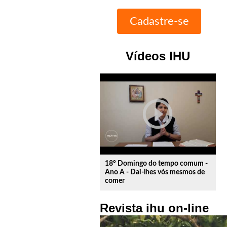
Vídeos IHU
play_circle_outline
18º Domingo do tempo comum -
Ano A - Dai-lhes vós mesmos de
comer
Revista ihu on-line