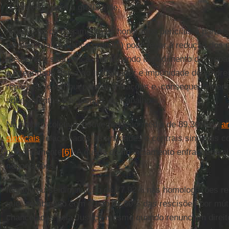
do previsto para a gratuidade.
A previsão de pagamento de honorários periciais à parte
beneficiária da justiça gratuita) pode levar à redução dos
medicina e segurança, significando impedimento das rep
à integridade física do trabalhador e impunidade do empre
reparação contribui para as infrações e, consequentemen
adoecimentos e acidentes do trabalho.
No âmbito coletivo, houve redução média de 89,36% da
a
sindicais
relacionados às entidades e centrais sindicais 
conjuntamente
[6]
. A queda do financiamento enfraquece si
negociações.
Identificou-se diminuição de 77,92% nas homologações re
que, combinado com o fato de 69% das rescisões por mú
chanceladas pela Justiça mesmo quando renunciam direi