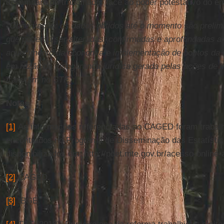
desamparo do trabalhador face ao poder potestativo do e
*Observação: os dados obtidos até o momento são prelim
que poderão ser alteradas, confirmadas e aprofundadas a
aquecimento da economia e implementação de pontos da r
em razão da insegurança jurídica gerada pelas ações de i
tramitam no STF.
Notas
[1]
As informações referenciadas ao CAGED foram trabal
encontrados no Programa de Disseminação das Estatístic
disponibilizados em: http://pdet.mte.gov.br/acesso-online
[2]
CAGED.
[3]
IBGE.