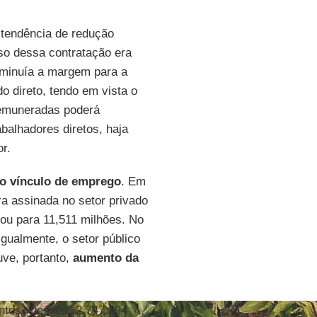
 tendência de redução
uso dessa contratação era
iminuía a margem para a
 direto, tendo em vista o
remuneradas poderá
abalhadores diretos, haja
r.
ao vínculo de emprego
. Em
a assinada no setor privado
tou para 11,511 milhões. No
gualmente, o setor público
ve, portanto,
aumento da
entos. Desses, 2.747.294