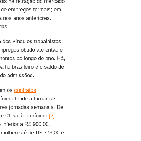
pois há retração do mercado
s de empregos formais; em
 nos anos anteriores.
das.
 dos vínculos trabalhistas
mpregos obtido até então é
mentos ao longo do ano. Há,
lho brasileiro e o saldo de
 de admissões.
om os
contratos
mínimo tende a tornar-se
ores jornadas semanais. De
té 01 salário mínimo
[2]
.
inferior a R$ 900,00,
 mulheres é de R$ 773,00 e