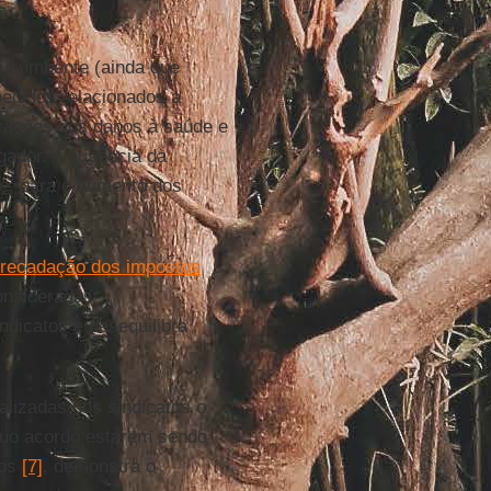
 sucumbente (ainda que
 pedidos relacionados a
arações dos danos à saúde e
gador. A ausência da
te, para o aumento dos
rrecadação dos impostos
consideradas
ndicatos e desequilibra
alizadas nos sindicatos o
tuo acordo estarem sendo
tos
[7]
, demonstra o