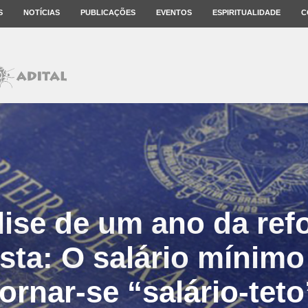
S
NOTÍCIAS
PUBLICAÇÕES
EVENTOS
ESPIRITUALIDADE
C
lise de um ano da ref
ista: O salário mínimo
tornar-se “salário-teto