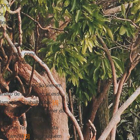
ego ou saque do FGTS, o que
ador para condição melhor ou
ônomo ou PJ, inclusive
pregador.
 lei sobre os vínculos
nciamento, convertido em
ínculos informais ou que
ional para a violação vieram
ireito de ação e ao acesso
clamações trabalhistas
[4]
.
 a queda parece decorrer da
da justiça gratuita. A
arcar com riscos – 95% da
ua família
[5]
, valor aquém