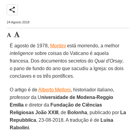
share
24 Agosto 2018
É agosto de 1978,
Montini
está morrendo, a melhor
inteligence
sobre coisas do Vaticano é aquela
francesa. Dos documentos secretos do
Quai d'Orsay
,
o pano de fundo do ano que sacudiu a Igreja: os dois
conclaves e os três pontífices.
O artigo é de
Alberto Melloni
, historiador italiano,
professor da U
niversidade de Modena-Reggio
Emilia
e diretor da
Fundação de Ciências
Religiosas João XXIII
, de
Bolonha
, publicado por
La
Repubblica
, 23-08-2018. A tradução é de
Luisa
Rabolini
.