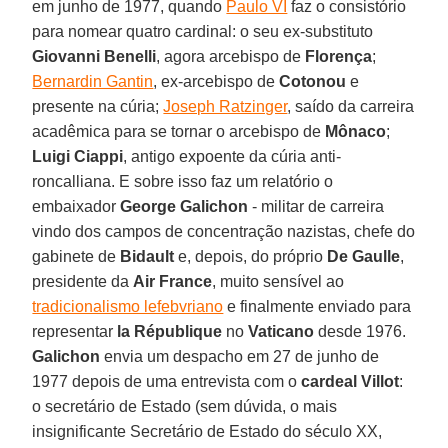
em junho de 1977, quando
Paulo VI
faz o consistório
para nomear quatro cardinal: o seu ex-substituto
Giovanni Benelli
, agora arcebispo de
Florença
;
Bernardin Gantin
, ex-arcebispo de
Cotonou
e
presente na cúria;
Joseph Ratzinger
, saído da carreira
acadêmica para se tornar o arcebispo de
Mônaco
;
Luigi Ciappi
, antigo expoente da cúria anti-
roncalliana. E sobre isso faz um relatório o
embaixador
George Galichon
- militar de carreira
vindo dos campos de concentração nazistas, chefe do
gabinete de
Bidault
e, depois, do próprio
De Gaulle
,
presidente da
Air France
, muito sensível ao
tradicionalismo lefebvriano
e finalmente enviado para
representar
la République
no
Vaticano
desde 1976.
Galichon
envia um despacho em 27 de junho de
1977 depois de uma entrevista com o
cardeal Villot
:
o secretário de Estado (sem dúvida, o mais
insignificante Secretário de Estado do século XX,