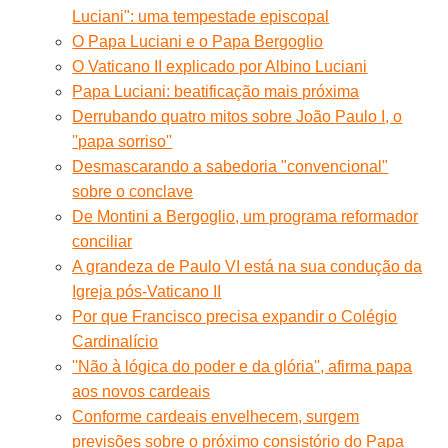
Luciani": uma tempestade episcopal
O Papa Luciani e o Papa Bergoglio
O Vaticano II explicado por Albino Luciani
Papa Luciani: beatificação mais próxima
Derrubando quatro mitos sobre João Paulo I, o
''papa sorriso''
Desmascarando a sabedoria "convencional"
sobre o conclave
De Montini a Bergoglio, um programa reformador
conciliar
A grandeza de Paulo VI está na sua condução da
Igreja pós-Vaticano II
Por que Francisco precisa expandir o Colégio
Cardinalício
''Não à lógica do poder e da glória'', afirma papa
aos novos cardeais
Conforme cardeais envelhecem, surgem
previsões sobre o próximo consistório do Papa