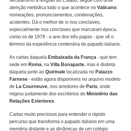
secularismo a religião do Estado, segue com uma
atenção metódica tudo o que acontece no
Vaticano
:
nomeações, pronunciamentos, condenações,
acidentes. Dá o melhor de si nos conclaves,
especialmente nos conclaves que marcaram época,
como os de 1978 - o ano dos três papas - que vê o
término da experiência centenária do papado italiano.
As cartas daquela
Embaixada da França
- que tem
sede em
Roma
, na
Villa Bonaparte
, mas é distinta
daquela junto ao
Quirinale
localizada no
Palazzo
Farnese
- estão agora disponíveis no arquivo modelo
de
La Courneuve
, nos arredores de
Paris
, onde
migrou justamente dos escritórios do
Ministério das
Relações Exteriores
.
Cartas muito preciosas para entender o rápido
percurso que transforma o papado italiano em uma
memória distante e as dinâmicas de um colégio