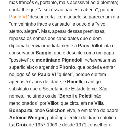
mas francês e, portanto, mais acessível ao diplomata)
conta-lhe que "a sucessão não está aberta", porque
Paulo VI
"desconcerta" com aquele se parecer um dia
"um velhinho fraco e cansado" e outro dia "vivo,
atento, alegre". Mas, apesar dessas premissas,
repassa os nomes dos candidatos que o bom
diplomata envia imediatamente a
Paris
.
Villot
cita o
conservador
Baggio
, que é descrito como um papa
"possível"; o
montiniano Pignedoli
, «
charmeur
mas
superficial»; o argentino
Pironio
, que poderia entrar
no jogo só se
Paulo VI
"quiser", porque ele tem
apenas 57 anos de idade; e
Benelli
, o antigo
substituto que o Secretário de Estado teme. São
nomes, incluindo os de "
Bertoli
e
Poletti
não
mencionados" por
Villot
, que circulam na
Villa
Bonaparte
, onde
Galichon
vive, e em torno do padre
Antoine Wenger
, patrólogo, editor do diário católico
La Croix
de 1957-1969 e desde 1971 conselheiro