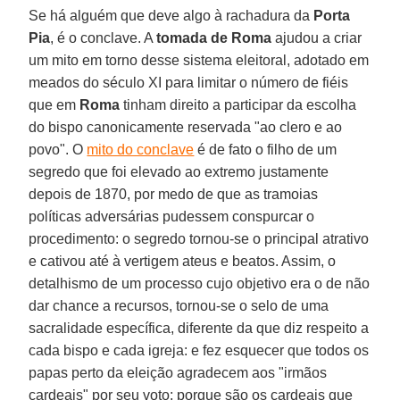
Se há alguém que deve algo à rachadura da
Porta
Pia
, é o conclave. A
tomada de Roma
ajudou a criar
um mito em torno desse sistema eleitoral, adotado em
meados do século XI para limitar o número de fiéis
que em
Roma
tinham direito a participar da escolha
do bispo canonicamente reservada "ao clero e ao
povo". O
mito do conclave
é de fato o filho de um
segredo que foi elevado ao extremo justamente
depois de 1870, por medo de que as tramoias
políticas adversárias pudessem conspurcar o
procedimento: o segredo tornou-se o principal atrativo
e cativou até à vertigem ateus e beatos. Assim, o
detalhismo de um processo cujo objetivo era o de não
dar chance a recursos, tornou-se o selo de uma
sacralidade específica, diferente da que diz respeito a
cada bispo e cada igreja: e fez esquecer que todos os
papas perto da eleição agradecem aos "irmãos
cardeais" por seu voto; porque são os cardeais que