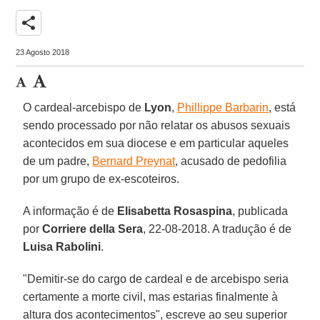
share
23 Agosto 2018
O cardeal-arcebispo de
Lyon
,
Phillippe Barbarin
, está
sendo processado por não relatar os abusos sexuais
acontecidos em sua diocese e em particular aqueles
de um padre,
Bernard Preynat
, acusado de pedofilia
por um grupo de ex-escoteiros.
A informação é de
Elisabetta Rosaspina
, publicada
por
Corriere della Sera
, 22-08-2018. A tradução é de
Luisa Rabolini
.
"Demitir-se do cargo de cardeal e de arcebispo seria
certamente a morte civil, mas estarias finalmente à
altura dos acontecimentos", escreve ao seu superior