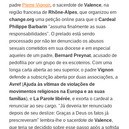
padre
Pierre Vignon
, o sacerdote de
Valence
, na
região francesa de
Rhône-Alpes
, que organizou em
change.org
uma petição online para que o
Cardeal
Philippe Barbarin
"assuma finalmente as suas
responsabilidades". O prelado está sendo
processado por não ter denunciado os abusos
sexuais cometidos em sua diocese e em especial
aqueles de um padre,
Bernard Preynat
, acusado de
pedofilia por um grupo de ex-escoteiros. Com uma
longa carta aberta ao seu superior, o padre
Vignon
defende a subscrição aberta por duas associações, a
Avref
(
Ajuda às vítimas de violações de
movimentos religiosos na Europa e as suas
famílias
), e
La Parole libérée
, e exorta o cardeal a
renunciar ao seu cargo. "Já deveria ter renunciado
depois de seu deslize: Graças a Deus os fatos já
prescreveram" lembra-lhe o sacerdote de
Valence
,
que teria se decidido sobre esse passo após a sofrida