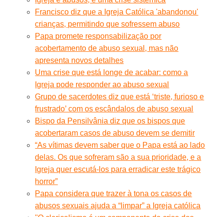
Francisco diz que a Igreja Católica 'abandonou'
crianças, permitindo que sofressem abuso
Papa promete responsabilização por
acobertamento de abuso sexual, mas não
apresenta novos detalhes
Uma crise que está longe de acabar: como a
Igreja pode responder ao abuso sexual
Grupo de sacerdotes diz que está ‘triste, furioso e
frustrado’ com os escândalos de abuso sexual
Bispo da Pensilvânia diz que os bispos que
acobertaram casos de abuso devem se demitir
“As vítimas devem saber que o Papa está ao lado
delas. Os que sofreram são a sua prioridade, e a
Igreja quer escutá-los para erradicar este trágico
horror”
Papa considera que trazer à tona os casos de
abusos sexuais ajuda a “limpar” a Igreja católica