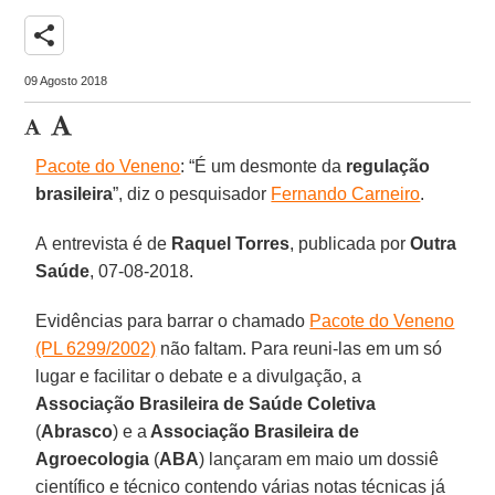
share
09 Agosto 2018
Pacote do Veneno
: “É um desmonte da
regulação
brasileira
”, diz o pesquisador
Fernando Carneiro
.
A entrevista é de
Raquel Torres
, publicada por
Outra
Saúde
, 07-08-2018.
Evidências para barrar o chamado
Pacote do Veneno
(PL 6299/2002)
não faltam. Para reuni-las em um só
lugar e facilitar o debate e a divulgação, a
Associação Brasileira de Saúde Coletiva
(
Abrasco
) e a
Associação Brasileira de
Agroecologia
(
ABA
) lançaram em maio um dossiê
científico e técnico contendo várias notas técnicas já