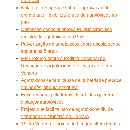
no Brasil
Nota do Greenpeace sobre a aprovação do
projeto que ‘flexibiliza’ o uso de agrotóxicos no
país
Comissão especial aprova PL que simplifica
registro de agrotóxicos no País
Pulverização de agrotóxicos sobre escola segue
impune há 5 anos
MPT reforça apoio à Política Nacional de
Redução de Agrotóxicos e rejeição ao PL do
Veneno
Agrotóxicos seriam causa de puberdade precoce
em bebês, aponta pesquisa
Envenenados pelo lobby, deputados querem
disfarçar agrotóxicos
Projeto que facilita uso de agrotóxicos divide
deputados e emperra na Câmara
‘PL do Veneno’: Projeto de Lei que altera lei dos