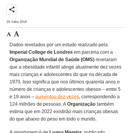
share
29 Julho 2018
Dados revelados por um estudo realizado pela
Imperial College de Londres
em parceria com a
Organização Mundial de Saúde (OMS)
revelaram
que a obesidade infantil atinge atualmente dez vezes
mais crianças e adolescentes do que na década de
1970. Isso significa que nos últimos quarenta anos o
número de crianças e adolescentes obesos – entre 5
e 19 anos –
aumentou dez vezes
, correspondendo a
124 milhões de pessoas. A
Organização
também
estima que em 2022 existirão mais crianças obesas
do que abaixo do peso em todo o mundo.
A reportagem é de
Luana Moreira
, publicado