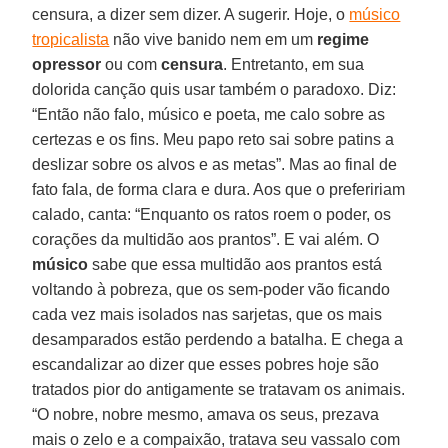
censura, a dizer sem dizer. A sugerir. Hoje, o
músico
tropicalista
não vive banido nem em um
regime
opressor
ou com
censura
. Entretanto, em sua
dolorida canção quis usar também o paradoxo. Diz:
“Então não falo, músico e poeta, me calo sobre as
certezas e os fins. Meu papo reto sai sobre patins a
deslizar sobre os alvos e as metas”. Mas ao final de
fato fala, de forma clara e dura. Aos que o prefeririam
calado, canta: “Enquanto os ratos roem o poder, os
corações da multidão aos prantos”. E vai além. O
músico
sabe que essa multidão aos prantos está
voltando à pobreza, que os sem-poder vão ficando
cada vez mais isolados nas sarjetas, que os mais
desamparados estão perdendo a batalha. E chega a
escandalizar ao dizer que esses pobres hoje são
tratados pior do antigamente se tratavam os animais.
“O nobre, nobre mesmo, amava os seus, prezava
mais o zelo e a compaixão, tratava seu vassalo com