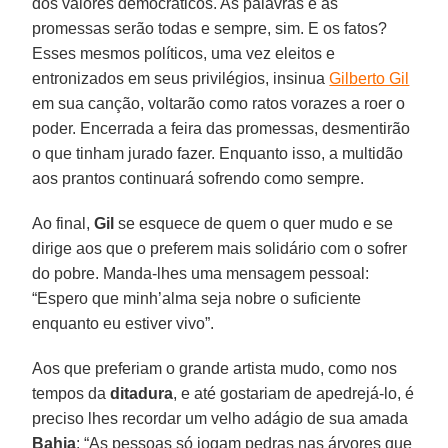
dos valores democráticos. As palavras e as
promessas serão todas e sempre, sim. E os fatos?
Esses mesmos políticos, uma vez eleitos e
entronizados em seus privilégios, insinua
Gilberto Gil
em sua canção, voltarão como ratos vorazes a roer o
poder. Encerrada a feira das promessas, desmentirão
o que tinham jurado fazer. Enquanto isso, a multidão
aos prantos continuará sofrendo como sempre.
Ao final,
Gil
se esquece de quem o quer mudo e se
dirige aos que o preferem mais solidário com o sofrer
do pobre. Manda-lhes uma mensagem pessoal:
“Espero que minh’alma seja nobre o suficiente
enquanto eu estiver vivo”.
Aos que preferiam o grande artista mudo, como nos
tempos da
ditadura
, e até gostariam de apedrejá-lo, é
preciso lhes recordar um velho adágio de sua amada
Bahia
: “As pessoas só jogam pedras nas árvores que