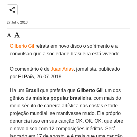
share
27 Julho 2018
Gilberto Gil
retrata em novo disco o sofrimento e a
convulsão que a sociedade brasileira está vivendo.
O comentário é de
Juan Arias
, jornalista, publicado
por
El País
, 26-07-2018.
Há um
Brasil
que preferia que
Gilberto Gil
, um dos
gênios da
música popular brasileira
, com mais do
meio século de carreira artística nas costas e forte
projeção mundial, se mantivesse mudo. Ele próprio
denuncia isso em sua canção OK, OK, OK, que abre
o novo disco com 12 composições inéditas. Será
lançado em 17 de agosto, e é mais que uma canção.