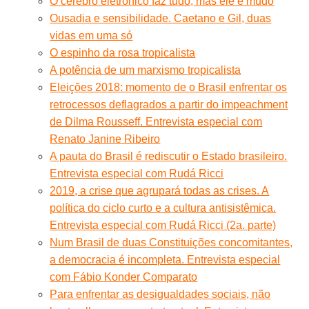
O cérebro eletrônico faz tudo, mas ele é mudo
Ousadia e sensibilidade. Caetano e Gil, duas
vidas em uma só
O espinho da rosa tropicalista
A potência de um marxismo tropicalista
Eleições 2018: momento de o Brasil enfrentar os
retrocessos deflagrados a partir do impeachment
de Dilma Rousseff. Entrevista especial com
Renato Janine Ribeiro
A pauta do Brasil é rediscutir o Estado brasileiro.
Entrevista especial com Rudá Ricci
2019, a crise que agrupará todas as crises. A
política do ciclo curto e a cultura antisistêmica.
Entrevista especial com Rudá Ricci (2a. parte)
Num Brasil de duas Constituições concomitantes,
a democracia é incompleta. Entrevista especial
com Fábio Konder Comparato
Para enfrentar as desigualdades sociais, não