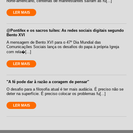
norte-americano, centenas de manifestantes saíram às ru[...]
LER MAIS
@Pontifex e os sacros tuítes: As redes sociais digitais segundo
Bento XVI
A mensagem de Bento XVI para o 47º Dia Mundial das
Comunicações Sociais lança os desafios do papa à própria Igreja
com rela�[...]
LER MAIS
''A fé pode dar à razão a coragem de pensar''
O desafio para a filosofia atual é ter mais audácia. É preciso não se
deter na superfície. É preciso colocar os problemas fu[...]
LER MAIS