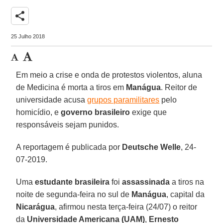
share
25 Julho 2018
Em meio a crise e onda de protestos violentos, aluna
de Medicina é morta a tiros em
Manágua
. Reitor de
universidade acusa
grupos paramilitares
pelo
homicídio, e
governo brasileiro
exige que
responsáveis sejam punidos.
A reportagem é publicada por
Deutsche Welle
, 24-
07-2019.
Uma
estudante brasileira
foi
assassinada
a tiros na
noite de segunda-feira no sul de
Manágua
, capital da
Nicarágua
, afirmou nesta terça-feira (24/07) o reitor
da
Universidade Americana (UAM)
,
Ernesto