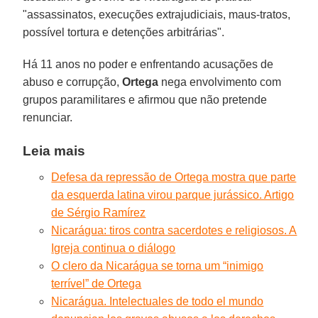
"assassinatos, execuções extrajudiciais, maus-tratos,
possível tortura e detenções arbitrárias".
Há 11 anos no poder e enfrentando acusações de
abuso e corrupção,
Ortega
nega envolvimento com
grupos paramilitares e afirmou que não pretende
renunciar.
Leia mais
Defesa da repressão de Ortega mostra que parte
da esquerda latina virou parque jurássico. Artigo
de Sérgio Ramírez
Nicarágua: tiros contra sacerdotes e religiosos. A
Igreja continua o diálogo
O clero da Nicarágua se torna um “inimigo
terrível” de Ortega
Nicarágua. Intelectuales de todo el mundo